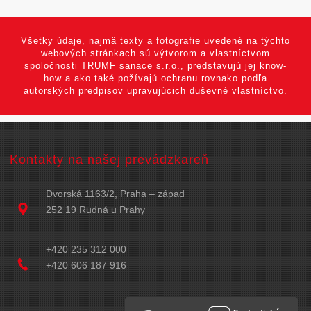
Všetky údaje, najmä texty a fotografie uvedené na týchto
webových stránkach sú výtvorom a vlastníctvom
spoločnosti TRUMF sanace s.r.o., predstavujú jej know-
how a ako také požívajú ochranu rovnako podľa
autorských predpisov upravujúcich duševné vlastníctvo.
Kontakty na našej prevádzkareň
Dvorská 1163/2, Praha – západ
252 19 Rudná u Prahy
+420 235 312 000
+420 606 187 916