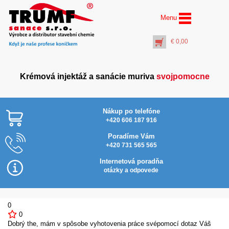
Menu
€
0,00
Krémová injektáž a sanácie muriva
svojpomocne
Nákup po telefóne
+420 606 187 916
Poradíme Vám
+420 731 565 565
AquaStop Cream® – 6x
Najlacnejšie v SR
salám 0,5 litra
Internetová poradňa
€
107,00
otázky a odpovede
+
PŘIDAT DO KOŠÍKU
0
0
Dobrý the, mám v spôsobe vyhotovenia práce svépomocí dotaz Váš