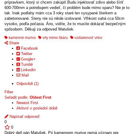
prípravkem, ktorý si chcem zakúpiť.Budu injektovať zdivo alebo šíriť
600-700mm a potrebujem vedieť, či problém bude mimo sparu? Nie je to
tak. Inak podlahy mám cca 3 roky staré len vysypané šterkem a
zabetonované. Steny nie sú nikde izolované. Vlhkost sahá cca 50cm
vysoko, podľa počasia. Áno, vidíte, že to musíte dokázať bezpečným
spôsobom. Děkuji za odpoveď Matušek.
kamenné murivo
vrty mimo škáru
vzdialenosť vrtov
Share
Facebook
Twitter
Google+
Tumblr
LinkedIn
Mail
Odpovědi (1)
Filter
Seřadit podle:
Oldest First
Newest First
Aktivní v poslední době
Napísať odpoveď
0
0
Dobrý deň pán Matušek. Pri kamennom murive nemá význam pre