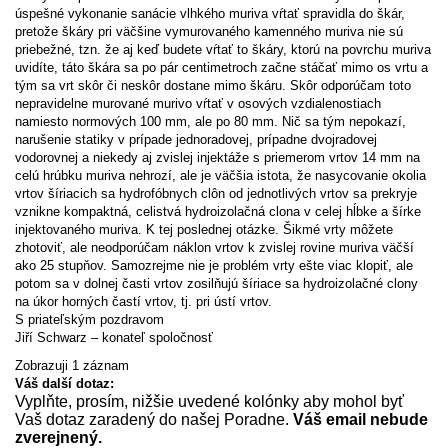
úspešné vykonanie sanácie vlhkého muriva vŕtať spravidla do škár,
pretože škáry pri väčšine vymurovaného kamenného muriva nie sú
priebežné, tzn. že aj keď budete vŕtať to škáry, ktorú na povrchu muriva
uvidíte, táto škára sa po pár centimetroch začne stáčať mimo os vrtu a
tým sa vrt skôr či neskôr dostane mimo škáru. Skôr odporúčam toto
nepravidelne murované murivo vŕtať v osových vzdialenostiach
namiesto normových 100 mm, ale po 80 mm. Nič sa tým nepokazí,
narušenie statiky v prípade jednoradovej, prípadne dvojradovej
vodorovnej a niekedy aj zvislej injektáže s priemerom vrtov 14 mm na
celú hrúbku muriva nehrozí, ale je väčšia istota, že nasycovanie okolia
vrtov šíriacich sa hydrofóbnych clôn od jednotlivých vrtov sa prekryje
vznikne kompaktná, celistvá hydroizolačná clona v celej hĺbke a šírke
injektovaného muriva. K tej poslednej otázke. Šikmé vrty môžete
zhotoviť, ale neodporúčam náklon vrtov k zvislej rovine muriva väčší
ako 25 stupňov. Samozrejme nie je problém vrty ešte viac klopiť, ale
potom sa v dolnej časti vrtov zosilňujú šíriace sa hydroizolačné clony
na úkor horných častí vrtov, tj. pri ústí vrtov.
S priateľským pozdravom
Jiří Schwarz – konateľ spoločnosť
Zobrazuji 1 záznam
Váš další dotaz:
Vyplňte, prosím, nižšie uvedené kolónky aby mohol byť
Vaš dotaz zaradený do našej Poradne.
Váš email nebude
zverejnený.