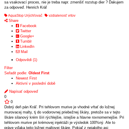
sa vsakovací proces, nie je treba napr. zmenšiť rozstup dier ? Ďakujem
za odpoveď. Henrich Kráľ
AquaStop Urýchľovač
vzdialenosť vrtov
Share
Facebook
Twitter
Google+
Tumblr
LinkedIn
Mail
Odpovědi (1)
Filter
Seřadit podle:
Oldest First
Newest First
Aktivní v poslední době
Napísať odpoveď
0
0
Dobrý deň pán Kráľ. Pri tehlovom murive je vhodné vŕtať do ložnej
murovacej malty, tj do vodorovnej priebežnej škáry, pretože sa v tejto
škáre silanový krém šíri rýchlejšie, istejšie a hlavne rovnomernejšie. Pri
tehlovom murive pri krémovej injektáži je výsledok 100%ný. Ale to
práve vďaka tejto ložnej maltovej škáre. Pokiaľ z nejakého asi