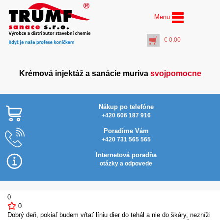
Menu
€
0,00
Krémová injektáž a sanácie muriva
svojpomocne
Nákup po telefóne
+420 606 187 916
Poradíme Vám
+420 731 565 565
Profi vrták Ø 14 mm
Najl
dĺžka 1000 mm
Internetová poradňa
(pracovná dĺžka 950
otázky a odpovede
mm)
€
69,00
+
PŘIDAT DO KOŠÍKU
0
0
Dobrý deň, pokiaľ budem vŕtať líniu dier do tehál a nie do škáry, nezníži