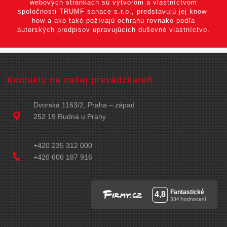
webových stránkach sú výtvorom a vlastníctvom
spoločnosti TRUMF sanace s.r.o., predstavujú jej know-
how a ako také požívajú ochranu rovnako podľa
autorských predpisov upravujúcich duševné vlastníctvo.
Kontakty na našej prevádzkareň
Dvorská 1163/2, Praha – západ
252 19 Rudná u Prahy
+420 235 312 000
+420 606 187 916