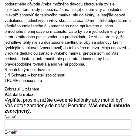
podstatného dôvodu (treba možného dôvodu zhotovenia zvislej
injektáže, tam nikdy priebežná škára nie je) chcete vrty a následnú
injektáž zhotoviť do tehlového muriva, nie do škáry, je istejšie osové
vzdialenosti jednotlivých vrtov skrátiť na cca 80 mm. Toto odporúčam u
všetkého zmiešaného či kamenného napr. opukového a iného
prírodného menej savého materiálu. Ešte by som jednotlivé vrty pre
istotu krátkodobo prelial vodou za predpokladu, že si nie ste istý, že
jednotlivé tehly nie sú dostatočne zavlhnuté, aby sa silanový krém
rýchlejšie vsakoval (vpenetroval) do tehlového muriva. Moja odpoveď je
v rovine dedukciou sanácie vlhkého muriva, pretože som od Vás
nedostal dostatok informácií, ale podstata odpovede by bola
pravdepodobne rovnaká alebo veľmi podobná.
S priateľským pozdravom
Jiří Schwarz – konateľ spoločnosti
TRUMF sanácia s.r.o.
Zobrazuji 1 záznam
Váš další dotaz:
Vyplňte, prosím, nižšie uvedené kolónky aby mohol byť
Vaš dotaz zaradený do našej Poradne.
Váš email nebude
zverejnený.
Name
*
E-mail
*