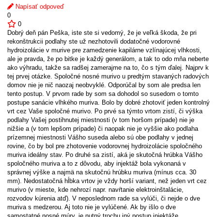
Napísať odpoveď
0
0
Dobrý deň pán Peška, iste ste si vedomý, že je veľká škoda, že pri
rekonštrukcii podlahy ste už nezhotovili dodatočné vodorovné
hydroizolácie v murive pre zamedzenie kapilárne vzlínajúcej vlhkosti,
ale je pravda, že po bitke je každý generálom, a tak to odo mňa neberte
ako výhradu, takže sa radšej zamerajme na to, čo s tým ďalej. Najprv k
tej prvej otázke. Spoločné nosné murivo u predtým stavaných radových
domov nie je nič naozaj neobvyklé. Odporúčal by som ale predsa len
tento postup. V prvom rade by som sa dohodol so susedom o tomto
postupe sanácie vlhkého muriva. Bolo by dobré zhotoviť jeden kontrolný
vrt cez Vaše spoločné murivo. Po prvé sa týmto vrtom zistí, či výška
podlahy Vašej postihnutej miestnosti (v tom horšom prípade) nie je
nižšie a (v tom lepšom prípade) či naopak nie je vyššie ako podlaha
prízemnej miestnosti Vášho suseda alebo sú obe podlahy v jednej
rovine, čo by bol pre zhotovenie vodorovnej hydroizolácie spoločného
muriva ideálny stav. Po druhé sa zistí, aká je skutočná hrúbka Vášho
spoločného muriva a to z dôvodu, aby injektáž bola vykonaná v
správnej výške a najmä na skutočnú hrúbku muriva (mínus cca. 30
mm). Nedostatočná hĺbka vrtov je vždy horší variant, než jeden vrt cez
murivo (v mieste, kde nehrozí napr. navŕtanie elektroinštalácie,
rozvodov kúrenia atď). V neposlednom rade sa vylúči, či nejde o dve
muriva s medzerou. Aj toto nie je vylúčené. Ak by išlo o dve
samostatné nosné múry, je nutný trochu iný postup injektáže,