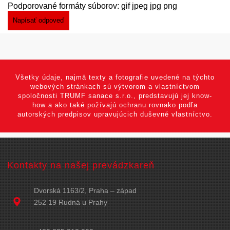
Podporované formáty súborov: gif jpeg jpg png
Všetky údaje, najmä texty a fotografie uvedené na týchto
webových stránkach sú výtvorom a vlastníctvom
spoločnosti TRUMF sanace s.r.o., predstavujú jej know-
how a ako také požívajú ochranu rovnako podľa
autorských predpisov upravujúcich duševné vlastníctvo.
Kontakty na našej prevádzkareň
Dvorská 1163/2, Praha – západ
252 19 Rudná u Prahy