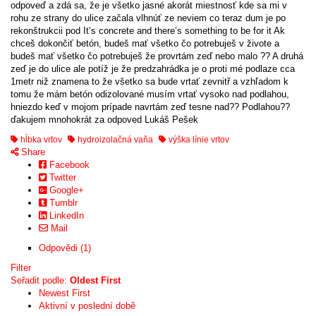
odpoveď a zdá sa, že je všetko jasné akorát miestnosť kde sa mi v
rohu ze strany do ulice začala vlhnúť ze neviem co teraz dum je po
rekonštrukcii pod It’s concrete and there’s something to be for it Ak
chceš dokončiť betón, budeš mať všetko čo potrebuješ v živote a
budeš mať všetko čo potrebuješ že provrtám zeď nebo malo ?? A druhá
zeď je do ulice ale potíž je že predzahrádka je o proti mé podlaze cca
1metr niž znamena to že všetko sa bude vrtať zevnitř a vzhľadom k
tomu že mám betón odizolované musím vrtať vysoko nad podlahou,
hniezdo keď v mojom prípade navrtám zeď tesne nad?? Podlahou??
ďakujem mnohokrát za odpoved Lukáš Pešek
hĺbka vrtov
hydroizolačná vaňa
výška línie vrtov
Share
Facebook
Twitter
Google+
Tumblr
LinkedIn
Mail
Odpovědi (1)
Filter
Seřadit podle:
Oldest First
Newest First
Aktivní v poslední době