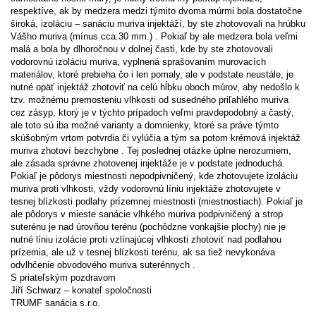
respektíve, ak by medzera medzi týmito dvoma múrmi bola dostatočne
široká, izoláciu – sanáciu muriva injektáží, by ste zhotovovali na hrúbku
Vášho muriva (mínus cca.30 mm.) . Pokiaľ by ale medzera bola veľmi
malá a bola by dlhoročnou v dolnej časti, kde by ste zhotovovali
vodorovnú izoláciu muriva, vyplnená sprašovaním murovacích
materiálov, ktoré prebieha čo i len pomaly, ale v podstate neustále, je
nutné opäť injektáž zhotoviť na celú hĺbku oboch múrov, aby nedošlo k
tzv. možnému premosteniu vlhkosti od susedného priľahlého muriva
cez zásyp, ktorý je v týchto prípadoch veľmi pravdepodobný a častý,
ale toto sú iba možné varianty a domnienky, ktoré sa práve týmto
skúšobným vrtom potvrdia či vylúčia a tým sa potom krémová injektáž
muriva zhotoví bezchybne . Tej poslednej otázke úplne nerozumiem,
ale zásada správne zhotovenej injektáže je v podstate jednoduchá.
Pokiaľ je pôdorys miestnosti nepodpivničený, kde zhotovujete izoláciu
muriva proti vlhkosti, vždy vodorovnú líniu injektáže zhotovujete v
tesnej blízkosti podlahy prízemnej miestnosti (miestnostiach). Pokiaľ je
ale pôdorys v mieste sanácie vlhkého muriva podpivničený a strop
suterénu je nad úrovňou terénu (pochôdzne vonkajšie plochy) nie je
nutné líniu izolácie proti vzlínajúcej vlhkosti zhotoviť nad podlahou
prízemia, ale už v tesnej blízkosti terénu, ak sa tiež nevykonáva
odvlhčenie obvodového muriva suterénnych .
S priateľským pozdravom
Jiří Schwarz – konateľ spoločnosti
TRUMF sanácia s.r.o.