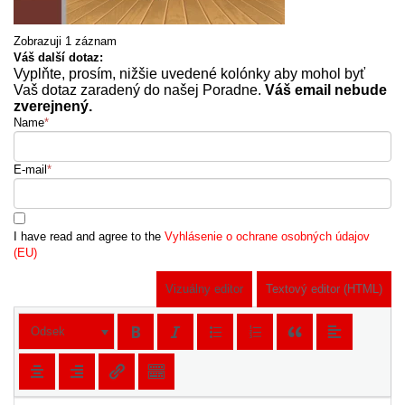
Zobrazuji 1 záznam
Váš další dotaz:
Vyplňte, prosím, nižšie uvedené kolónky aby mohol byť
Vaš dotaz zaradený do našej Poradne.
Váš email nebude
zverejnený.
Name
*
E-mail
*
I have read and agree to the
Vyhlásenie o ochrane osobných údajov
(EU)
Vizuálny editor
Textový editor (HTML)
Odsek