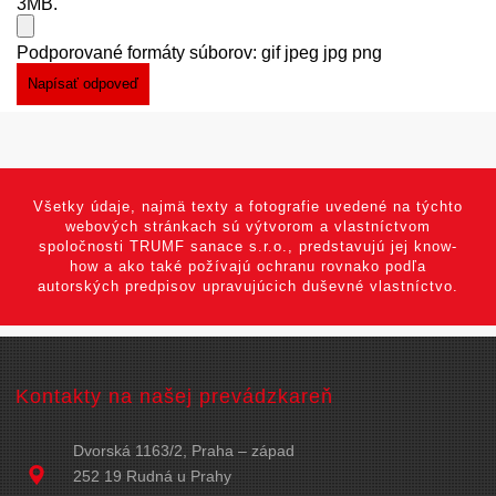
3MB.
Podporované formáty súborov: gif jpeg jpg png
Všetky údaje, najmä texty a fotografie uvedené na týchto
webových stránkach sú výtvorom a vlastníctvom
spoločnosti TRUMF sanace s.r.o., predstavujú jej know-
how a ako také požívajú ochranu rovnako podľa
autorských predpisov upravujúcich duševné vlastníctvo.
Kontakty na našej prevádzkareň
Dvorská 1163/2, Praha – západ
252 19 Rudná u Prahy