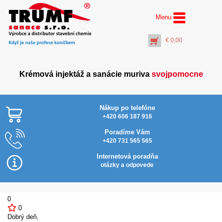
Menu
€
0,00
Krémová injektáž a sanácie muriva
svojpomocne
Nákup po telefóne
+420 606 187 916
Poradíme Vám
+420 731 565 565
AquaStop Cream®
Najlacnejšie v SR
Inject Activator (5 l)
Internetová poradňa
€
33,00
otázky a odpovede
+
PŘIDAT DO KOŠÍKU
0
0
Dobrý deň,