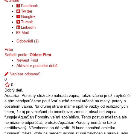
Share
Facebook
Twitter
Google+
Tumblr
LinkedIn
Mail
Odpovědi (1)
Filter
Seřadit podle:
Oldest First
Newest First
Aktivní v poslední době
Napísať odpoveď
0
0
Dobrý deň.
AquaSan Porosity slúži ako náhrada vápna, takže vápno je už zbytočné
a tým neodporúčame používať suché zmesi určené na malty, potery s
obsahom vápna. Na druhej strane máme spätné väzby od realizačných
firiem, že aj po vmiešaní do omietkovej zmesi s obsahom vápna
funguje AquaSan Porosity veľmi spoľahlivo. Tento postup miešania ale
nemôžeme odporúčať, pretože AquaSan Porosity nemáme takto
certifikovaný. Všeobecne sa dá tvrdiť, či bude sanačná omietka
fungovať, záleží vždy na percentuálnom stupni zavlhčenia muriva, jeho