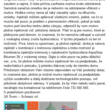
zasolení a najmä, či bola príčina zavlhania muriva trvalo odstránená.
Samotná sanačná omietka nie je riešením na odstránenie vlhkosti v
murive. Hrúbka vrstvy nemá až taký zásadný vplyv na difuzivitu
omietky. Injektáž môžete aplikovať všetkými smermi, jediné, na čo si
musíte dať pozor, je problém s premostením vlhkosti, pokiaľ je teda
murivo pod úrovňou terénu alebo zásypu, odporučil by som murivo
plošne injektovať viď. priložený obrázok. Platí to aj pre murivo, ktoré je
pôdorysne pod domom, to znamená, že ho nemožno odkopať a vytvoriť
z vonkajšej strany zvislú hydroizoláciu. V týchto prípadoch sú len tri
možnosti. Prvá, ktorú tu spomínam, je plošná injektáž, druhá je rubová
injektáž v kombinácii s krémovou injektážou a tretia možnosť je
kombinácia injektáže krémovej s natiahnutím hydroizolácie AquaStop
Bitumen 2K z vnútornej strany. Dajte si ešte pozor na jednu dôležitú
vec, a to, že plošne môžete murivo injektovať len za predpokladu, že
nedochádza k priesaku, tj prietoku tlakovej vody do interiéru domu.
Priloženým obrázkom Vám vlastne odpovedám na Váš posledný dotaz,
to znamená áno, plošne je možné murivo injektovať za predpokladu
vyššie uvedeného a ďalej dodržanie technologického postupu, viď
priložené obrázkové nákresy. V prípade, že by Vám nebolo niečo jasné,
neváhajte ma kontaktovať na telefónnom čísle 731 565 565.
S priateľským pozdravom
Jiří Švorc – Schwarz ml.