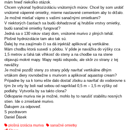
mám hneď niekoľko otázok.
Chcem vykonať hydrozizoláciu vnútorných múrov. Chcel by som urobiť
vnútorné vápenné omietky, mierne nastavené cementom aby to držalo.
Je možné miešať vápno s vašimi sanačnými omietkami?
V niektorých častiach sa budú dohadzovať aj hrubšie vrstvy omietky,
budú sanačné omietky fungovať?
Jedná sa o 130 rokov starý dom, vnútorné murivo z plných tehál.
Plošné hydroizolácie tam ako tak sú.
Ďalej by ma zaujímalo či sa dá injektáž aplikovať aj vertikálne.
Mám chodbu ktorá susedí s pôdou. V pôde je navážka do výšky cca
1,5 metrov a ťahá tak vlhkosť do steny a na chodbe sa na stene
objavujú mokré mapy. Mapy nejdú odspodu, ale skôr zo strany z tej
navážky.
Je možné pozdĺž steny zo strany pôdy navŕtať vertikálne dlhým
vrtákom diery rovnobežne s murivom a aplikovať aquastop cream?
Prípadne by sa k tomu ešte dalo dostať zboku a navŕtať do vodorovne s
tým že vrty by boli nad sebou od napríklad 0,5 m – 1,5 m výšky od
podlahy. Vytvorila by sa takto clona?
Odkopanie muriva nie je možné, mohlo by to narušiť stabilitu nosných
stien. Ide o zmiešané murivo.
Ďakujem za odpoveď.
S pozdravom
Daniel Ďásek
plošná izolácia muriva
sanačné omietky