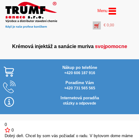
Menu
€
0,00
Krémová injektáž a sanácie muriva
svojpomocne
Nákup po telefóne
+420 606 187 916
Poradíme Vám
+420 731 565 565
Rúrkové plnidlo
univerzálne k
Internetová poradňa
injektážnej pumpe (5
otázky a odpovede
a16 litrov) v dĺžke…
€
13,20
This
+
PŘIDAT DO KOŠÍKU
0
product
0
has
Dobrý deň. Chcel by som vás požiadať o radu. V bytovom dome máme
multiple