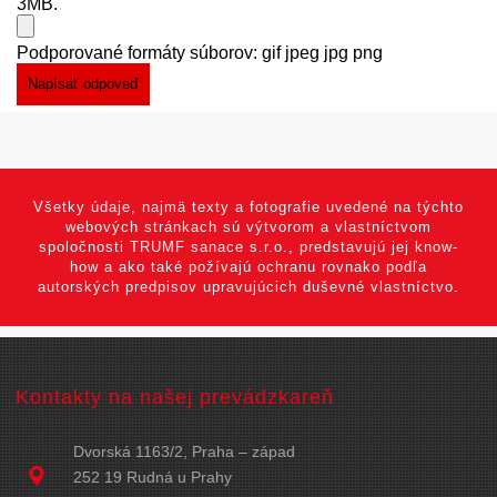
3MB.
Podporované formáty súborov: gif jpeg jpg png
Všetky údaje, najmä texty a fotografie uvedené na týchto
webových stránkach sú výtvorom a vlastníctvom
spoločnosti TRUMF sanace s.r.o., predstavujú jej know-
how a ako také požívajú ochranu rovnako podľa
autorských predpisov upravujúcich duševné vlastníctvo.
Kontakty na našej prevádzkareň
Dvorská 1163/2, Praha – západ
252 19 Rudná u Prahy