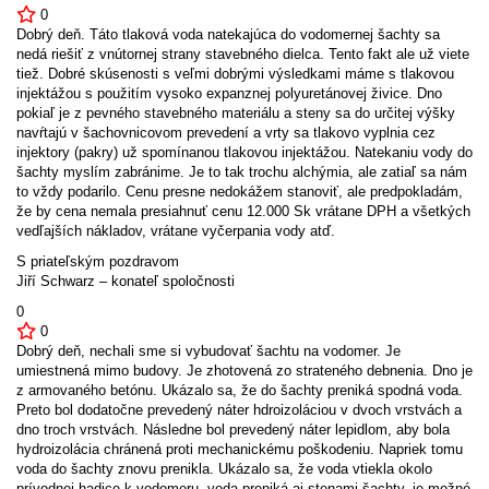
0
Dobrý deň. Táto tlaková voda natekajúca do vodomernej šachty sa
nedá riešiť z vnútornej strany stavebného dielca. Tento fakt ale už viete
tiež. Dobré skúsenosti s veľmi dobrými výsledkami máme s tlakovou
injektážou s použitím vysoko expanznej polyuretánovej živice. Dno
pokiaľ je z pevného stavebného materiálu a steny sa do určitej výšky
navŕtajú v šachovnicovom prevedení a vrty sa tlakovo vyplnia cez
injektory (pakry) už spomínanou tlakovou injektážou. Natekaniu vody do
šachty myslím zabránime. Je to tak trochu alchýmia, ale zatiaľ sa nám
to vždy podarilo. Cenu presne nedokážem stanoviť, ale predpokladám,
že by cena nemala presiahnuť cenu 12.000 Sk vrátane DPH a všetkých
vedľajších nákladov, vrátane vyčerpania vody atď.
S priateľským pozdravom
Jiří Schwarz – konateľ spoločnosti
0
0
Dobrý deň, nechali sme si vybudovať šachtu na vodomer. Je
umiestnená mimo budovy. Je zhotovená zo strateného debnenia. Dno je
z armovaného betónu. Ukázalo sa, že do šachty preniká spodná voda.
Preto bol dodatočne prevedený náter hdroizoláciou v dvoch vrstvách a
dno troch vrstvách. Následne bol prevedený náter lepidlom, aby bola
hydroizolácia chránená proti mechanickému poškodeniu. Napriek tomu
voda do šachty znovu prenikla. Ukázalo sa, že voda vtiekla okolo
prívodnej hadice k vodomeru. voda preniká aj stenami šachty, je možné