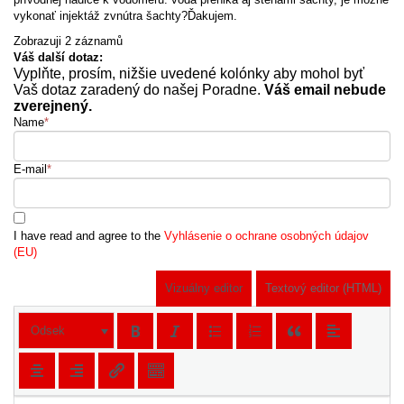
vykonať injektáž zvnútra šachty?Ďakujem.
Zobrazuji 2 záznamů
Váš další dotaz:
Vyplňte, prosím, nižšie uvedené kolónky aby mohol byť
Vaš dotaz zaradený do našej Poradne.
Váš email nebude
zverejnený.
Name
*
E-mail
*
I have read and agree to the
Vyhlásenie o ochrane osobných údajov
(EU)
Vizuálny editor
Textový editor (HTML)
Odsek