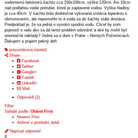
vodomernú betónovú šachtu cca 150x100cm, výška 120cm. Asi 10cm
variants.
nad podlahou vedie potrubie, ktoré je zaplavené vodou. Výška hladiny
The
je cca 40cm. V šachte bola dodatočne vykonaná izolácia lepenkou s
options
obmurovaním, ale nepomohlo to a voda sa do šachty stále dostáva.
may
Predpoklad je, že sa jedná o vysokú spodnú vodu. Chcel by som
be
poprosiť o radu ako sa dá tento problém odstrániť a aké by mohli byť
chosen
orientačné náklady? Jedná sa o dom v Prahe – Horných Počerniciach.
on
Ďakujem a prajem pekný deň
the
product
polyuretánová injektáž
page
Share
Facebook
Twitter
Google+
Tumblr
LinkedIn
Mail
Odpovědi (2)
Filter
Seřadit podle:
Oldest First
Newest First
Aktivní v poslední době
Napísať odpoveď
0