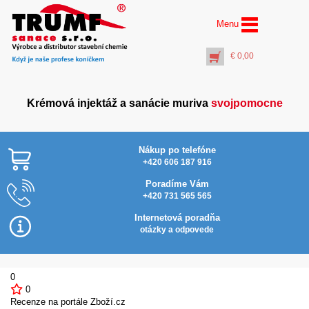
Menu
€
0,00
Krémová injektáž a sanácie muriva
svojpomocne
Nákup po telefóne
+420 606 187 916
Poradíme Vám
+420 731 565 565
Profi vrták Ø 14 mm
dĺžka 450 mm
Internetová poradňa
(pracovná dĺžka 400
otázky a odpovede
mm)
€
19,00
+
PŘIDAT DO KOŠÍKU
0
0
Recenze na portále Zboží.cz