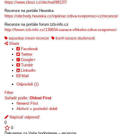
https://www.zbozi.cz/obchod/98137/
Recenze na portále Heureka
https://obchody.heureka.cz/injektaz-zdiva-svepomoci-cz/recenze/
Recenze na portále forum.tzb-info.cz
http://forum.tzb-info.cz/139834-sanace-vlhkeho-zdiva-svepomoci
aquastop cream recenze
trumf sanace zkušenosti
Share
Facebook
Twitter
Google+
Tumblr
LinkedIn
Mail
Odpovědi (1)
Filter
Seřadit podle:
Oldest First
Newest First
Aktivní v poslední době
Napísať odpoveď
0
0
Ďakujeme za Vaše hodnotenie – recenzie.