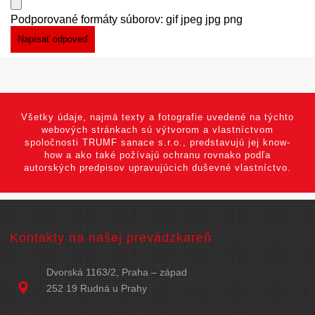
Podporované formáty súborov: gif jpeg jpg png
Všetky údaje, najmä texty a fotografie uvedené na týchto
webových stránkach sú výtvorom a vlastníctvom
spoločnosti TRUMF sanace s.r.o., predstavujú jej know-
how a ako také požívajú ochranu rovnako podľa
autorských predpisov upravujúcich duševné vlastníctvo.
Kontakty na našej prevádzkareň
Dvorská 1163/2, Praha – západ
252 19 Rudná u Prahy