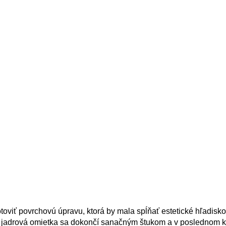
oviť povrchovú úpravu, ktorá by mala spĺňať estetické hľadisko
ná jadrová omietka sa dokončí sanačným štukom a v poslednom 