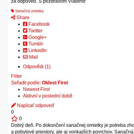
za odpoveď. S pozdravom Vladimír
Sanačná omietka
Share
Facebook
Twitter
Google+
Tumblr
LinkedIn
Mail
Odpovědi (1)
Filter
Seřadit podle:
Oldest First
Newest First
Aktivní v poslední době
Napísať odpoveď
0
0
Dobrý deň. Po dokončení sanačnej omietky je potreba zhot
a pobytové priestory, ale aj vonkajších povrchov. Sanač