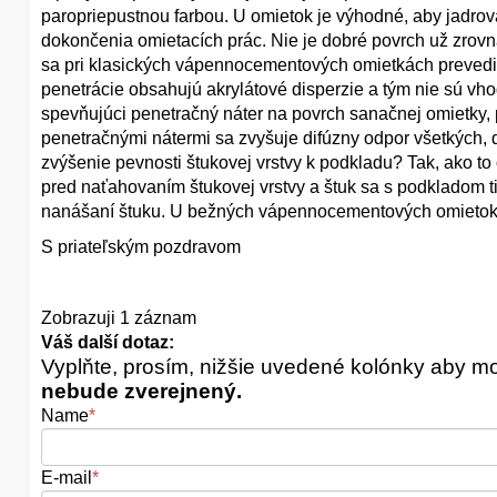
paropriepustnou farbou. U omietok je výhodné, aby jadro
dokončenia omietacích prác. Nie je dobré povrch už zrov
sa pri klasických vápennocementových omietkách prevedie 
penetrácie obsahujú akrylátové disperzie a tým nie sú v
spevňujúci penetračný náter na povrch sanačnej omietky, 
penetračnými nátermi sa zvyšuje difúzny odpor všetkých, d
zvýšenie pevnosti štukovej vrstvy k podkladu? Tak, ako to 
pred naťahovaním štukovej vrstvy a štuk sa s podkladom t
nanášaní štuku. U bežných vápennocementových omietok 
S priateľským pozdravom
Zobrazuji 1 záznam
Váš další dotaz:
Vyplňte, prosím, nižšie uvedené kolónky aby m
nebude zverejnený.
Name
*
E-mail
*