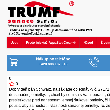
Tradícia našej značky TRUMF je datovaná už od roku 1991
Prvá SlovenskoČeská sanačná
Úvod
Prečo injektáž AquaStopCream®
Návod
Život
Nákup po telefóne
+420 606 187 916
0
0
Dobrý deň pán Schwarz, na základe objednávky č. 27172 zo
do sanačnej omietky…, chcel by som sa s Vami poradiť, či
presieťkovať pred nanesením jemnej štukovej omietky, či l
použiť, aby sa nestratili vlastnosti sanačnej omietky. To,