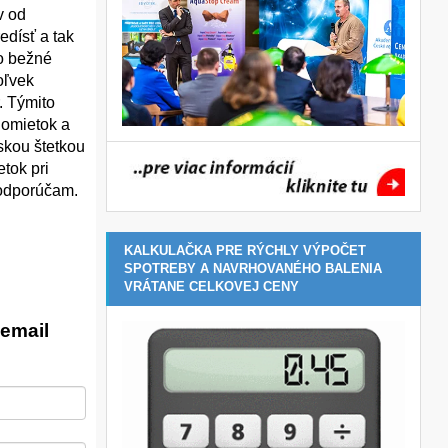
v od
edísť a tak
to bežné
oľvek
. Týmito
 omietok a
rskou štetkou
tok pri
eodporúčam.
KALKULAČKA PRE RÝCHLY VÝPOČET
SPOTREBY A NAVRHOVANÉHO BALENIA
VRÁTANE CELKOVEJ CENY
email