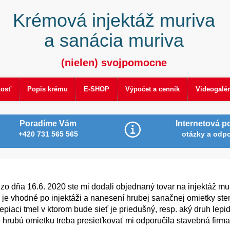
Krémová injektáž muriva
a sanácia muriva
(nielen) svojpomocne
nosť
Popis krému
E-SHOP
Výpočet a cenník
Videogalér
Poradíme Vám
Internetová p
+420 731 565 565
otázky a odp
 dňa 16.6. 2020 ste mi dodali objednaný tovar na injektáž mur
 je vhodné po injektáži a nanesení hrubej sanačnej omietky ste
epiaci tmel v ktorom bude sieť je priedušný, resp. aký druh lep
 že hrubú omietku treba presieťkovať mi odporučila stavebná fir