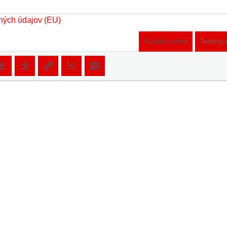
ných údajov (EU)
Vizuálny editor
Textový 