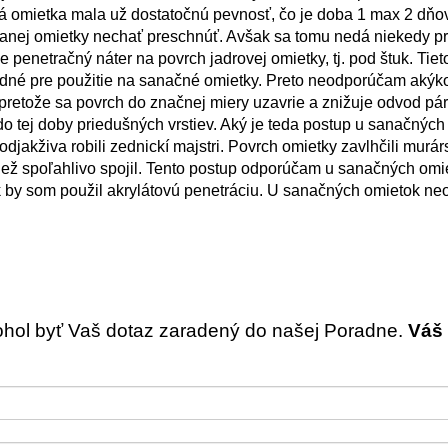
vá omietka mala už dostatočnú pevnosť, čo je doba 1 max 2 dňo
nanej omietky nechať preschnúť. Avšak sa tomu nedá niekedy pr
penetračný náter na povrch jadrovej omietky, tj. pod štuk. Tie
hodné pre použitie na sanačné omietky. Preto neodporúčam akýk
pretože sa povrch do značnej miery uzavrie a znižuje odvod pár
o tej doby priedušných vrstiev. Aký je teda postup u sanačných
odjakživa robili zednickí majstri. Povrch omietky zavlhčili murá
iež spoľahlivo spojil. Tento postup odporúčam u sanačných omie
by som použil akrylátovú penetráciu. U sanačných omietok n
ohol byť Vaš dotaz zaradený do našej Poradne.
Váš 