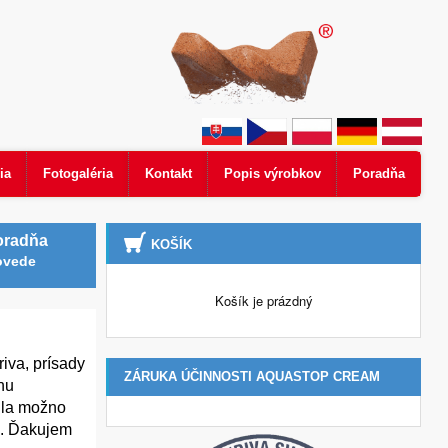
ia
Fotogaléria
Kontakt
Popis výrobkov
Poradňa
oradňa
KOŠÍK
ovede
Košík je prázdný
iva, prísady
ZÁRUKA ÚČINNOSTI AQUASTOP CREAM
nu
idla možno
ma. Ďakujem