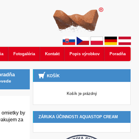
ia
Fotogaléria
Kontakt
Popis výrobkov
Poradňa
oradňa
KOŠÍK
ovede
Košík je prázdný
é omietky by
ZÁRUKA ÚČINNOSTI AQUASTOP CREAM
 Ďakujem za