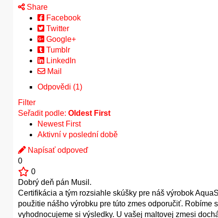
Share
Facebook
Twitter
Google+
Tumblr
LinkedIn
Mail
Odpovědi (1)
Filter
Seřadit podle:
Oldest First
Newest First
Aktivní v poslední době
Napísať odpoveď
0
0
Dobrý deň pán Musil.
Certifikácia a tým rozsiahle skúšky pre náš výrobok Aqu
použitie nášho výrobku pre túto zmes odporučiť. Robíme s
vyhodnocujeme si výsledky. U vašej maltovej zmesi doch