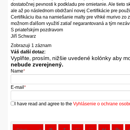
dostatočnej pevnosti k podkladu pre omietanie. Ale tieto s
ale až po následnom obdržaní novej Certifikácie pre použ
Certifikáciu iba na namiešanie malty pre vlhké murivo zo 
možnom ďalšom využití zatiaľ negarantovaná a tým nezáv
S priateľským pozdravom
Jiří Schwarz
Zobrazuji 1 záznam
Váš další dotaz:
Vyplňte, prosím, nižšie uvedené kolónky aby m
nebude zverejnený.
Name
*
E-mail
*
I have read and agree to the
Vyhlásenie o ochrane osob
Odsek