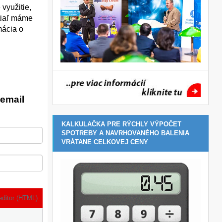
využitie,
atiaľ máme
mácia o
email
KALKULAČKA PRE RÝCHLY VÝPOČET
SPOTREBY A NAVRHOVANÉHO BALENIA
VRÁTANE CELKOVEJ CENY
editor (HTML)