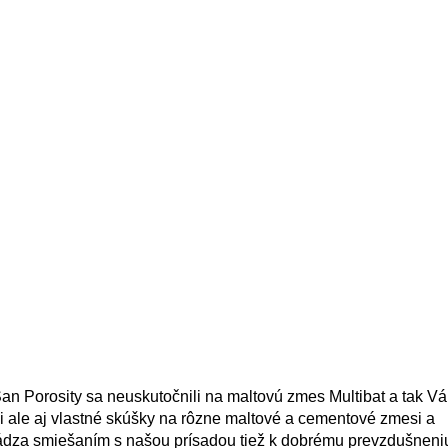
aSan Porosity sa neuskutočnili na maltovú zmes Multibat a tak
i ale aj vlastné skúšky na rôzne maltové a cementové zmesi a
ádza smiešaním s našou prísadou tiež k dobrému prevzdušneniu