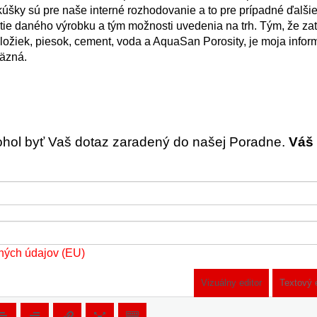
kúšky sú pre naše interné rozhodovanie a to pre prípadné ďalšie 
itie daného výrobku a tým možnosti uvedenia na trh. Tým, že z
zložiek, piesok, cement, voda a AquaSan Porosity, je moja infor
äzná.
ohol byť Vaš dotaz zaradený do našej Poradne.
Váš 
ných údajov (EU)
Vizuálny editor
Textový 