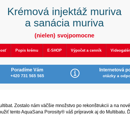
Krémová injektáž muriva
a sanácia muriva
(nielen) svojpomocne
nosť
Popis krému
E-SHOP
Výpočet a cenník
Videogalér
Poradíme Vám
Internetová p
+420 731 565 565
otázky a odp
ltibat. Zostalo nám väčšie množstvo po rekonštrukcii a na nov
oužiť tento AquaSana Porosity® váš prípravok aj do Multibatu.