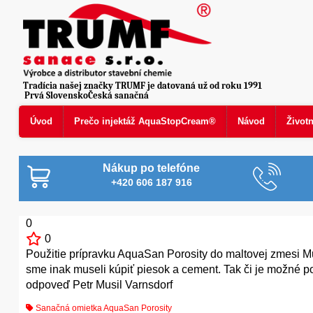
Tradícia našej značky TRUMF je datovaná už od roku 1991
Prvá SlovenskoČeská sanačná
Úvod
Prečo injektáž AquaStopCream®
Návod
Život
Nákup po telefóne
+420 606 187 916
0
0
Použitie prípravku AquaSan Porosity do maltovej zmesi Mu
sme inak museli kúpiť piesok a cement. Tak či je možné p
odpoveď Petr Musil Varnsdorf
Sanačná omietka AquaSan Porosity