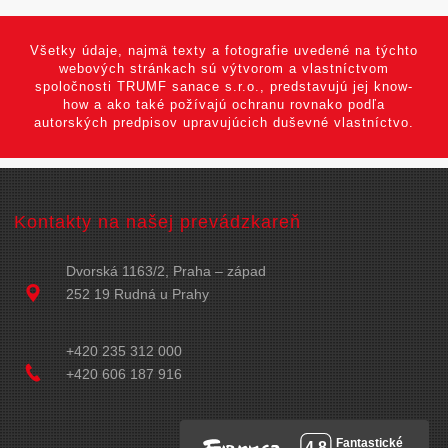
Všetky údaje, najmä texty a fotografie uvedené na týchto
webových stránkach sú výtvorom a vlastníctvom
spoločnosti TRUMF sanace s.r.o., predstavujú jej know-
how a ako také požívajú ochranu rovnako podľa
autorských predpisov upravujúcich duševné vlastníctvo.
Kontakty na našej prevádzkareň
Dvorská 1163/2, Praha – západ
252 19 Rudná u Prahy
+420 235 312 000
+420 606 187 916