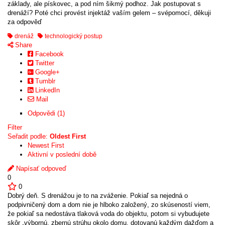
základy, ale pískovec, a pod ním šikmý podhoz. Jak postupovat s
drenáží? Poté chci provést injektáž vaším gelem – svépomocí, děkuji
za odpověď
drenáž
technologický postup
Share
Facebook
Twitter
Google+
Tumblr
LinkedIn
Mail
Odpovědi (1)
Filter
Seřadit podle:
Oldest First
Newest First
Aktivní v poslední době
Napísať odpoveď
0
0
Dobrý deň. S drenážou je to na zváženie. Pokiaľ sa nejedná o
podpivničený dom a dom nie je hlboko založený, zo skúseností viem,
že pokiaľ sa nedostáva tlaková voda do objektu, potom si vybudujete
skôr „výbornú, zbernú strúhu okolo domu, dotovanú každým dažďom a