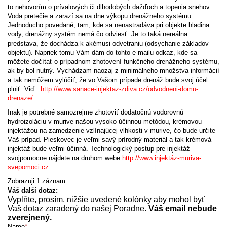
to nehovorím o prívalových či dlhodobých dažďoch a topenia snehov.
Voda pretečie a zarazí sa na dne výkopu drenážneho systému.
Jednoducho povedané, tam, kde sa nenastradáva pri objekte hladina
vody, drenážny systém nemá čo odviesť. Je to taká nereálna
predstava, že dochádza k akémusi odvetraniu (odsychanie základov
objektu). Napriek tomu Vám dám do tohto e-mailu odkaz, kde sa
môžete dočítať o prípadnom zhotovení funkčného drenážneho systému,
ak by bol nutný. Vychádzam naozaj z minimálneho množstva informácií
a tak nemôžem vylúčiť, že vo Vašom prípade drenáž bude svoj účel
plniť. Viď :
http://www.sanace-injektaz-zdiva.cz/odvodneni-domu-
drenaze/
Inak je potrebné samozrejme zhotoviť dodatočnú vodorovnú
hydroizoláciu v murive našou vysoko účinnou metódou, krémovou
injektážou na zamedzenie vzlínajúcej vlhkosti v murive, čo bude určite
Váš prípad. Pieskovec je veľmi savý prírodný materiál a tak krémová
injektáž bude veľmi účinná. Technologický postup pre injektáž
svojpomocne nájdete na druhom webe
http://www.injektáz-muriva-
svepomoci.cz
.
Zobrazuji 1 záznam
Váš další dotaz:
Vyplňte, prosím, nižšie uvedené kolónky aby mohol byť
Vaš dotaz zaradený do našej Poradne.
Váš email nebude
zverejnený.
Name
*