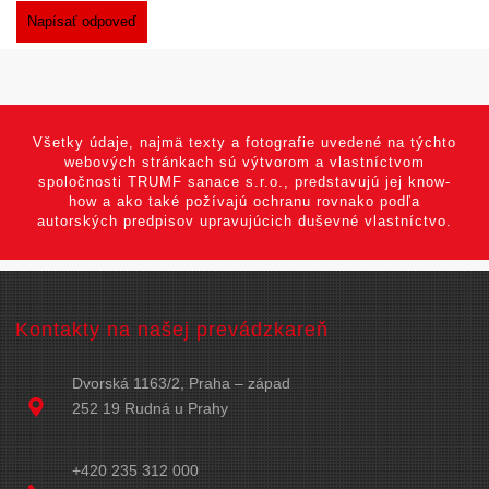
Všetky údaje, najmä texty a fotografie uvedené na týchto
webových stránkach sú výtvorom a vlastníctvom
spoločnosti TRUMF sanace s.r.o., predstavujú jej know-
how a ako také požívajú ochranu rovnako podľa
autorských predpisov upravujúcich duševné vlastníctvo.
Kontakty na našej prevádzkareň
Dvorská 1163/2, Praha – západ
252 19 Rudná u Prahy
+420 235 312 000