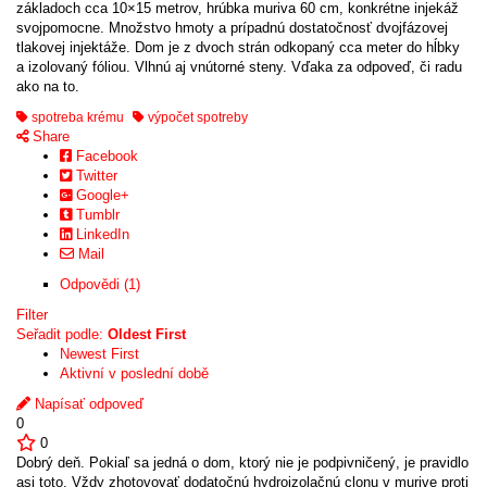
základoch cca 10×15 metrov, hrúbka muriva 60 cm, konkrétne injekáž
svojpomocne. Množstvo hmoty a prípadnú dostatočnosť dvojfázovej
tlakovej injektáže. Dom je z dvoch strán odkopaný cca meter do hĺbky
a izolovaný fóliou. Vlhnú aj vnútorné steny. Vďaka za odpoveď, či radu
ako na to.
spotreba krému
výpočet spotreby
Share
Facebook
Twitter
Google+
Tumblr
LinkedIn
Mail
Odpovědi (1)
Filter
Seřadit podle:
Oldest First
Newest First
Aktivní v poslední době
Napísať odpoveď
0
0
Dobrý deň. Pokiaľ sa jedná o dom, ktorý nie je podpivničený, je pravidlo
asi toto. Vždy zhotovovať dodatočnú hydroizolačnú clonu v murive proti