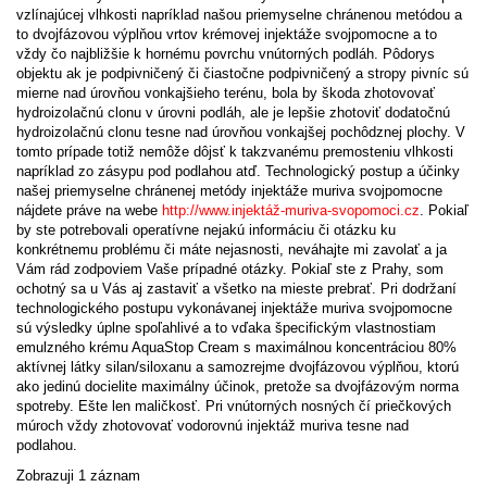
vzlínajúcej vlhkosti napríklad našou priemyselne chránenou metódou a
to dvojfázovou výplňou vrtov krémovej injektáže svojpomocne a to
vždy čo najbližšie k hornému povrchu vnútorných podláh. Pôdorys
objektu ak je podpivničený či čiastočne podpivničený a stropy pivníc sú
mierne nad úrovňou vonkajšieho terénu, bola by škoda zhotovovať
hydroizolačnú clonu v úrovni podláh, ale je lepšie zhotoviť dodatočnú
hydroizolačnú clonu tesne nad úrovňou vonkajšej pochôdznej plochy. V
tomto prípade totiž nemôže dôjsť k takzvanému premosteniu vlhkosti
napríklad zo zásypu pod podlahou atď. Technologický postup a účinky
našej priemyselne chránenej metódy injektáže muriva svojpomocne
nájdete práve na webe
http://www.injektáž-muriva-svopomoci.cz
. Pokiaľ
by ste potrebovali operatívne nejakú informáciu či otázku ku
konkrétnemu problému či máte nejasnosti, neváhajte mi zavolať a ja
Vám rád zodpoviem Vaše prípadné otázky. Pokiaľ ste z Prahy, som
ochotný sa u Vás aj zastaviť a všetko na mieste prebrať. Pri dodržaní
technologického postupu vykonávanej injektáže muriva svojpomocne
sú výsledky úplne spoľahlivé a to vďaka špecifickým vlastnostiam
emulzného krému AquaStop Cream s maximálnou koncentráciou 80%
aktívnej látky silan/siloxanu a samozrejme dvojfázovou výplňou, ktorú
ako jedinú docielite maximálny účinok, pretože sa dvojfázovým norma
spotreby. Ešte len maličkosť. Pri vnútorných nosných čí priečkových
múroch vždy zhotovovať vodorovnú injektáž muriva tesne nad
podlahou.
Zobrazuji 1 záznam