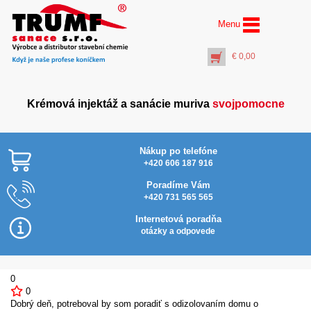
Menu
€
0,00
Krémová injektáž a sanácie muriva
svojpomocne
Nákup po telefóne
+420 606 187 916
Poradíme Vám
+420 731 565 565
Profi vrták Ø 14 mm
dĺžka 1000 mm
Internetová poradňa
(pracovná dĺžka 950
otázky a odpovede
mm)
€
69,00
+
PŘIDAT DO KOŠÍKU
0
0
Dobrý deň, potreboval by som poradiť s odizolovaním domu o