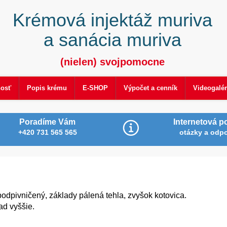
Krémová injektáž muriva
a sanácia muriva
(nielen) svojpomocne
nosť
Popis krému
E-SHOP
Výpočet a cenník
Videogalér
Poradíme Vám
Internetová p
+420 731 565 565
otázky a odp
odpivničený, základy pálená tehla, zvyšok kotovica.
ad vyššie.