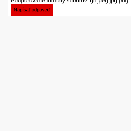
Podporované formáty súborov: gif jpeg jpg png