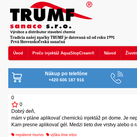
Tradícia našej značky TRUMF je datovaná už od roku 1991
Prvá SlovenskoČeská sanačná
Úvod
Prečo injektáž AquaStopCream®
Návod
Život
Nákup po telefóne
+420 606 187 916
0
0
Dobrý deň,
mám v pláne aplikovať chemickú injektáž pri dome. Je nep
Kam presne aplikovať gél. Medzi tieto dve vrstvy alebo o r
nepálené murivo
výška línie vrtov