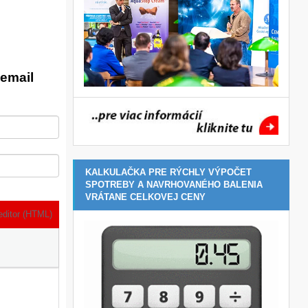
email
KALKULAČKA PRE RÝCHLY VÝPOČET
SPOTREBY A NAVRHOVANÉHO BALENIA
VRÁTANE CELKOVEJ CENY
editor (HTML)