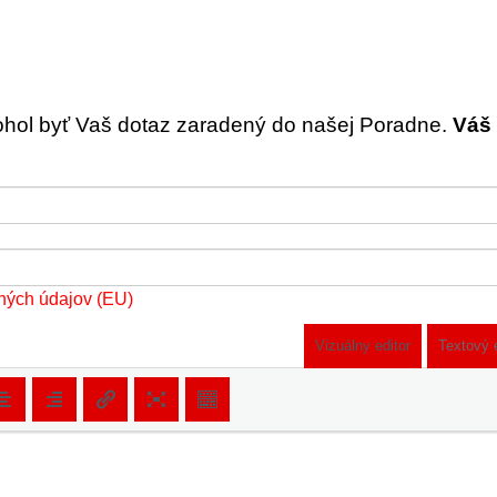
ohol byť Vaš dotaz zaradený do našej Poradne.
Váš 
ných údajov (EU)
Vizuálny editor
Textový 