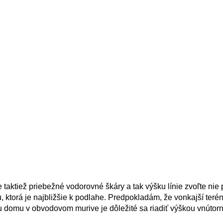
aktiež priebežné vodorovné škáry a tak výšku línie zvoľte nie
 ktorá je najbližšie k podlahe. Predpokladám, že vonkajší terén 
 domu v obvodovom murive je dôležité sa riadiť výškou vnútorn