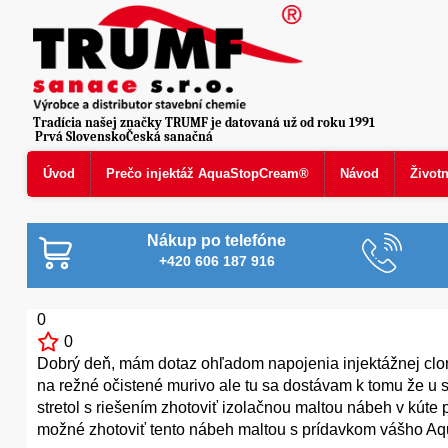
Tradícia našej značky TRUMF je datovaná už od roku 1991
Prvá SlovenskoČeská sanačná
Úvod
Prečo injektáž AquaStopCream®
Návod
Život
Nákup po telefóne
+420 606 187 916
0
0
Dobrý deň, mám dotaz ohľadom napojenia injektážnej clon
na režné očistené murivo ale tu sa dostávam k tomu že u 
stretol s riešením zhotoviť izolačnou maltou nábeh v kúte
možné zhotoviť tento nábeh maltou s prídavkom vášho A