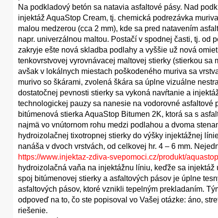
Na podkladový betón sa natavia asfaltové pásy. Nad podk
injektáž AquaStop Cream, tj. chemická podrezávka muriva 
malou medzerou (cca 2 mm), kde sa pred natavením asfalto
napr. univerzálnou maltou. Postačí v spodnej časti, tj. o
zakryje ešte nová skladba podlahy a vyššie už nová omie
tenkovrstvovej vyrovnávacej maltovej stierky (stierkou sa 
avšak v lokálnych miestach poškodeného muriva sa vrstva vy
murivo so škárami, zvolená škára sa úplne vizuálne nestratí
dostatočnej pevnosti stierky sa vykoná navŕtanie a injek
technologickej pauzy sa nanesie na vodorovné asfaltové 
bitúmenová stierka AquaStop Bitumen 2K, ktorá sa s asfa
najmä vo vnútornom rohu medzi podlahou a dvoma stenam
hydroizolačnej tixotropnej stierky do výšky injektážnej l
nanáša v dvoch vrstvách, od celkovej hr. 4 – 6 mm. Nejed
https://www.injektaz-zdiva-svepomoci.cz/produkt/aquasto
hydroizolačná vaňa na injektážnu líniu, keďže sa injektáž
spoj bitúmenovej stierky a asfaltových pásov je úplne te
asfaltových pásov, ktoré vznikli tepelným prekladaním. T
odpoveď na to, čo ste popisoval vo Vašej otázke: áno, stre
riešenie.