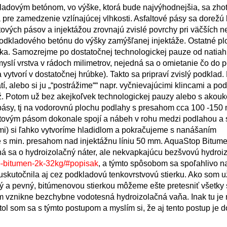
ladovým betónom, vo výške, ktorá bude najvýhodnejšia, sa zhot
pre zamedzenie vzlínajúcej vlhkosti. Asfaltové pásy sa dorežú
vých pásov a injektážou zrovnajú zvislé povrchy pri väčších n
d podkladového betónu do výšky zamýšľanej injektáže. Ostatné p
tka. Samozrejme po dostatočnej technologickej pauze od natiah
myslí vrstva v rádoch milimetrov, nejedná sa o omietanie čo do 
tvorí v dostatočnej hrúbke). Takto sa pripraví zvislý podklad. 
, alebo si ju „“postrážime““ napr. vyčnievajúcimi klincami a pod.
táž. Potom už bez akejkoľvek technologickej pauzy alebo s akou
pásy, tj na vodorovnú plochu podlahy s presahom cca 100 -150
ltovým pásom dokonale spojí a nábeh v rohu medzi podlahou a 
i) si ľahko vytvoríme hladidlom a pokračujeme s nanášaním
ínie s min. presahom nad injektážnu líniu 50 mm. AquaStop Bitum
ná sa o hydroizolačný náter, ale nekvapkajúcu bezšvovú hydroiz
p-bitumen-2k-32kg/#popisak
, a týmto spôsobom sa spoľahlivo n
 uskutočnila aj cez podkladovú tenkovrstvovú stierku. Ako som u
sný a pevný, bitúmenovou stierkou môžeme ešte pretesniť všetky
ým vznikne bezchybne vodotesná hydroizolačná vaňa. Inak tu je
tol som sa s týmto postupom a myslím si, že aj tento postup je 