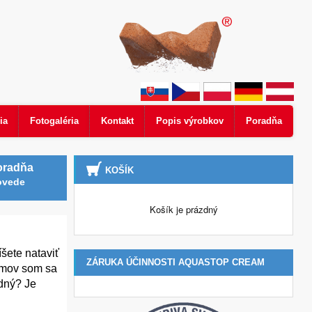
ia
Fotogaléria
Kontakt
Popis výrobkov
Poradňa
oradňa
KOŠÍK
ovede
Košík je prázdný
šete nataviť
ZÁRUKA ÚČINNOSTI AQUASTOP CREAM
témov som sa
odný? Je