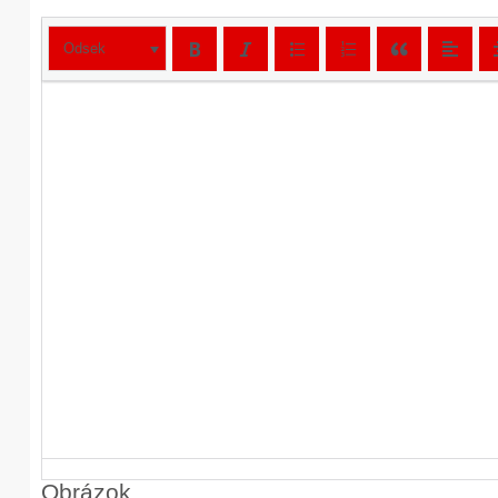
Odsek
Obrázok