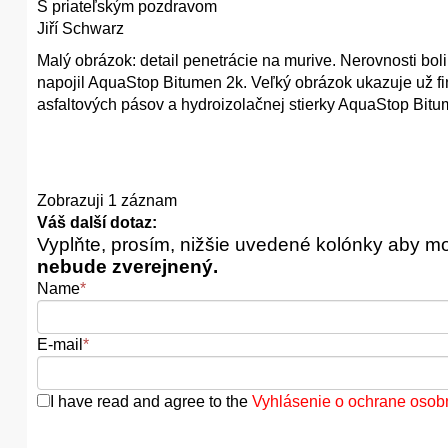
S priateľským pozdravom
Jiří Schwarz
Malý obrázok: detail penetrácie na murive. Nerovnosti bo
napojil AquaStop Bitumen 2k. Veľký obrázok ukazuje už f
asfaltových pásov a hydroizolačnej stierky AquaStop Bit
Zobrazuji 1 záznam
Váš další dotaz:
Vyplňte, prosím, nižšie uvedené kolónky aby m
nebude zverejnený.
Name
*
E-mail
*
I have read and agree to the
Vyhlásenie o ochrane osob