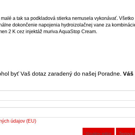
li malé a tak sa podkladová stierka nemusela vykonávať. Všetko
inálne dokončenie napojenia hydroizolačnej vane za kombináci
umen 2 K cez injektáž muriva AquaStop Cream.
ohol byť Vaš dotaz zaradený do našej Poradne.
Váš 
ných údajov (EU)
Vizuálny editor
Textový 