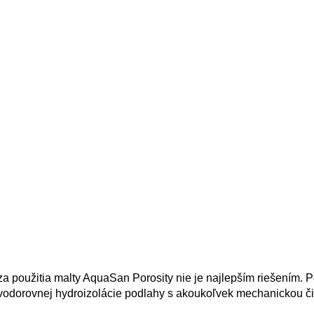
 použitia malty AquaSan Porosity nie je najlepším riešením. 
 vodorovnej hydroizolácie podlahy s akoukoľvek mechanickou č