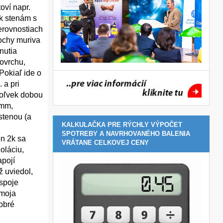
oví napr.
 k stenám s
erovnostiach
lochy muriva
nutia
povrchu,
Pokiaľ ide o
 a pri
koľvek dobou
 mm,
stenou (a
KALKULAČKA PRE RÝCHLY VÝPOČET
SPOTREBY A NAVRHOVANÉHO BALENIA
en 2k sa
VRÁTANE CELKOVEJ CENY
oláciu,
apojí
ž uviedol,
 spoje
 moja
dobré