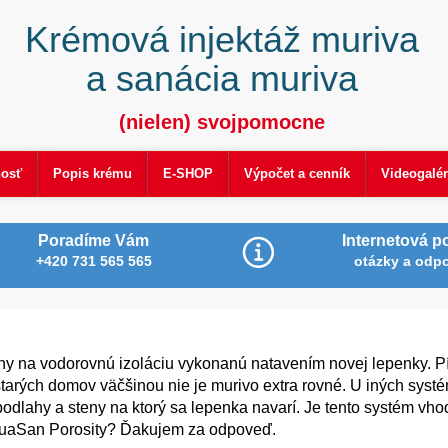
Krémová injektáž muriva
a sanácia muriva
(nielen) svojpomocne
nosť
Popis krému
E-SHOP
Výpočet a cenník
Videogalér
Poradíme Vám
Internetová p
+420 731 565 565
otázky a odp
y na vodorovnú izoláciu vykonanú natavením novej lepenky. Pí
starých domov väčšinou nie je murivo extra rovné. U iných sys
 podlahy a steny na ktorý sa lepenka navarí. Je tento systém vh
quaSan Porosity? Ďakujem za odpoveď.