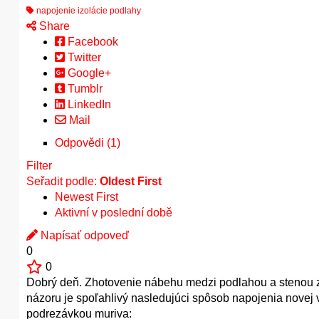
napojenie izolácie podlahy
Share
Facebook
Twitter
Google+
Tumblr
LinkedIn
Mail
Odpovědi (1)
Filter
Seřadit podle:
Oldest First
Newest First
Aktivní v poslední době
Napísať odpoveď
0
0
Dobrý deň. Zhotovenie nábehu medzi podlahou a stenou za
názoru je spoľahlivý nasledujúci spôsob napojenia novej
podrezávkou muriva: