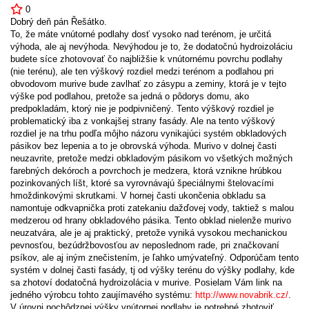
0
Dobrý deň pán Řešátko.
To, že máte vnútorné podlahy dosť vysoko nad terénom, je určitá
výhoda, ale aj nevýhoda. Nevýhodou je to, že dodatočnú hydroizoláciu
budete síce zhotovovať čo najbližšie k vnútornému povrchu podlahy
(nie terénu), ale ten výškový rozdiel medzi terénom a podlahou pri
obvodovom murive bude zavlhať zo zásypu a zeminy, ktorá je v tejto
výške pod podlahou, pretože sa jedná o pôdorys domu, ako
predpokladám, ktorý nie je podpivničený. Tento výškový rozdiel je
problematický iba z vonkajšej strany fasády. Ale na tento výškový
rozdiel je na trhu podľa môjho názoru vynikajúci systém obkladových
pásikov bez lepenia a to je obrovská výhoda. Murivo v dolnej časti
neuzavrite, pretože medzi obkladovým pásikom vo všetkých možných
farebných dekóroch a povrchoch je medzera, ktorá vznikne hrúbkou
pozinkovaných líšt, ktoré sa vyrovnávajú špeciálnymi štelovacími
hmoždinkovými skrutkami. V hornej časti ukončenia obkladu sa
namontuje odkvapnička proti zatekaniu dažďovej vody, taktiež s malou
medzerou od hrany obkladového pásika. Tento obklad nielenže murivo
neuzatvára, ale je aj praktický, pretože vyniká vysokou mechanickou
pevnosťou, bezúdržbovosťou av neposlednom rade, pri značkovaní
psíkov, ale aj iným znečistením, je ľahko umývateľný. Odporúčam tento
systém v dolnej časti fasády, tj od výšky terénu do výšky podlahy, kde
sa zhotoví dodatočná hydroizolácia v murive. Posielam Vám link na
jedného výrobcu tohto zaujímavého systému:
http://www.novabrik.cz/
.
V úrovni pochôdznej výšky vnútornej podlahy je potrebné zhotoviť