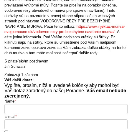
previazané vnútorné múry. Pozrite sa prosím na obrázky (priečne,
vodorovné rezy obvodového muriva pre správne navŕtanie). Tieto
obrázky sú na pozeranie v pravej strane stĺpca našich webových
stránok pod názvom VODOROVNÉ REZY PRE BEZCHYBNÉ
NAVRTANIE MURIVA. Pozri tento odkaz:
https://www.injektaz-muriva-
svojpomocne.sk/vodorvne-rezy-pre-bezchybne-navrtanie-muriva/
.A
ešte jedna informácia. Pod Vaším nadpisom otázky sú štítky. Pri
kliknutí napr. na štítky, ktoré sú umiestnené pod Vaším nadpisom
kamenné zdivo opukové zdivo sa Vám zobrazia ďalšie otázky na tento
druh muriva a tam máte možnosť načerpať ďalšie rady.
S priateľským pozdravom
Jiří Schwarz
Zobrazuji 1 záznam
Váš další dotaz:
Vyplňte, prosím, nižšie uvedené kolónky aby mohol byť
Vaš dotaz zaradený do našej Poradne.
Váš email nebude
zverejnený.
Name
*
E-mail
*