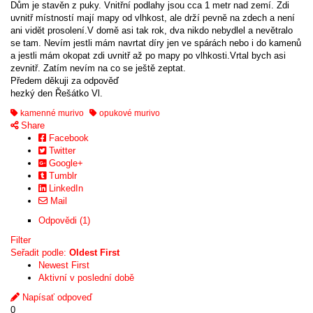
Dům je stavěn z puky. Vnitřní podlahy jsou cca 1 metr nad zemí. Zdi
uvnitř místností mají mapy od vlhkost, ale drží pevně na zdech a není
ani vidět prosolení.V domě asi tak rok, dva nikdo nebydlel a nevětralo
se tam. Nevím jestli mám navrtat díry jen ve spárách nebo i do kamenů
a jestli mám okopat zdi uvnitř až po mapy po vlhkosti.Vrtal bych asi
zevnitř. Zatím nevím na co se ještě zeptat.
Předem děkuji za odpověď
hezký den Řešátko Vl.
kamenné murivo
opukové murivo
Share
Facebook
Twitter
Google+
Tumblr
LinkedIn
Mail
Odpovědi (1)
Filter
Seřadit podle:
Oldest First
Newest First
Aktivní v poslední době
Napísať odpoveď
0