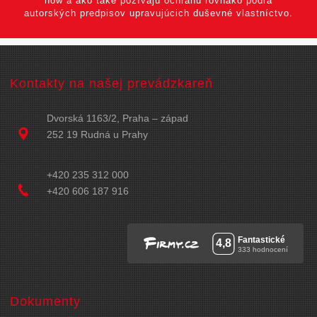
how a ako také požívajú ochranu rovnako podľa
autorských predpisov upravujúcich duševné vlastníctvo.
Kontakty na našej prevádzkareň
Dvorská 1163/2, Praha – západ
252 19 Rudná u Prahy
+420 235 312 000
+420 606 187 916
Dokumenty