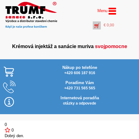
Menu
€
0,00
Krémová injektáž a sanácie muriva
svojpomocne
Nákup po telefóne
+420 606 187 916
Poradíme Vám
+420 731 565 565
AquaStop Protect® (10
l) hydrofóbny ochranný
Internetová poradňa
náter
otázky a odpovede
€
88,00
+
PŘIDAT DO KOŠÍKU
0
0
Dobrý den.