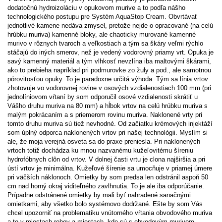
dodatočnú hydroizoláciu v opukovom murive a to podľa nášho
technologického postupu pre Systém AquaStop Cream. Obvrtávať
jednotlivé kamene nedáva zmysel, pretože nejde o opracované (na celú
hrúbku muriva) kamenné bloky, ale chaoticky murované kamenné
murivo v rôznych tvaroch a veľkostiach a tým sa škáry veľmi rýchlo
stáčajú do iných smerov, než je vedený vodorovný priamy vrt. Opuka je
savý kamenný materiál a tým vlhkosť nevzlína iba maltovými škárami,
ako to prebieha napríklad pri podmurovke zo žuly a pod., ale samotnou
pórovitosťou opuky. To je paradoxne určitá výhoda. Tým sa línia vrtov
zhotovuje vo vodorovnej rovine v osových vzdialenostiach 100 mm (pri
jednolíniovom vŕtaní by som odporučil osové vzdialenosti skrátiť u
Vášho druhu muriva na 80 mm) a hĺbok vrtov na celú hrúbku muriva s
malým pokrácaním a s priemerom rovinu muriva. Naklonené vrty pri
tomto druhu muriva sú tiež nevhodné. Od začiatku krémových injektáží
som úplný odporca naklonených vrtov pri našej technológii. Myslím si
ale, že moja verejná osveta sa do praxe preniesla. Pri naklonených
vrtoch totiž dochádza ku mnou nazvanému kužeľovitému šíreniu
hydrofóbnych clôn od vrtov. V dolnej časti vrtu je clona najširšia a pri
ústí vrtov je minimálna. Kužeľové šírenie sa umocňuje v priamej úmere
pri väčších náklonoch. Omietky by som predsa len odstránil aspoň 50
cm nad horný okraj viditeľného zavlhnutia. To je ale iba odporúčanie.
Prípadne odstránené omietky by mali byť nahradené sanačnými
omietkami, aby všetko bolo systémovo dodržané. Ešte by som Vás
chcel upozorniť na problematiku vnútorného vŕtania obvodového muriva
a to v miestach rohov a miestach, kde sú s obvodovým murivom