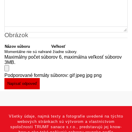
Obrázok
Názov súboru
Veľkosť
Momentálne nie sú nahrané žiadne súbory.
Maximálny počet súborov 6, maximálna veľkosť súborov
3MB.
Podporované formáty súborov: gif jpeg jpg png
Všetky údaje, najmä texty a fotografie uvedené na týchto
webových stránkach sú výtvorom a vlastníctvom
spoločnosti TRUMF sanace s.r.o., predstavujú jej know-