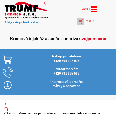
Menu
€
0,00
Krémová injektáž a sanácie muriva
svojpomocne
Nákup po telefóne
+420 606 187 916
Poradíme Vám
+420 731 565 565
AquaStop Cream® –
Najlacnejšie v SR
barel 60 litrov
Internetová poradňa
€
1208,00
otázky a odpovede
+
PŘIDAT DO KOŠÍKU
0
0
Zdravím! Mam na vas jednu otázku. Píšem mail lebo som nikde