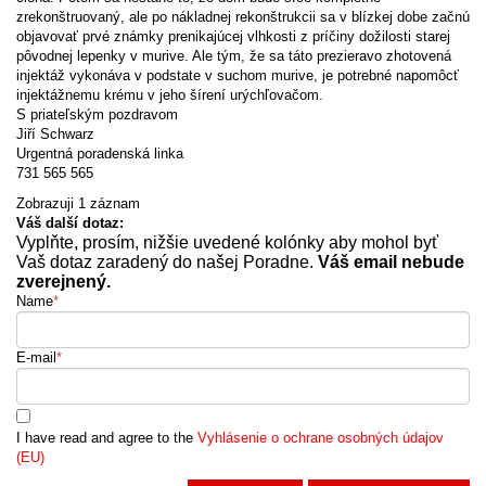
zrekonštruovaný, ale po nákladnej rekonštrukcii sa v blízkej dobe začnú
objavovať prvé známky prenikajúcej vlhkosti z príčiny dožilosti starej
pôvodnej lepenky v murive. Ale tým, že sa táto prezieravo zhotovená
injektáž vykonáva v podstate v suchom murive, je potrebné napomôcť
injektážnemu krému v jeho šírení urýchľovačom.
S priateľským pozdravom
Jiří Schwarz
Urgentná poradenská linka
731 565 565
Zobrazuji 1 záznam
Váš další dotaz:
Vyplňte, prosím, nižšie uvedené kolónky aby mohol byť
Vaš dotaz zaradený do našej Poradne.
Váš email nebude
zverejnený.
Name
*
E-mail
*
I have read and agree to the
Vyhlásenie o ochrane osobných údajov
(EU)