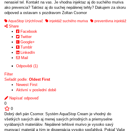
nenasiel tel. Kontakt na vas. Je vhodna injektaz aj do suchého muriva
ako prevencia? Taktiez aj do suchej nepálenej tehly? Dakujem za skoru
odpoved a ostavam s pozdravom Zoltan Csomor
AquaStop Urýchľovač
injektáž suchého muriva
preventívna injektáž
Share
Facebook
Twitter
Google+
Tumblr
LinkedIn
Mail
Odpovědi (1)
Filter
Seřadit podle:
Oldest First
Newest First
Aktivní v poslední době
Napísať odpoveď
0
0
Dobrý deň pán Csomor. Systém AquaStop Cream je vhodný do
všetkých savých ale aj menej savých prírodných a priemyselne
vyrábaných materiálov. Nepálené tehlové murivo je vysoko savý
murovací materiál a tým je dispergácia vysoko spoľahlivá. Pokiaľ Vaše