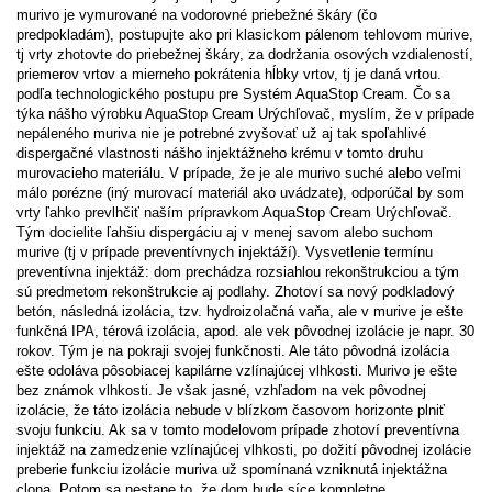
murivo je vymurované na vodorovné priebežné škáry (čo
predpokladám), postupujte ako pri klasickom pálenom tehlovom murive,
tj vrty zhotovte do priebežnej škáry, za dodržania osových vzdialeností,
priemerov vrtov a mierneho pokrátenia hĺbky vrtov, tj je daná vrtou.
podľa technologického postupu pre Systém AquaStop Cream. Čo sa
týka nášho výrobku AquaStop Cream Urýchľovač, myslím, že v prípade
nepáleného muriva nie je potrebné zvyšovať už aj tak spoľahlivé
dispergačné vlastnosti nášho injektážneho krému v tomto druhu
murovacieho materiálu. V prípade, že je ale murivo suché alebo veľmi
málo porézne (iný murovací materiál ako uvádzate), odporúčal by som
vrty ľahko prevlhčiť naším prípravkom AquaStop Cream Urýchľovač.
Tým docielite ľahšiu dispergáciu aj v menej savom alebo suchom
murive (tj v prípade preventívnych injektáží). Vysvetlenie termínu
preventívna injektáž: dom prechádza rozsiahlou rekonštrukciou a tým
sú predmetom rekonštrukcie aj podlahy. Zhotoví sa nový podkladový
betón, následná izolácia, tzv. hydroizolačná vaňa, ale v murive je ešte
funkčná IPA, térová izolácia, apod. ale vek pôvodnej izolácie je napr. 30
rokov. Tým je na pokraji svojej funkčnosti. Ale táto pôvodná izolácia
ešte odoláva pôsobiacej kapilárne vzlínajúcej vlhkosti. Murivo je ešte
bez známok vlhkosti. Je však jasné, vzhľadom na vek pôvodnej
izolácie, že táto izolácia nebude v blízkom časovom horizonte plniť
svoju funkciu. Ak sa v tomto modelovom prípade zhotoví preventívna
injektáž na zamedzenie vzlínajúcej vlhkosti, po dožití pôvodnej izolácie
preberie funkciu izolácie muriva už spomínaná vzniknutá injektážna
clona. Potom sa nestane to, že dom bude síce kompletne