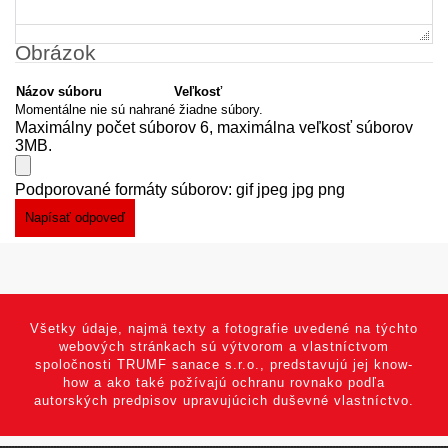
Obrázok
Názov súboru
Veľkosť
Momentálne nie sú nahrané žiadne súbory.
Maximálny počet súborov 6, maximálna veľkosť súborov
3MB.
Podporované formáty súborov: gif jpeg jpg png
Všetky údaje, najmä texty a fotografie uvedené na týchto
webových stránkach sú výtvorom a vlastníctvom
spoločnosti TRUMF sanace s.r.o., predstavujú jej know-
how a ako také požívajú ochranu rovnako podľa
autorských predpisov upravujúcich duševné vlastníctvo.