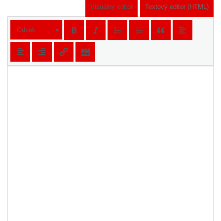
Vizuálny editor
Textový editor (HTML)
Odsek