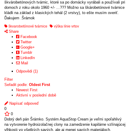
škvárobetónových tvárnic, ktoré sa po domácky vyrábali a používali pri
variants.
domoch z roku okolo 1960 +/- …??? Možno sa škárobetónové tvárnice
The
kládli na základ z klasických tehál (2 vrstvy), to ešte musím overiť.
options
Ďakujem .Šrámok
may
be
škvarobetónové tvárnice
výška línie vrtov
chosen
Share
on
Facebook
the
Twitter
product
Google+
page
Tumblr
LinkedIn
Mail
Odpovědi (1)
Filter
Seřadit podle:
Oldest First
Newest First
Aktivní v poslední době
Napísať odpoveď
0
0
Dobrý deň pán Šrámko. Systém AquaStop Cream je veľmi spoľahlivý
na vytvorenie hydroizolačnej clony na zamedzenie kapilárne vzlínajúcej
vlhkosti vo všetkých savých, ale aj menej savých materiáloch.