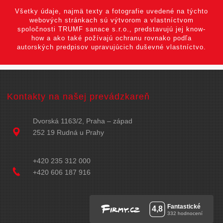
Všetky údaje, najmä texty a fotografie uvedené na týchto
webových stránkach sú výtvorom a vlastníctvom
spoločnosti TRUMF sanace s.r.o., predstavujú jej know-
how a ako také požívajú ochranu rovnako podľa
autorských predpisov upravujúcich duševné vlastníctvo.
Kontakty na našej prevádzkareň
Dvorská 1163/2, Praha – západ
252 19 Rudná u Prahy
+420 235 312 000
+420 606 187 916