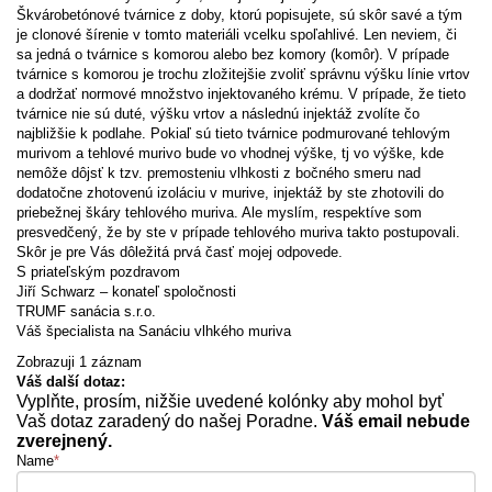
Škvárobetónové tvárnice z doby, ktorú popisujete, sú skôr savé a tým
je clonové šírenie v tomto materiáli vcelku spoľahlivé. Len neviem, či
sa jedná o tvárnice s komorou alebo bez komory (komôr). V prípade
tvárnice s komorou je trochu zložitejšie zvoliť správnu výšku línie vrtov
a dodržať normové množstvo injektovaného krému. V prípade, že tieto
tvárnice nie sú duté, výšku vrtov a následnú injektáž zvolíte čo
najbližšie k podlahe. Pokiaľ sú tieto tvárnice podmurované tehlovým
murivom a tehlové murivo bude vo vhodnej výške, tj vo výške, kde
nemôže dôjsť k tzv. premosteniu vlhkosti z bočného smeru nad
dodatočne zhotovenú izoláciu v murive, injektáž by ste zhotovili do
priebežnej škáry tehlového muriva. Ale myslím, respektíve som
presvedčený, že by ste v prípade tehlového muriva takto postupovali.
Skôr je pre Vás dôležitá prvá časť mojej odpovede.
S priateľským pozdravom
Jiří Schwarz – konateľ spoločnosti
TRUMF sanácia s.r.o.
Váš špecialista na Sanáciu vlhkého muriva
Zobrazuji 1 záznam
Váš další dotaz:
Vyplňte, prosím, nižšie uvedené kolónky aby mohol byť
Vaš dotaz zaradený do našej Poradne.
Váš email nebude
zverejnený.
Name
*