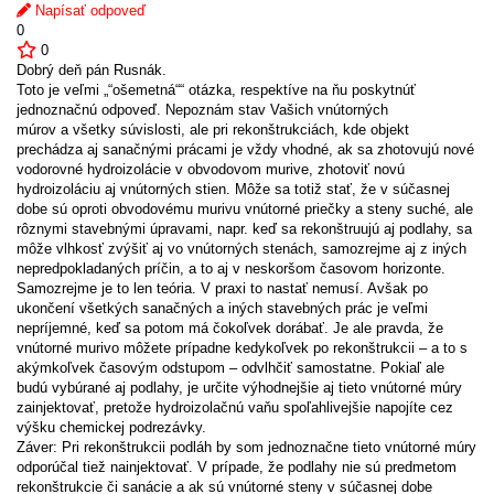
Napísať odpoveď
0
0
Dobrý deň pán Rusnák.
Toto je veľmi „“ošemetná““ otázka, respektíve na ňu poskytnúť
jednoznačnú odpoveď. Nepoznám stav Vašich vnútorných
múrov a všetky súvislosti, ale pri rekonštrukciách, kde objekt
prechádza aj sanačnými prácami je vždy vhodné, ak sa zhotovujú nové
vodorovné hydroizolácie v obvodovom murive, zhotoviť novú
hydroizoláciu aj vnútorných stien. Môže sa totiž stať, že v súčasnej
dobe sú oproti obvodovému murivu vnútorné priečky a steny suché, ale
rôznymi stavebnými úpravami, napr. keď sa rekonštruujú aj podlahy, sa
môže vlhkosť zvýšiť aj vo vnútorných stenách, samozrejme aj z iných
nepredpokladaných príčin, a to aj v neskoršom časovom horizonte.
Samozrejme je to len teória. V praxi to nastať nemusí. Avšak po
ukončení všetkých sanačných a iných stavebných prác je veľmi
nepríjemné, keď sa potom má čokoľvek dorábať. Je ale pravda, že
vnútorné murivo môžete prípadne kedykoľvek po rekonštrukcii – a to s
akýmkoľvek časovým odstupom – odvlhčiť samostatne. Pokiaľ ale
budú vybúrané aj podlahy, je určite výhodnejšie aj tieto vnútorné múry
zainjektovať, pretože hydroizolačnú vaňu spoľahlivejšie napojíte cez
výšku chemickej podrezávky.
Záver: Pri rekonštrukcii podláh by som jednoznačne tieto vnútorné múry
odporúčal tiež nainjektovať. V prípade, že podlahy nie sú predmetom
rekonštrukcie či sanácie a ak sú vnútorné steny v súčasnej dobe