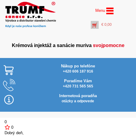
Menu
€
0,00
Krémová injektáž a sanácie muriva
svojpomocne
Nákup po telefóne
+420 606 187 916
Poradíme Vám
+420 731 565 565
Zátky z extrudovaného
polystyrénu – 50 ks
Internetová poradňa
€
6,00
otázky a odpovede
+
PŘIDAT DO KOŠÍKU
0
0
Dobrý deň,