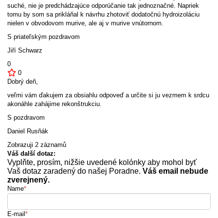
suché, nie je predchádzajúce odporúčanie tak jednoznačné. Napriek
tomu by som sa prikláňal k návrhu zhotoviť dodatočnú hydroizoláciu
nielen v obvodovom murive, ale aj v murive vnútornom.
S priateľským pozdravom
Jiří Schwarz
0
0
Dobrý deň,
veľmi vám ďakujem za obsiahlu odpoveď a určite si ju vezmem k srdcu
akonáhle zahájime rekonštrukciu.
S pozdravom
Daniel Rusňák
Zobrazuji 2 záznamů
Váš další dotaz:
Vyplňte, prosím, nižšie uvedené kolónky aby mohol byť
Vaš dotaz zaradený do našej Poradne.
Váš email nebude
zverejnený.
Name
*
E-mail
*