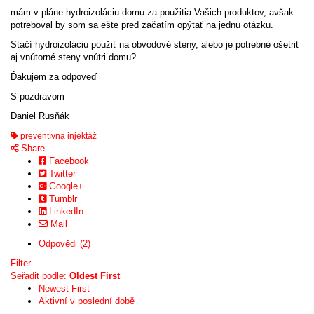
mám v pláne hydroizoláciu domu za použitia Vašich produktov, avšak
potreboval by som sa ešte pred začatím opýtať na jednu otázku.
Stačí hydroizoláciu použiť na obvodové steny, alebo je potrebné ošetriť
aj vnútorné steny vnútri domu?
Ďakujem za odpoveď
S pozdravom
Daniel Rusňák
preventívna injektáž
Share
Facebook
Twitter
Google+
Tumblr
LinkedIn
Mail
Odpovědi (2)
Filter
Seřadit podle:
Oldest First
Newest First
Aktivní v poslední době