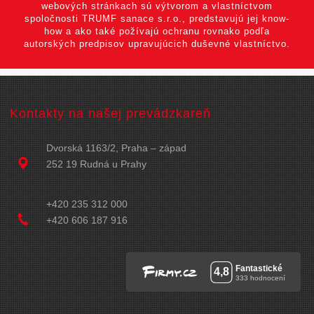
webových stránkach sú výtvorom a vlastníctvom
spoločnosti TRUMF sanace s.r.o., predstavujú jej know-
how a ako také požívajú ochranu rovnako podľa
autorských predpisov upravujúcich duševné vlastníctvo.
Kontakty na našej prevádzkareň
Dvorská 1163/2, Praha – západ
252 19 Rudná u Prahy
+420 235 312 000
+420 606 187 916