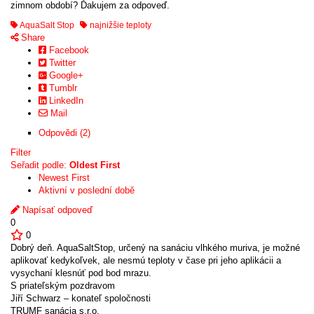
zimnom období? Ďakujem za odpoveď.
AquaSalt Stop
najnižšie teploty
Share
Facebook
Twitter
Google+
Tumblr
LinkedIn
Mail
Odpovědi (2)
Filter
Seřadit podle:
Oldest First
Newest First
Aktivní v poslední době
Napísať odpoveď
0
0
Dobrý deň. AquaSaltStop, určený na sanáciu vlhkého muriva, je možné
aplikovať kedykoľvek, ale nesmú teploty v čase pri jeho aplikácii a
vysychaní klesnúť pod bod mrazu.
S priateľským pozdravom
Jiří Schwarz – konateľ spoločnosti
TRUMF sanácia s.r.o.