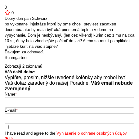
0
0
Dobry deň pán Schwarz,
po vykonanej injektáze ktorú by sme chceli previesť zacatken
decembra ako by mala byť aká priemerná teplota v dome na
vysychanie. Dom je neobývaný, (len cez vikend) kúrim cez zimu na cca
10 st, či by bolo vhodnejšie počkať do jari? Alebo sa musí po aplikácii
injetáze kúriť na viac stupne?
Ďakujem za odpoveď.
Buamgartner
Zobrazuji 2 záznamů
Váš další dotaz:
Vyplňte, prosím, nižšie uvedené kolónky aby mohol byť
Vaš dotaz zaradený do našej Poradne.
Váš email nebude
zverejnený.
Name
*
E-mail
*
I have read and agree to the
Vyhlásenie o ochrane osobných údajov
(EU)