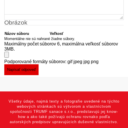
Obrázok
Názov súboru
Veľkosť
Momentálne nie sú nahrané žiadne súbory.
Maximálny počet súborov 6, maximálna veľkosť súborov
3MB.
Podporované formáty súborov: gif jpeg jpg png
Všetky údaje, najmä texty a fotografie uvedené na týchto
webových stránkach sú výtvorom a vlastníctvom
spoločnosti TRUMF sanace s.r.o., predstavujú jej know-
how a ako také požívajú ochranu rovnako podľa
autorských predpisov upravujúcich duševné vlastníctvo.