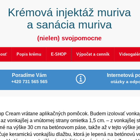
Krémová injektáž muriva
a sanácia muriva
(nielen) svojpomocne
nosť
Popis krému
E-SHOP
Výpočet a cenník
Videogalér
Poradíme Vám
Internetová p
+420 731 565 565
otázky a odp
op Cream vrátane aplikačných pomôcok. Budem izolovať vonkaj
az vonkajšej a vnútornej strany omietka 1,5 cm. – z vonkajšej st
né na výške 30 cm na betónovom páse, takže až v tejto výške je
čuje keramickú vonkajšiu dlažbu, ktorá je lepená na betónovú v