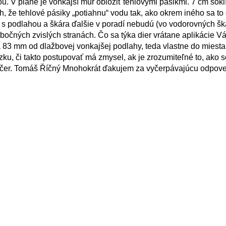
 V pláne je vonkajší múr obložiť tehlovými pásikmi. 7 cm sokl
, že tehlové pásiky „potiahnu“ vodu tak, ako okrem iného sa to
ku s podlahou a škára ďalšie v poradí nebudú (vo vodorovných šk
očných zvislých stranách. Čo sa týka dier vrátane aplikácie V
a 83 mm od dlažbovej vonkajšej podlahy, teda vlastne do miest
ku, či takto postupovať má zmysel, ak je zrozumiteľné to, ako 
ečer. Tomáš Říčný Mnohokrát ďakujem za vyčerpávajúcu odpov