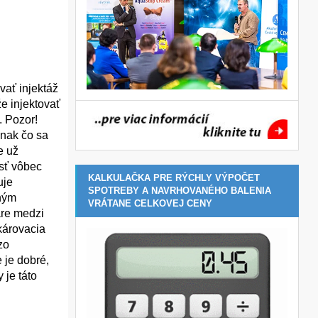
vať injektáž
e injektovať
. Pozor!
Inak čo sa
e už
osť vôbec
KALKULAČKA PRE RÝCHLY VÝPOČET
uje
SPOTREBY A NAVRHOVANÉHO BALENIA
eným
VRÁTANE CELKOVEJ CENY
áre medzi
károvacia
zo
 je dobré,
 je táto