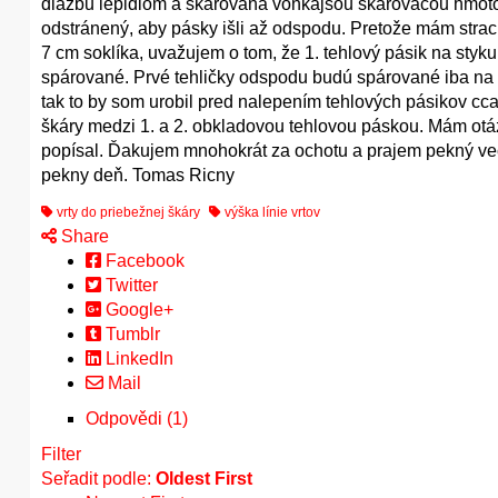
dlažbu lepidlom a škárovaná vonkajšou škárovacou hmotou.
odstránený, aby pásky išli až odspodu. Pretože mám strach
7 cm soklíka, uvažujem o tom, že 1. tehlový pásik na sty
spárované. Prvé tehličky odspodu budú spárované iba na b
tak to by som urobil pred nalepením tehlových pásikov cc
škáry medzi 1. a 2. obkladovou tehlovou páskou. Mám otáz
popísal. Ďakujem mnohokrát za ochotu a prajem pekný v
pekny deň. Tomas Ricny
vrty do priebežnej škáry
výška línie vrtov
Share
Facebook
Twitter
Google+
Tumblr
LinkedIn
Mail
Odpovědi (1)
Filter
Seřadit podle:
Oldest First