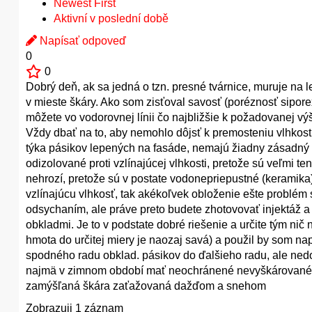
Newest First
Aktivní v poslední době
Napísať odpoveď
0
0
Dobrý deň, ak sa jedná o tzn. presné tvárnice, muruje na l
v mieste škáry. Ako som zisťoval savosť (poréznosť sipore
môžete vo vodorovnej línii čo najbližšie k požadovanej výš
Vždy dbať na to, aby nemohlo dôjsť k premosteniu vlhko
týka pásikov lepených na fasáde, nemajú žiadny zásadný vp
odizolované proti vzlínajúcej vlhkosti, pretože sú veľmi 
nehrozí, pretože sú v postate vodonepriepustné (keramik
vzlínajúcu vlhkosť, tak akékoľvek obloženie ešte problé
odsychaním, ale práve preto budete zhotovovať injektáž a t
obkladmi. Je to v podstate dobré riešenie a určite tým ni
hmota do určitej miery je naozaj savá) a použil by som na
spodného radu obklad. pásikov do ďalšieho radu, ale ned
najmä v zimnom období mať neochránené nevyškárované mie
zamýšľaná škára zaťažovaná dažďom a snehom
Zobrazuji 1 záznam