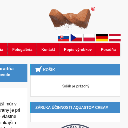
ia
Fotogaléria
Kontakt
Popis výrobkov
Poradňa
oradňa
KOŠÍK
ovede
Košík je prázdný
ší múr v
ZÁRUKA ÚČINNOSTI AQUASTOP CREAM
rany je pri
 vlastne
onkajšiu