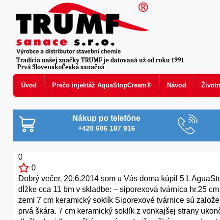
Tradícia našej značky TRUMF je datovaná už od roku 1991
Prvá SlovenskoČeská sanačná
Úvod
Prečo injektáž AquaStopCream®
Návod
Život
Nákup po telefóne
+420 606 187 916
0
0
Dobrý večer, 20.6.2014 som u Vás doma kúpil 5 L AguaSt
dĺžke cca 11 bm v skladbe: – siporexová tvárnica hr.25 cm 
zemi 7 cm keramický soklík Siporexové tvárnice sú založe
prvá škára. 7 cm keramický soklík z vonkajšej strany ukon