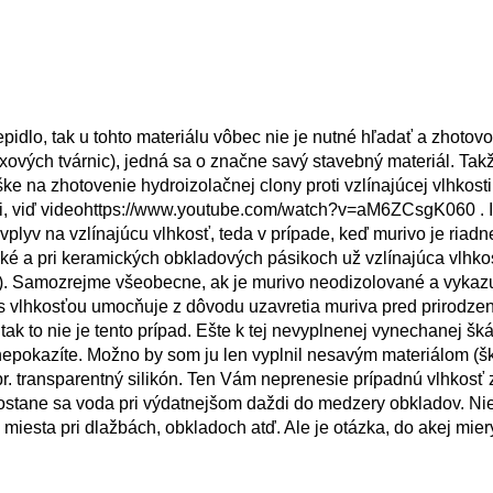
epidlo, tak u tohto materiálu vôbec nie je nutné hľadať a zhotovo
xových tvárnic), jedná sa o značne savý stavebný materiál. Takž
ke na zhotovenie hydroizolačnej clony proti vzlínajúcej vlhkosti
sti, viď videohttps://www.youtube.com/watch?v=aM6ZCsgK060 . 
lyv na vzlínajúcu vlhkosť, teda v prípade, keď murivo je riadn
tenké a pri keramických obkladových pásikoch už vzlínajúca vlhk
a). Samozrejme všeobecne, ak je murivo neodizolované a vykaz
m s vlhkosťou umocňuje z dôvodu uzavretia muriva pred prirodz
ak to nie je tento prípad. Ešte k tej nevyplnenej vynechanej šk
č nepokazíte. Možno by som ju len vyplnil nesavým materiálom (š
pr. transparentný silikón. Ten Vám neprenesie prípadnú vlhkosť 
ostane sa voda pri výdatnejšom daždi do medzery obkladov. Nie
sta pri dlažbách, obkladoch atď. Ale je otázka, do akej miery