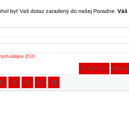
ohol byť Vaš dotaz zaradený do našej Poradne.
Váš 
ných údajov (EU)
Vizuálny editor
Textový 