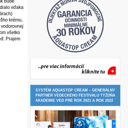
ík bude
 dialo vďaka
árach)
ášho krému,
a vodorovnej
som všetko
eď. Prajem
SYSTÉM AQUASTOP CREAM – GENERÁLNY
PARTNER VEDECKÉHO FESTIVALU TÝŽDŇA
AKADEMIE VED PRE ROK 2021 A ROK 2022