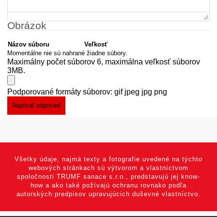
Obrázok
Názov súboru
Veľkosť
Momentálne nie sú nahrané žiadne súbory.
Maximálny počet súborov 6, maximálna veľkosť súborov
3MB.
Podporované formáty súborov: gif jpeg jpg png
Všetky údaje, najmä texty a fotografie uvedené na týchto
webových stránkach sú výtvorom a vlastníctvom
spoločnosti TRUMF sanace s.r.o., predstavujú jej know-
how a ako také požívajú ochranu rovnako podľa
autorských predpisov upravujúcich duševné vlastníctvo.