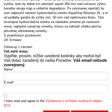
vyššie, bolo by dobré ich odstrániť aspoň 450 mm nad súčasnú výšku
horného okraja máp a viditeľné degradácie. Po vykonanej injektáži by
som odporučil naniesť hydroizolačnú stierku AquaStop Bitumen 2K, a to
od podlahy garáže do výšky min. 50 mm nad injektovanú škáru. Táto
tixotropná hydroizolačná stierka sa následne omietne pri nanesení
novej, najlepšie sanačnej omietky, ktorou sa nahradí všetka plocha
pôvodnej odstránenej omietky.
S priateľským pozdravom
Jiří Schwarz
Zobrazuji 1 záznam
Váš další dotaz:
Vyplňte, prosím, nižšie uvedené kolónky aby mohol byť
Vaš dotaz zaradený do našej Poradne.
Váš email nebude
zverejnený.
Name
*
E-mail
*
I have read and agree to the
Vyhlásenie o ochrane osobných údajov
(EU)