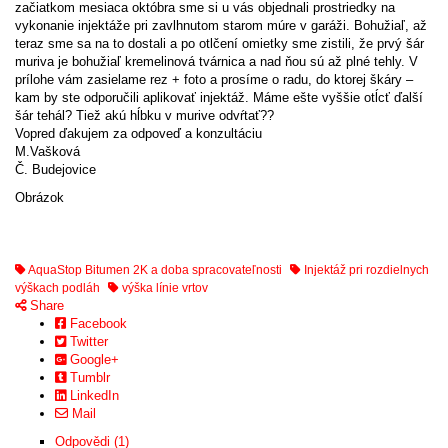
začiatkom mesiaca októbra sme si u vás objednali prostriedky na
vykonanie injektáže pri zavlhnutom starom múre v garáži. Bohužiaľ, až
teraz sme sa na to dostali a po otlčení omietky sme zistili, že prvý šár
muriva je bohužiaľ kremelinová tvárnica a nad ňou sú až plné tehly. V
prílohe vám zasielame rez + foto a prosíme o radu, do ktorej škáry –
kam by ste odporučili aplikovať injektáž. Máme ešte vyššie otĺcť ďalší
šár tehál? Tiež akú hĺbku v murive odvŕtať??
Vopred ďakujem za odpoveď a konzultáciu
M.Vašková
Č. Budejovice
Obrázok
AquaStop Bitumen 2K a doba spracovateľnosti
Injektáž pri rozdielnych
výškach podláh
výška línie vrtov
Share
Facebook
Twitter
Google+
Tumblr
LinkedIn
Mail
Odpovědi (1)