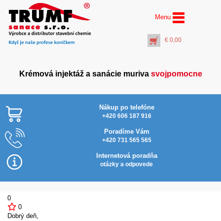
Menu
€
0,00
Krémová injektáž a sanácie muriva
svojpomocne
Nákup po telefóne
+420 606 187 916
Poradíme Vám
+420 731 565 565
Zátky z extrudovaného
polystyrenu – 500 ks
Internetová poradňa
€
52,00
otázky a odpovede
+
PŘIDAT DO KOŠÍKU
0
0
Dobrý deň,