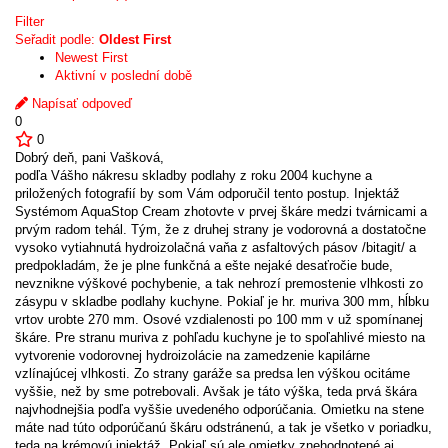
Filter
Seřadit podle:
Oldest First
Newest First
Aktivní v poslední době
Napísať odpoveď
0
0
Dobrý deň, pani Vašková,
podľa Vášho nákresu skladby podlahy z roku 2004 kuchyne a
priložených fotografií by som Vám odporučil tento postup. Injektáž
Systémom AquaStop Cream zhotovte v prvej škáre medzi tvárnicami a
prvým radom tehál. Tým, že z druhej strany je vodorovná a dostatočne
vysoko vytiahnutá hydroizolačná vaňa z asfaltových pásov /bitagit/ a
predpokladám, že je plne funkčná a ešte nejaké desaťročie bude,
nevznikne výškové pochybenie, a tak nehrozí premostenie vlhkosti zo
zásypu v skladbe podlahy kuchyne. Pokiaľ je hr. muriva 300 mm, hĺbku
vrtov urobte 270 mm. Osové vzdialenosti po 100 mm v už spomínanej
škáre. Pre stranu muriva z pohľadu kuchyne je to spoľahlivé miesto na
vytvorenie vodorovnej hydroizolácie na zamedzenie kapilárne
vzlínajúcej vlhkosti. Zo strany garáže sa predsa len výškou ocitáme
vyššie, než by sme potrebovali. Avšak je táto výška, teda prvá škára
najvhodnejšia podľa vyššie uvedeného odporúčania. Omietku na stene
máte nad túto odporúčanú škáru odstránenú, a tak je všetko v poriadku,
teda na krémovú injektáž. Pokiaľ sú ale omietky znehodnotené aj