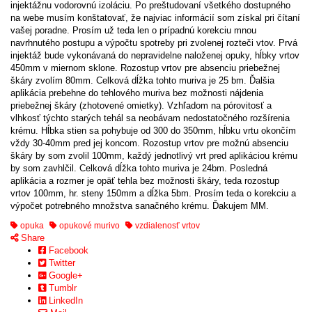
injektážnu vodorovnú izoláciu. Po preštudovaní všetkého dostupného
na webe musím konštatovať, že najviac informácií som získal pri čítaní
vašej poradne. Prosím už teda len o prípadnú korekciu mnou
navrhnutého postupu a výpočtu spotreby pri zvolenej rozteči vtov. Prvá
injektáž bude vykonávaná do nepravidelne naloženej opuky, hĺbky vrtov
450mm v miernom sklone. Rozostup vrtov pre absenciu priebežnej
škáry zvolím 80mm. Celková dĺžka tohto muriva je 25 bm. Ďalšia
aplikácia prebehne do tehlového muriva bez možnosti nájdenia
priebežnej škáry (zhotovené omietky). Vzhľadom na pórovitosť a
vlhkosť týchto starých tehál sa neobávam nedostatočného rozšírenia
krému. Hĺbka stien sa pohybuje od 300 do 350mm, hĺbku vrtu okončím
vždy 30-40mm pred jej koncom. Rozostup vrtov pre možnú absenciu
škáry by som zvolil 100mm, každý jednotlivý vrt pred aplikáciou krému
by som zavhlčil. Celková dĺžka tohto muriva je 24bm. Posledná
aplikácia a rozmer je opäť tehla bez možnosti škáry, teda rozostup
vrtov 100mm, hr. steny 150mm a dĺžka 5bm. Prosím teda o korekciu a
výpočet potrebného množstva sanačného krému. Ďakujem MM.
opuka
opukové murivo
vzdialenosť vrtov
Share
Facebook
Twitter
Google+
Tumblr
LinkedIn