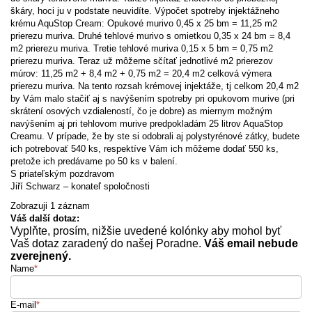
škáry, hoci ju v podstate neuvidíte. Výpočet spotreby injektážneho
krému AquStop Cream: Opukové murivo 0,45 x 25 bm = 11,25 m2
prierezu muriva. Druhé tehlové murivo s omietkou 0,35 x 24 bm = 8,4
m2 prierezu muriva. Tretie tehlové muriva 0,15 x 5 bm = 0,75 m2
prierezu muriva. Teraz už môžeme sčítať jednotlivé m2 prierezov
múrov: 11,25 m2 + 8,4 m2 + 0,75 m2 = 20,4 m2 celková výmera
prierezu muriva. Na tento rozsah krémovej injektáže, tj celkom 20,4 m2
by Vám malo stačiť aj s navýšením spotreby pri opukovom murive (pri
skrátení osových vzdialeností, čo je dobre) as miernym možným
navýšením aj pri tehlovom murive predpokladám 25 litrov AquaStop
Creamu. V prípade, že by ste si odobrali aj polystyrénové zátky, budete
ich potrebovať 540 ks, respektíve Vám ich môžeme dodať 550 ks,
pretože ich predávame po 50 ks v balení.
S priateľským pozdravom
Jiří Schwarz – konateľ spoločnosti
Zobrazuji 1 záznam
Váš další dotaz:
Vyplňte, prosím, nižšie uvedené kolónky aby mohol byť
Vaš dotaz zaradený do našej Poradne.
Váš email nebude
zverejnený.
Name
*
E-mail
*