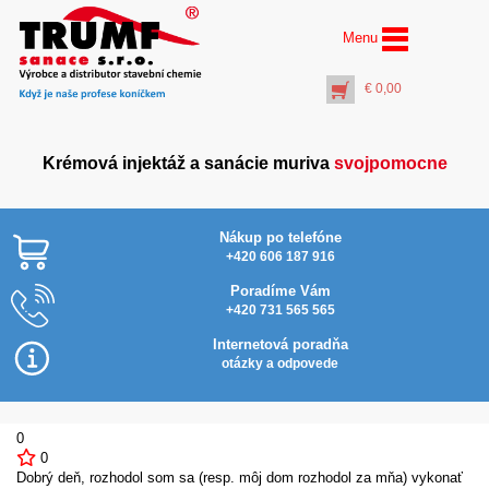
Menu
€
0,00
Krémová injektáž a sanácie muriva
svojpomocne
Nákup po telefóne
+420 606 187 916
Poradíme Vám
+420 731 565 565
Ochranné okuliare
Najlac
VS160
Internetová poradňa
€
1,50
otázky a odpovede
+
PŘIDAT DO KOŠÍKU
0
0
Dobrý deň, rozhodol som sa (resp. môj dom rozhodol za mňa) vykonať