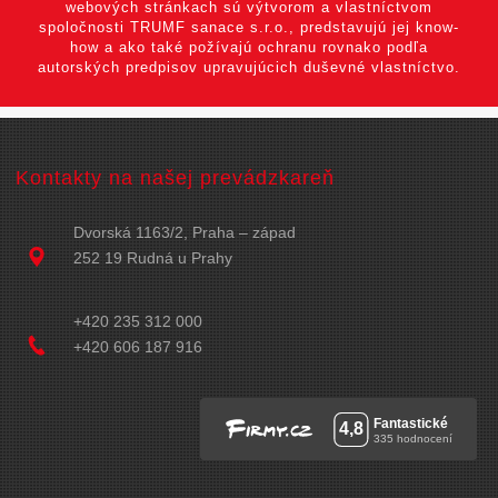
webových stránkach sú výtvorom a vlastníctvom
spoločnosti TRUMF sanace s.r.o., predstavujú jej know-
how a ako také požívajú ochranu rovnako podľa
autorských predpisov upravujúcich duševné vlastníctvo.
Kontakty na našej prevádzkareň
Dvorská 1163/2, Praha – západ
252 19 Rudná u Prahy
+420 235 312 000
+420 606 187 916