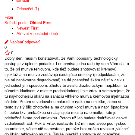
Mail
Odpovědi (1)
Filter
Seřadit podle:
Oldest First
Newest First
Aktivní v poslední době
Napísať odpoveď
0
0
Dobrý deň, musím konštatovať, že Vami popísaný technologický
postup je v úplnom poriadku. Len predsa jednu radu by som Vám dal, a
to, že pri murive tehlovom, kde tiež budete zhotovovať krémovú
injektáž a na murive zostávajú existujúce omietky (predpokladám, že
nie sú nenávratne degradované) sa dá priebežná škára nájsť v celku
jednoduchým spôsobom. Zhotovíte zvislú drážku úzkym majzlíkom či
búracím kladivom v mieste predpokladanej línie vrtov a samozrejme, že
tú najvhodnejšiu škáru na sanáciu vlhkého muriva krémovou injektážou
nájdete. Potom si vodováhou nakreslíte rysku na omietke, alebo si
tento zvislý šlic zhotovíte aj na druhom konci muriva a napr. špagátom
či lepšie tzv. brnkačkou si nalajnujete miesto na omietke, kde je
priebežná škára pod omietkou. Potom už len budete dodržiavať osové
vzdialenosti atď. Pokiaľ vrták nastavíte 1-2 mm nad alebo pod ryskou
na omietke, vôbec nič sa nestane, pretože hrot vrtáka rovnako „vkĺzne“
do škáry tehlového muriva. Takže injektáž zhotovíte do priebežnej