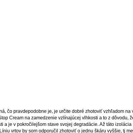
dná, čo pravdepodobne je, je určite dobré zhotoviť vzhľadom na
Stop Cream na zamedzenie vzlínajúcej vlhkosti a to z dôvodu, 
ti a je v pokročilejšom stave svojej degradácie. Až táto izolácia
. Líniu vrtov by som odporučil zhotoviť o jednu škáru vyššie, tj m