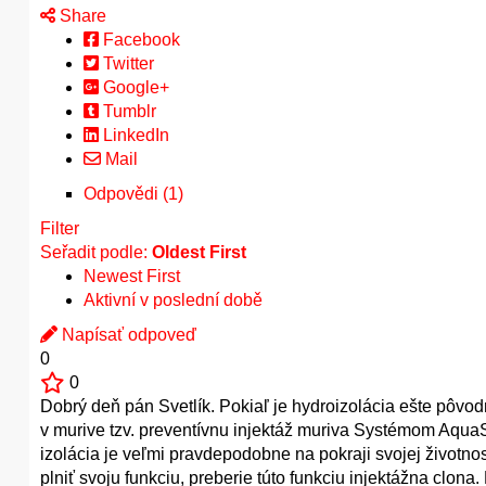
Share
Facebook
Twitter
Google+
Tumblr
LinkedIn
Mail
Odpovědi (1)
Filter
Seřadit podle:
Oldest First
Newest First
Aktivní v poslední době
Napísať odpoveď
0
0
Dobrý deň pán Svetlík. Pokiaľ je hydroizolácia ešte pôvo
v murive tzv. preventívnu injektáž muriva Systémom Aqua
izolácia je veľmi pravdepodobne na pokraji svojej životnos
plniť svoju funkciu, preberie túto funkciu injektážna clona