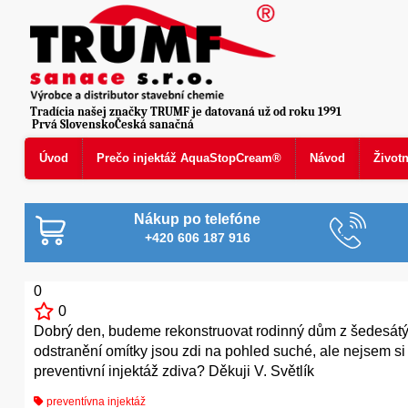
Tradícia našej značky TRUMF je datovaná už od roku 1991
Prvá SlovenskoČeská sanačná
Úvod
Prečo injektáž AquaStopCream®
Návod
Život
Nákup po telefóne
+420 606 187 916
0
0
Dobrý den, budeme rekonstruovat rodinný dům z šedesátých
odstranění omítky jsou zdi na pohled suché, ale nejsem si 
preventivní injektáž zdiva? Děkuji V. Světlík
preventívna injektáž