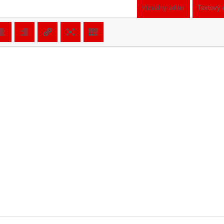
Vizuálny editor
Textový 