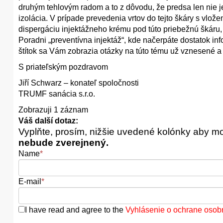
druhým tehlovým radom a to z dôvodu, že predsa len nie j
izolácia. V prípade prevedenia vrtov do tejto škáry s vlo
dispergáciu injektážneho krému pod túto priebežnú škáru, 
Poradni „preventívna injektáž“, kde načerpáte dostatok inf
štítok sa Vám zobrazia otázky na túto tému už vznesené a
S priateľským pozdravom
Jiří Schwarz – konateľ spoločnosti
TRUMF sanácia s.r.o.
Zobrazuji 1 záznam
Váš další dotaz:
Vyplňte, prosím, nižšie uvedené kolónky aby m
nebude zverejnený.
Name
*
E-mail
*
I have read and agree to the
Vyhlásenie o ochrane osob