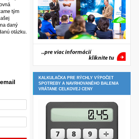
rovná
ácame tým
našej
í na daný
danú otázku.
KALKULAČKA PRE RÝCHLY VÝPOČET
email
SPOTREBY A NAVRHOVANÉHO BALENIA
VRÁTANE CELKOVEJ CENY