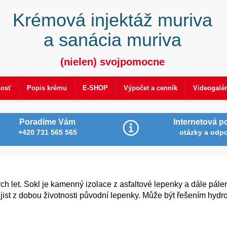
Krémová injektáž muriva
a sanácia muriva
(nielen) svojpomocne
nosť
Popis krému
E-SHOP
Výpočet a cenník
Videogalér
Poradíme Vám
Internetová p
+420 731 565 565
otázky a odp
 let. Sokl je kamenný izolace z asfaltové lepenky a dále pálen
jist z dobou životnosti původní lepenky. Může být řešením hydro