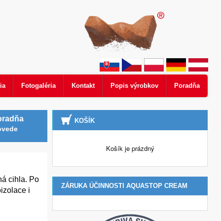
ia
Fotogaléria
Kontakt
Popis výrobkov
Poradňa
oradňa
KOŠÍK
ovede
Košík je prázdný
á cihla. Po
ZÁRUKA ÚČINNOSTI AQUASTOP CREAM
izolace i