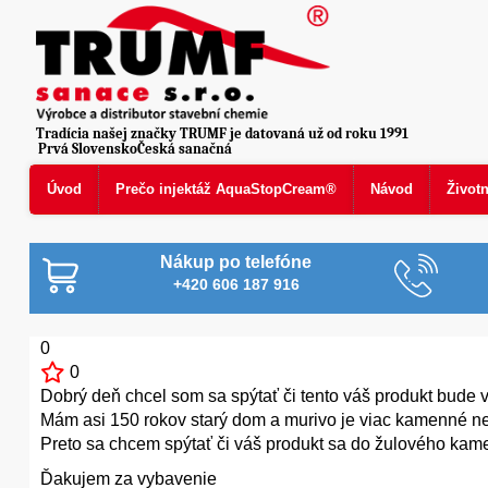
Tradícia našej značky TRUMF je datovaná už od roku 1991
Prvá SlovenskoČeská sanačná
Úvod
Prečo injektáž AquaStopCream®
Návod
Život
Nákup po telefóne
+420 606 187 916
0
0
Dobrý deň chcel som sa spýtať či tento váš produkt bude 
Mám asi 150 rokov starý dom a murivo je viac kamenné než
Preto sa chcem spýtať či váš produkt sa do žulového kameňa
Ďakujem za vybavenie