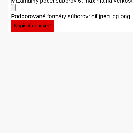
Maximálny počet súborov 6, maximálna veľkos
Podporované formáty súborov: gif jpeg jpg png