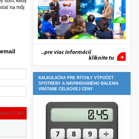
 by som, keby
oslať na môj
email
KALKULAČKA PRE RÝCHLY VÝPOČET
SPOTREBY A NAVRHOVANÉHO BALENIA
VRÁTANE CELKOVEJ CENY
editor (HTML)