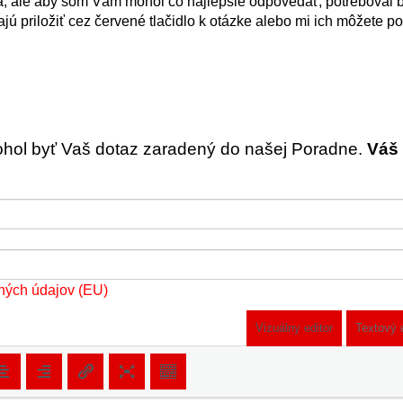
eľná, ale aby som Vám mohol čo najlepšie odpovedať, potreboval
ajú priložiť cez červené tlačidlo k otázke alebo mi ich môžete p
ohol byť Vaš dotaz zaradený do našej Poradne.
Váš 
ných údajov (EU)
Vizuálny editor
Textový 