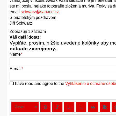
vzlínajúcej vlhkosti. Avšak Vaša situácia nie je neriešit
ste mi poslal nejaké fotografie zloženia muriva. Fotky sa d
email
schwarz@sanace.cz
.
S priateľským pozdravom
Jiří Schwarz
Zobrazuji 1 záznam
Váš další dotaz:
Vyplňte, prosím, nižšie uvedené kolónky aby m
nebude zverejnený.
Name
*
E-mail
*
I have read and agree to the
Vyhlásenie o ochrane osob
Odsek