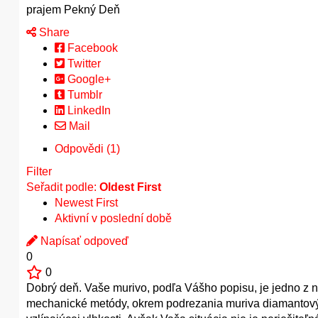
prajem Pekný Deň
Share
Facebook
Twitter
Google+
Tumblr
LinkedIn
Mail
Odpovědi (1)
Filter
Seřadit podle:
Oldest First
Newest First
Aktivní v poslední době
Napísať odpoveď
0
0
Dobrý deň. Vaše murivo, podľa Vášho popisu, je jedno z na
mechanické metódy, okrem podrezania muriva diamantový