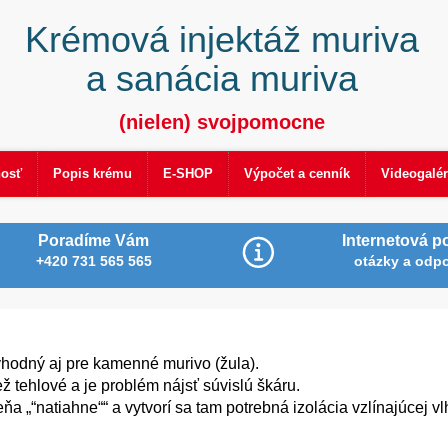
Krémová injektáž muriva
a sanácia muriva
(nielen) svojpomocne
nosť
Popis krému
E-SHOP
Výpočet a cenník
Videogalér
Poradíme Vám
Internetová p
+420 731 565 565
otázky a odp
vhodný aj pre kamenné murivo (žula).
 tehlové a je problém nájsť súvislú škáru.
 „“natiahne““ a vytvorí sa tam potrebná izolácia vzlínajúcej vlh