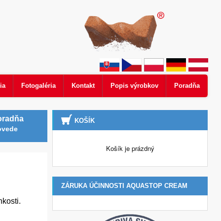
ia
Fotogaléria
Kontakt
Popis výrobkov
Poradňa
oradňa
KOŠÍK
ovede
Košík je prázdný
ZÁRUKA ÚČINNOSTI AQUASTOP CREAM
kosti.