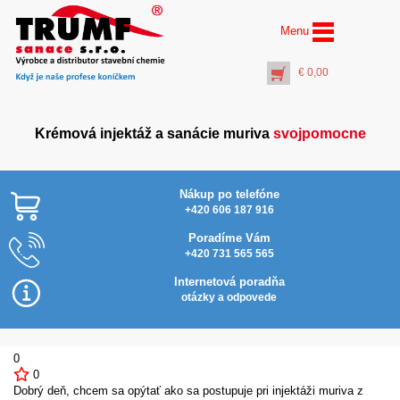
Menu
€
0,00
Krémová injektáž a sanácie muriva
svojpomocne
Nákup po telefóne
+420 606 187 916
Poradíme Vám
+420 731 565 565
(Set) Injektážna pumpa
Cream® –
Na
(5 litrov) s
rov
Internetová poradňa
manometrom a
otázky a odpovede
kompresorom
 KOŠÍKU
€
103,00
+
PŘIDAT DO KOŠÍKU
0
0
Dobrý deň, chcem sa opýtať ako sa postupuje pri injektáži muriva z