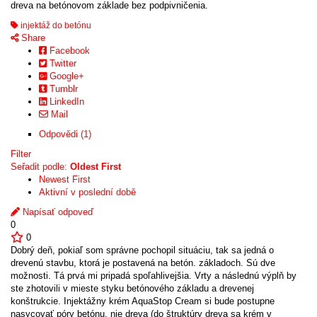
dreva na betónovom základe bez podpivničenia.
injektáž do betónu
Share
Facebook
Twitter
Google+
Tumblr
LinkedIn
Mail
Odpovědi (1)
Filter
Seřadit podle:
Oldest First
Newest First
Aktivní v poslední době
Napísať odpoveď
0
0
Dobrý deň, pokiaľ som správne pochopil situáciu, tak sa jedná o
drevenú stavbu, ktorá je postavená na betón. základoch. Sú dve
možnosti. Tá prvá mi pripadá spoľahlivejšia. Vrty a následnú výplň by
ste zhotovili v mieste styku betónového základu a drevenej
konštrukcie. Injektážny krém AquaStop Cream si bude postupne
nasycovať póry betónu, nie dreva (do štruktúry dreva sa krém v