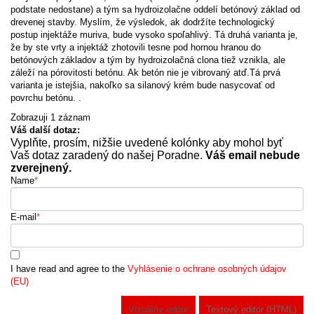
podstate nedostane) a tým sa hydroizolačne oddelí betónový základ od
drevenej stavby. Myslím, že výsledok, ak dodržíte technologický
postup injektáže muriva, bude vysoko spoľahlivý. Tá druhá varianta je,
že by ste vrty a injektáž zhotovili tesne pod hornou hranou do
betónových základov a tým by hydroizolačná clona tiež vznikla, ale
záleží na pórovitosti betónu. Ak betón nie je vibrovaný atď.Tá prvá
varianta je istejšia, nakoľko sa silanový krém bude nasycovať od
povrchu betónu. .
Zobrazuji 1 záznam
Váš další dotaz:
Vyplňte, prosím, nižšie uvedené kolónky aby mohol byť
Vaš dotaz zaradený do našej Poradne.
Váš email nebude
zverejnený.
Name
*
E-mail
*
I have read and agree to the
Vyhlásenie o ochrane osobných údajov
(EU)
Vizuálny editor
Textový editor (HTML)