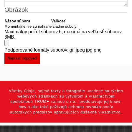
Obrázok
Názov súboru
Veľkosť
Momentálne nie sú nahrané žiadne súbory.
Maximálny počet súborov 6, maximálna veľkosť súborov
3MB.
Podporované formáty súborov: gif jpeg jpg png
Všetky údaje, najmä texty a fotografie uvedené na týchto
webových stránkach sú výtvorom a vlastníctvom
spoločnosti TRUMF sanace s.r.o., predstavujú jej know-
how a ako také požívajú ochranu rovnako podľa
autorských predpisov upravujúcich duševné vlastníctvo.