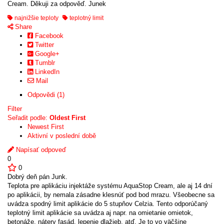
Cream. Děkuji za odpověď. Junek
najnižšie teploty
teplotný limit
Share
Facebook
Twitter
Google+
Tumblr
LinkedIn
Mail
Odpovědi (1)
Filter
Seřadit podle:
Oldest First
Newest First
Aktivní v poslední době
Napísať odpoveď
0
0
Dobrý deň pán Junk.
Teplota pre aplikáciu injektáže systému AquaStop Cream, ale aj 14 dní
po aplikácii, by nemala zásadne klesnúť pod bod mrazu. Všeobecne sa
uvádza spodný limit aplikácie do 5 stupňov Celzia. Tento odporúčaný
teplotný limit aplikácie sa uvádza aj napr. na omietanie omietok,
betonáže, nátery fasád, lepenie dlažieb, atď. Je to vo väčšine