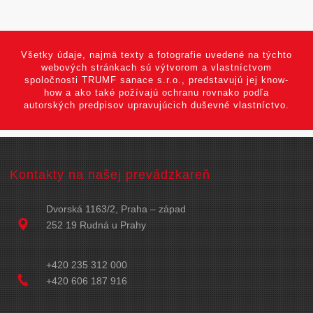
Všetky údaje, najmä texty a fotografie uvedené na týchto
webových stránkach sú výtvorom a vlastníctvom
spoločnosti TRUMF sanace s.r.o., predstavujú jej know-
how a ako také požívajú ochranu rovnako podľa
autorských predpisov upravujúcich duševné vlastníctvo.
Kontakty na našej prevádzkareň
Dvorská 1163/2, Praha – západ
252 19 Rudná u Prahy
+420 235 312 000
+420 606 187 916