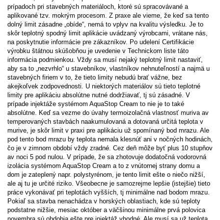
prípadoch pri stavebných materiáloch, ktoré sú spracovávané a
aplikované tzv. mokrým procesom. Z praxe ale vieme, že keď sa tento
dolný limit zásadne „obíde“, nemá to vplyv na kvalitu výsledku. Je to
skôr teplotný spodný limit aplikácie uvádzaný výrobcami, vrátane nás,
na poskytnutie informácie pre zákazníkov. Po udelení Certifikácie
výrobku štátnou skúšobňou je uvedenie v Technickom liste táto
informácia podmienkou. Vždy sa musí nejaký teplotný limit nastaviť,
aby sa to „nezvrhlo“ u stavebníkov, vlastníkov nehnuteľností a najmä u
stavebných firiem v to, že tieto limity nebudú brať vážne, bez
akejkoľvek zodpovednosti. U niektorých materiálov sú tieto teplotné
limity pre aplikáciu absolútne nutné dodržiavať, tj sú zásadné. V
prípade injektáže systémom AquaStop Cream to nie je to také
absolútne. Keď sa vezme do úvahy termoizolačná vlastnosť muriva av
temperovaných stavbách naakumulovaná a dotovaná určitá teplota v
murive, je skôr limit v praxi pre aplikáciu už spomínaný bod mrazu. Ale
pod tento bod mrazu by teplota nemala klesnúť ani v nočných hodinách,
čo je v zimnom období vždy zradné. Cez deň môže byť plus 10 stupňov
av noci 5 pod nulou. V prípade, že sa zhotovuje dodatočná vodorovná
izolácia systémom AquaStop Cream a to z vnútornej strany domu a
dom je zateplený napr. polystyrénom, je tento limit ešte o niečo nižší,
ale aj tu je určité riziko. Všeobecne je samozrejme lepšie (istejšie) tieto
práce vykonávať pri teplotách vyšších, tj minimálne nad bodom mrazu.
Pokiaľ sa stavba nenachádza v horských oblastiach, kde sú teploty
podstatne nižšie, mesiac október a väčšinou minimálne prvá polovica
novembra sú obdobia ešte pre injektáž vhodné. Ale musí sa už teplota