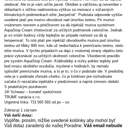
sledovať. Ale to je vám určite jasné. Október a väčšinou aj november v
oblastiach s nižšou nadmorskou výškou sú mesiace v súčasných
klimatických podmienkach ešte „bezpečné“. Podstata odpovede vyššie
uvedené platí pre murivo obvodové nad úrovňou terénu. Pri murive
vnútornom nosnom a priečkovom sa dá injektáž muriva systémom
AquaStop Cream zhotovovať za určitých podmienok celoročne. Jednak
je vo vnútri budovy vždy teplejšie av prípade nutnosti sa dá aj
temperovať. To isté platí pre injektáž obvodového muriva pod úrovňou
terénu od hĺbky 800 mm, kde už nedochádza k premŕzaniu terénu, nieto
ešte muriva. V týchto prípadoch sa dajú z vnútornej strany objektu tieto
práce vykonávať za určitých okolností celoročne. Všeobecné pravidlo
pre systém AquaStop Cream. Krátkodobý a nízky pokles teploty pod
bod mrazu okolitého ovzdušia, myslené v hodinách, by nemalo
spôsobiť premrznutie muriva, a to je to, o čo v podstate ide. V predošlej
vete je v podstate zhrnuté všetko, čo je kritériom pre rozhodnutie
začatia či nezačatia injektáže v predzimnom a najmä zimnom období.
S priateľským pozdravom
Jiří Schwarz – konateľ spoločnosti
TRUMF sanácia s.r.o.
Urgentná linka: 731 565 565 od po – so.
Zobrazuji 1 záznam
Váš další dotaz:
Vyplňte, prosím, nižšie uvedené kolónky aby mohol byť
Vaš dotaz zaradený do našej Poradne.
Váš email nebude