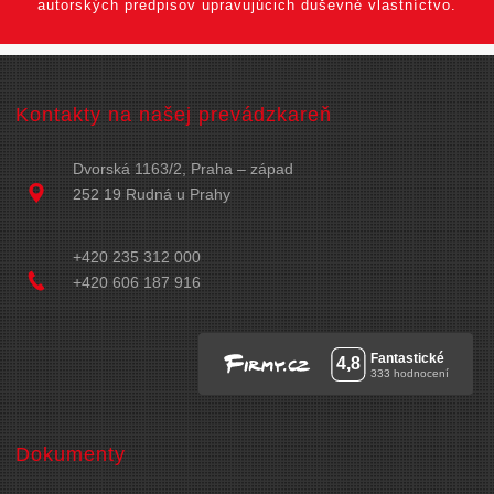
autorských predpisov upravujúcich duševné vlastníctvo.
Kontakty na našej prevádzkareň
Dvorská 1163/2, Praha – západ
252 19 Rudná u Prahy
+420 235 312 000
+420 606 187 916
Dokumenty