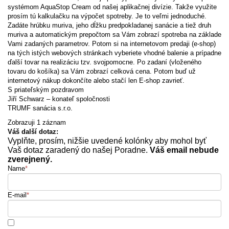
systémom AquaStop Cream od našej aplikačnej divízie. Takže využite
prosím tú kalkulačku na výpočet spotreby. Je to veľmi jednoduché.
Zadáte hrúbku muriva, jeho dĺžku predpokladanej sanácie a tiež druh
muriva a automatickým prepočtom sa Vám zobrazí spotreba na základe
Vami zadaných parametrov. Potom si na internetovom predaji (e-shop)
na tých istých webových stránkach vyberiete vhodné balenie a prípadne
ďalší tovar na realizáciu tzv. svojpomocne. Po zadaní (vloženého
tovaru do košíka) sa Vám zobrazí celková cena. Potom buď už
internetový nákup dokončíte alebo stačí len E-shop zavrieť.
S priateľským pozdravom
Jiří Schwarz – konateľ spoločnosti
TRUMF sanácia s.r.o.
Zobrazuji 1 záznam
Váš další dotaz:
Vyplňte, prosím, nižšie uvedené kolónky aby mohol byť
Vaš dotaz zaradený do našej Poradne.
Váš email nebude
zverejnený.
Name
*
E-mail
*