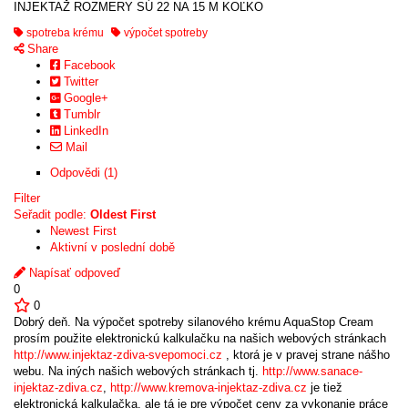
INJEKTAŽ ROZMERY SÚ 22 NA 15 M KOĽKO
spotreba krému
výpočet spotreby
Share
Facebook
Twitter
Google+
Tumblr
LinkedIn
Mail
Odpovědi (1)
Filter
Seřadit podle:
Oldest First
Newest First
Aktivní v poslední době
Napísať odpoveď
0
0
Dobrý deň. Na výpočet spotreby silanového krému AquaStop Cream
prosím použite elektronickú kalkulačku na našich webových stránkach
http://www.injektaz-zdiva-svepomoci.cz
, ktorá je v pravej strane nášho
webu. Na iných našich webových stránkach tj.
http://www.sanace-
injektaz-zdiva.cz
,
http://www.kremova-injektaz-zdiva.cz
je tiež
elektronická kalkulačka, ale tá je pre výpočet ceny za vykonanie práce