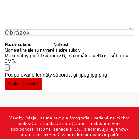
Obrázok
Názov súboru
Veľkosť
Momentálne nie sú nahrané žiadne súbory.
Maximálny počet súborov 6, maximálna veľkosť súborov
3MB.
Podporované formáty súborov: gif jpeg jpg png
Všetky údaje, najmä texty a fotografie uvedené na týchto
webových stránkach sú výtvorom a vlastníctvom
spoločnosti TRUMF sanace s.r.o., predstavujú jej know-
how a ako také požívajú ochranu rovnako podľa