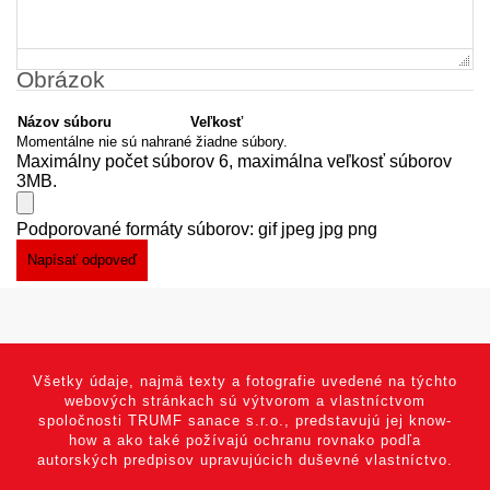
Obrázok
Názov súboru
Veľkosť
Momentálne nie sú nahrané žiadne súbory.
Maximálny počet súborov 6, maximálna veľkosť súborov
3MB.
Podporované formáty súborov: gif jpeg jpg png
Všetky údaje, najmä texty a fotografie uvedené na týchto
webových stránkach sú výtvorom a vlastníctvom
spoločnosti TRUMF sanace s.r.o., predstavujú jej know-
how a ako také požívajú ochranu rovnako podľa
autorských predpisov upravujúcich duševné vlastníctvo.