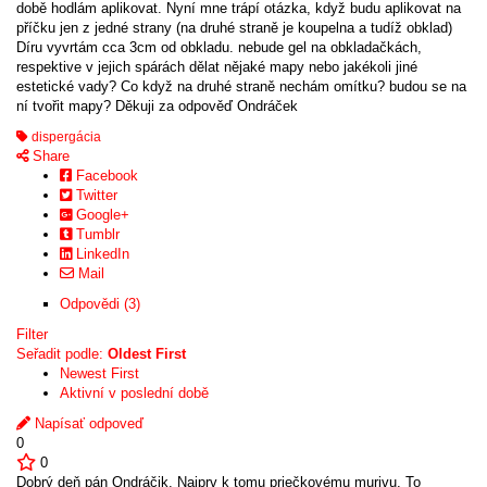
době hodlám aplikovat. Nyní mne trápí otázka, když budu aplikovat na
příčku jen z jedné strany (na druhé straně je koupelna a tudíž obklad)
Díru vyvrtám cca 3cm od obkladu. nebude gel na obkladačkách,
respektive v jejich spárách dělat nějaké mapy nebo jakékoli jiné
estetické vady? Co když na druhé straně nechám omítku? budou se na
ní tvořit mapy? Děkuji za odpověď Ondráček
dispergácia
Share
Facebook
Twitter
Google+
Tumblr
LinkedIn
Mail
Odpovědi (3)
Filter
Seřadit podle:
Oldest First
Newest First
Aktivní v poslední době
Napísať odpoveď
0
0
Dobrý deň pán Ondráčik. Najprv k tomu priečkovému murivu. To