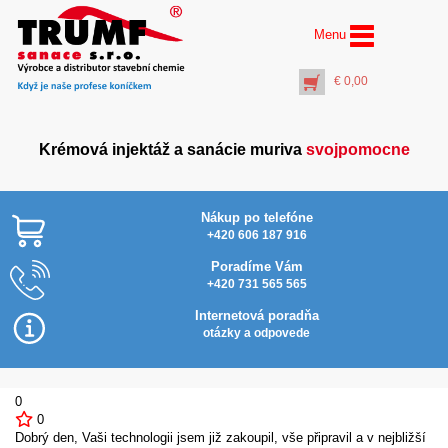
Menu
€
0,00
Krémová injektáž a sanácie muriva
svojpomocne
Nákup po telefóne
+420 606 187 916
Poradíme Vám
+420 731 565 565
Nylonové rukavice
máčané v latexovej
Internetová poradňa
pene, veľ. 10
otázky a odpovede
€
2,10
+
PŘIDAT DO KOŠÍKU
0
0
Dobrý den, Vaši technologii jsem již zakoupil, vše připravil a v nejbližší