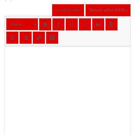
Vizuálny editor
Textový editor (HTML)
Odsek