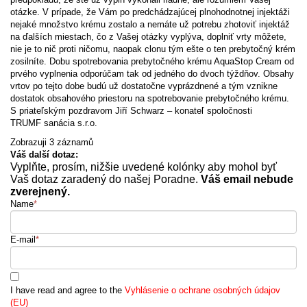
otázke. V prípade, že Vám po predchádzajúcej plnohodnotnej injektáži
nejaké množstvo krému zostalo a nemáte už potrebu zhotoviť injektáž
na ďalších miestach, čo z Vašej otázky vyplýva, doplniť vrty môžete,
nie je to nič proti ničomu, naopak clonu tým ešte o ten prebytočný krém
zosilníte. Dobu spotrebovania prebytočného krému AquaStop Cream od
prvého vyplnenia odporúčam tak od jedného do dvoch týždňov. Obsahy
vrtov po tejto dobe budú už dostatočne vyprázdnené a tým vznikne
dostatok obsahového priestoru na spotrebovanie prebytočného krému.
S priateľským pozdravom Jiří Schwarz – konateľ spoločnosti
TRUMF sanácia s.r.o.
Zobrazuji 3 záznamů
Váš další dotaz:
Vyplňte, prosím, nižšie uvedené kolónky aby mohol byť
Vaš dotaz zaradený do našej Poradne.
Váš email nebude
zverejnený.
Name
*
E-mail
*
I have read and agree to the
Vyhlásenie o ochrane osobných údajov
(EU)