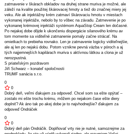
zatmavenie v škárach obkladov na druhej strane muriva je možné, ale
záleží na kvalite použitej škárovacej hmoty a tiež do značnej miery jej
veku. Ale ak injektážny krém zatmaví škárovaciu hmotu v miestach
vykonanej injektáže, nebolo by to vôbec na závadu. Zatmevenie je po
vykonanej krémovej injektáži systémom AquaStop Cream len dočasné.
Po nejakej dobe dôjde k ukončeniu dispergácie silanového krému av
tom momente sa viditeľné zatmanenie pomaly začne strácať. Na
omietkach to prebieha rovnako. Len je zatmavenie logicky viditeľnejšie,
ale aj len po nejakú dobu. Potom vznikne pevná väzba v póroch a aj
tých najjemnejších kapilárach muriva s aktívnou látkou a clona je už
nerozpustná.
S priateľským pozdravom
Jiří Schwarz – konateľ spoločnosti
TRUMF sanácia s.r.o.
0
0
Dobrý deň, veľmi ďakujem za odpoveď. Chcel som sa ešte opýtať –
zostalo mi ešte trochu krému, môžem po nejakom čase ešte diery
doplniť? Ak áno tak po akej dobe je to najvhodnejšie? ďakujem za
odpoveď Ondráček
0
0
Dobrý deň pán Ondráčik. Doplňovať vrty nie je nutné, samozrejme za
predpokladu, že ste už výplň vykonali riadne, ale rozumiem Vašej