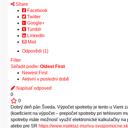
Share
Facebook
Twitter
Google+
Tumblr
LinkedIn
Mail
Odpovědi (1)
Filter
Seřadit podle:
Oldest First
Newest First
Aktivní v poslední době
Napísať odpoveď
0
0
Dobrý deň pán Šveda. Výpočet spotreby je tento u Vami za
(koeficient na výpočet – prepočet spotreby pri tehlovom 
spotreby máte možnosť využiť elektronické kalkulačky na
alebo pre SR
https://www.injektaz-muriva-svojpomocne.sk