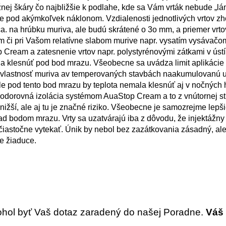
žnej škáry čo najbližšie k podlahe, kde sa Vám vrták nebude „lá
e pod akýmkoľvek náklonom. Vzdialenosti jednotlivých vrtov z
ca. na hrúbku muriva, ale budú skrátené o 3o mm, a priemer vrt
m či pri Vašom relatívne slabom murive napr. vysatím vysávač
ream a zatesnenie vrtov napr. polystyrénovými zátkami v ústí 
emala klesnúť pod bod mrazu. Všeobecne sa uvádza limit aplikácie
 vlastnosť muriva av temperovaných stavbách naakumulovanú ur
Ale pod tento bod mrazu by teplota nemala klesnúť aj v nočných
 vodorovná izolácia systémom AuaStop Cream a to z vnútornej s
 nižší, ale aj tu je značné riziko. Všeobecne je samozrejme lepšie
 nad bodom mrazu. Vrty sa uzatvárajú iba z dôvodu, že injektážn
čiastočne vytekať. Únik by nebol bez zazátkovania zásadný, ale
e žiaduce.
ohol byť Vaš dotaz zaradený do našej Poradne.
Váš 