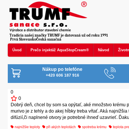
Tradícia našej značky TRUMF je datovaná už od roku 1991
Prvá SlovenskoČeská sanačná
Úvod
Prečo injektáž AquaStopCream®
Návod
Život
Nákup po telefóne
+420 606 187 916
0
0
Dobrý deň, chcel by som sa opýtať, aké množstvo krému 
murivo je z tehly a do akej hĺbky treba vŕtať. Aká najnižši
difúzií,či naplnené otvory je potrebné ihneď uzavrieť. Ď
najnižšie teploty
při akých teplotách
spotreba krému
teplota pre