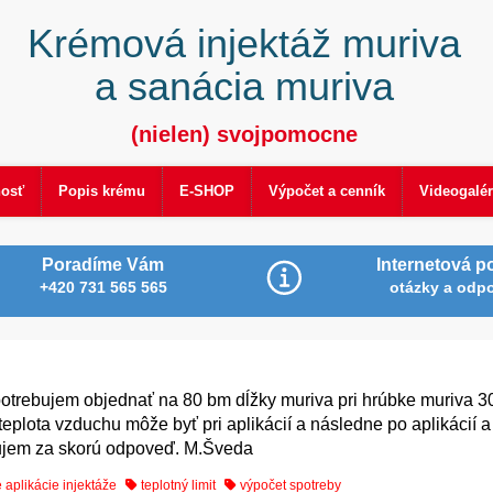
Krémová injektáž muriva
a sanácia muriva
(nielen) svojpomocne
nosť
Popis krému
E-SHOP
Výpočet a cenník
Videogalér
Poradíme Vám
Internetová p
+420 731 565 565
otázky a odp
potrebujem objednať na 80 bm dĺžky muriva pri hrúbke muriva 
a teplota vzduchu môže byť pri aplikácií a následne po aplikácií 
akujem za skorú odpoveď. M.Šveda
 aplikácie injektáže
teplotný limit
výpočet spotreby