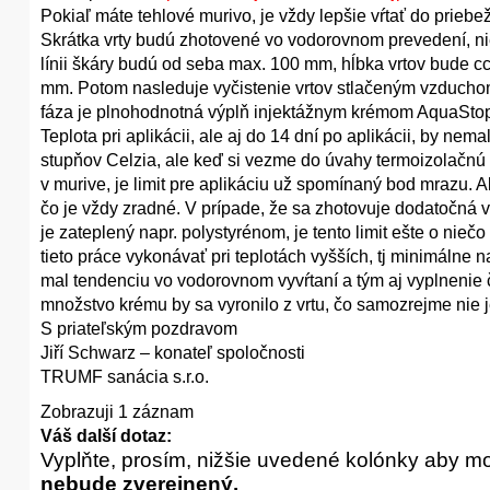
Pokiaľ máte tehlové murivo, je vždy lepšie vŕtať do priebe
Skrátka vrty budú zhotovené vo vodorovnom prevedení, ni
línii škáry budú od seba max. 100 mm, hĺbka vrtov bude c
mm. Potom nasleduje vyčistenie vrtov stlačeným vzducho
fáza je plnohodnotná výplň injektážnym krémom AquaStop C
Teplota pri aplikácii, ale aj do 14 dní po aplikácii, by n
stupňov Celzia, ale keď si vezme do úvahy termoizolačnú
v murive, je limit pre aplikáciu už spomínaný bod mrazu. 
čo je vždy zradné. V prípade, že sa zhotovuje dodatočná
je zateplený napr. polystyrénom, je tento limit ešte o niečo
tieto práce vykonávať pri teplotách vyšších, tj minimálne
mal tendenciu vo vodorovnom vyvŕtaní a tým aj vyplnenie 
množstvo krému by sa vyronilo z vrtu, čo samozrejme nie j
S priateľským pozdravom
Jiří Schwarz – konateľ spoločnosti
TRUMF sanácia s.r.o.
Zobrazuji 1 záznam
Váš další dotaz:
Vyplňte, prosím, nižšie uvedené kolónky aby m
nebude zverejnený.