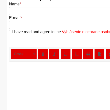
Name
*
E-mail
*
I have read and agree to the
Vyhlásenie o ochrane osob
Odsek