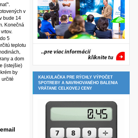
mať“.
hotovených v
ov bude 14
om. Konečná
vrtov.
 do 5
čitú teplotu
 hodinách,
trany a dom
 (istejšie)
y krém by
KALKULAČKA PRE RÝCHLY VÝPOČET
 určité
SPOTREBY A NAVRHOVANÉHO BALENIA
VRÁTANE CELKOVEJ CENY
email