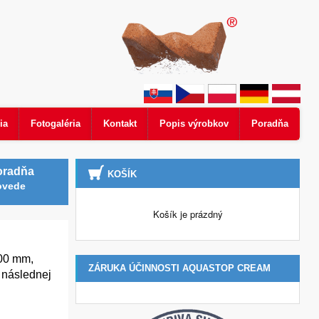
ia
Fotogaléria
Kontakt
Popis výrobkov
Poradňa
oradňa
KOŠÍK
ovede
Košík je prázdný
300 mm,
ZÁRUKA ÚČINNOSTI AQUASTOP CREAM
a následnej