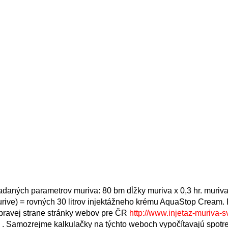
daných parametrov muriva: 80 bm dĺžky muriva x 0,3 hr. muriva
murive) = rovných 30 litrov injektážneho krému AquaStop Cream.
 pravej strane stránky webov pre ČR
http://www.injetaz-muriva-
. Samozrejme kalkulačky na týchto weboch vypočítavajú spotr