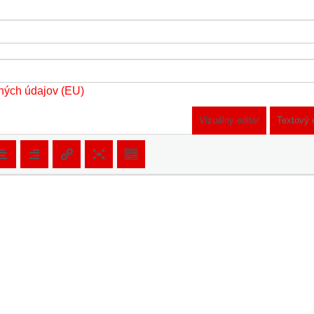
ných údajov (EU)
Vizuálny editor
Textový 