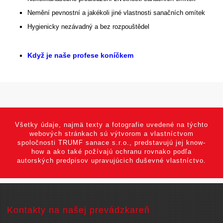
Nemění pevnostní a jakékoli jiné vlastnosti sanačních omítek
Hygienicky nezávadný a bez rozpouštědel
Když je naše profese koníčkem
Všetky údaje, najmä texty a fotografie uvedené na týchto
webových stránkach sú výtvorom a vlastníctvom
spoločnosti TRUMF sanace s.r.o., predstavujú jej know-
how a ako také požívajú ochranu rovnako podľa
autorských predpisov upravujúcich duševné vlastníctvo.
Kontakty na našej prevádzkareň