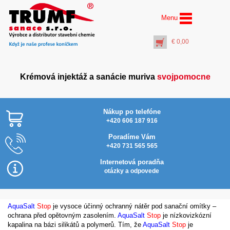
Menu
€
0,00
Krémová injektáž a sanácie muriva
svojpomocne
Nákup po telefóne
+420 606 187 916
Poradíme Vám
+420 731 565 565
AquaStop Cream® –
Najlacnejšie v SR
vedro 30 litrov
Internetová poradňa
€
639,00
otázky a odpovede
+
PŘIDAT DO KOŠÍKU
AquaSalt
Stop
je vysoce účinný ochranný nátěr pod sanační omítky –
ochrana před opětovným zasolením.
AquaSalt
Stop
je nízkovizkózní
kapalina na bázi silikátů a polymerů. Tím, že
AquaSalt
Stop
je