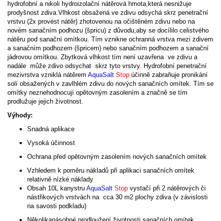
hydrofobní a nikoli hydroizolační nátěrová hmota,která nesnižuje
prodyšnost zdiva.Vlhkost obsažená ve zdivu odsychá skrz penetrační
vrstvu (2x provést nátěr) zhotovenou na očištěném zdivu nebo na
novém sanačním podhozu (špricu) z důvodu,aby se docílilo celistvého
nátěru pod sanační omítkou. Tím vznikne ochranná vrstva mezi zdivem
a sanačním podhozem (špricem) nebo sanačním podhozem a sanační
jádrovou omítkou. Zbytková vlhkost tím není uzavřena ve zdivu a
nadále může zdivo odsychat skrz tyto vrstvy. Hydrofobní penetrační
mezivrstva vzniklá nátěrem
AquaSalt
Stop
účinně zabraňuje pronikání
solí obsažených v zavlhlém zdivu do nových sanačních omítek. Tím se
omítky neznehodnocují opětovným zasolením a značně se tím
prodlužuje jejich životnost.
Výhody:
Snadná aplikace
Vysoká účinnost
Ochrana před opětovným zasolením nových sanačních omítek
Vzhledem k poměru nákladů při aplikaci sanačních omítek
relativně nízké náklady
Obsah 10L kanystru
AquaSalt
Stop
vystačí při 2 nátěrových či
nástřikových vrstvách na cca 30 m2 plochy zdiva (v závislosti
na savosti podkladu)
Několikanásobné prodloužení životnosti sanačních omítek