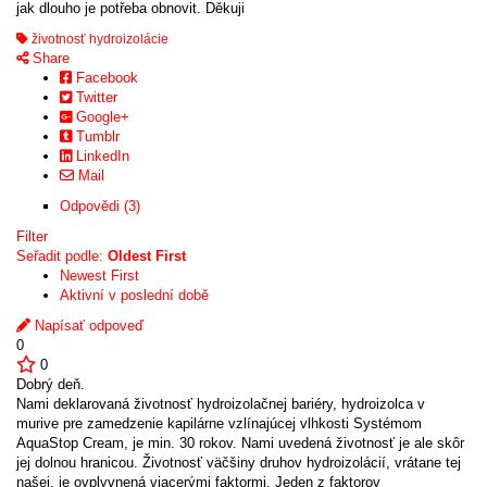
jak dlouho je potřeba obnovit. Děkuji
životnosť hydroizolácie
Share
Facebook
Twitter
Google+
Tumblr
LinkedIn
Mail
Odpovědi (3)
Filter
Seřadit podle:
Oldest First
Newest First
Aktivní v poslední době
Napísať odpoveď
0
0
Dobrý deň.
Nami deklarovaná životnosť hydroizolačnej bariéry, hydroizolca v
murive pre zamedzenie kapilárne vzlínajúcej vlhkosti Systémom
AquaStop Cream, je min. 30 rokov. Nami uvedená životnosť je ale skôr
jej dolnou hranicou. Životnosť väčšiny druhov hydroizolácií, vrátane tej
našej, je ovplyvnená viacerými faktormi. Jeden z faktorov