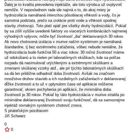
Ďalej je to kvalita prevedenia injektáže, ale toto výrobca už ovplyvniť
nemôže. V neposlednom rade ide najmä o to, do akej miery je
hydroizolácia namáhaná intenzitou pôsobiacej vlhkosti a vody, čo je
samotná podstata, prečo sa izolácie proti vode a vlhkosti spodnej
stavby zhotovujú. Toto platí opäť pre všetky druhy hydroizolácií. Pokiaľ
by sa zišli vyššie uvedené faktory vo viacerých kombináciách najmenej
výhodných vplyvov, môže byť životnosť „iba“ deklarovaných 30 rokov.
Ak novo zhotovená izolácia v murive naším systémom je namáhaná
štandardne, tj bez extrémneho zaťaženia, vôbec nebude nereálne, že
hydroizolácia bude funkčná 50 a viac rokov. 30 ročnú životnosť máme
už odskúšanú a to nielen pri laboratórnych skúškach, kde sa polčas
rozpadu dá nasimulovať urýchlenými a extrémnymi skúškami a
zmenami skúšanej vzorky atď., ale pri týchto laboratórnych skúškach
sa dá len približne odhadnúť doba životnosti. Avšak na značnom
množstve druhov stavieb a ich rozdielnych zaťaženiach v deklarovanej
dĺžke životnosti a to už v uplynulom čase od aplikácie môžeme
garantovať, okrem pochybenia pri aplikácii, že minimálna doba
životnosti je 30 rokov. Pokiaľ by táto hydroizolácia v murive stratila po
minimálne deklarovanej životnosti svoju funkčnosť, dá sa samozrejme
injektáž rovnakým systémom zhotoviť znova.
S priateľským pozdravom
Jiří Schwarz
0
0