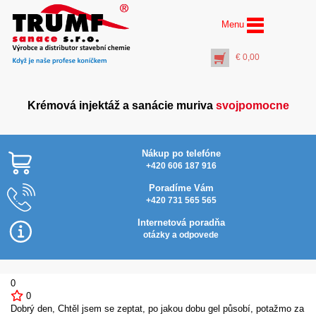
Menu
€
0,00
Krémová injektáž a sanácie muriva
svojpomocne
Nákup po telefóne
+420 606 187 916
Poradíme Vám
+420 731 565 565
Injektážna pumpa (5
litrov) s meraním tlaku a
Internetová poradňa
s možnosťou pripojenia
otázky a odpovede
na kompresor
€
70,00
+
PŘIDAT DO KOŠÍKU
0
0
Dobrý den, Chtěl jsem se zeptat, po jakou dobu gel působí, potažmo za