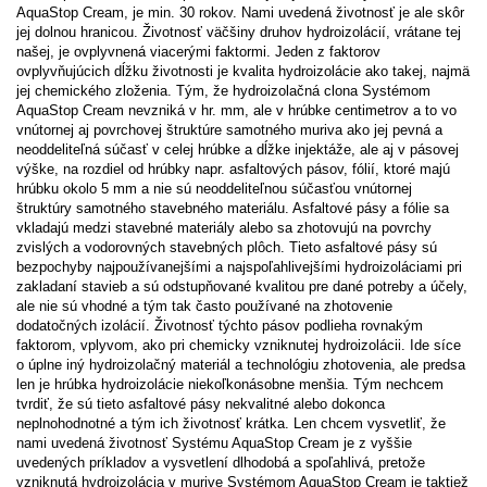
AquaStop Cream, je min. 30 rokov. Nami uvedená životnosť je ale skôr
jej dolnou hranicou. Životnosť väčšiny druhov hydroizolácií, vrátane tej
našej, je ovplyvnená viacerými faktormi. Jeden z faktorov
ovplyvňujúcich dĺžku životnosti je kvalita hydroizolácie ako takej, najmä
jej chemického zloženia. Tým, že hydroizolačná clona Systémom
AquaStop Cream nevzniká v hr. mm, ale v hrúbke centimetrov a to vo
vnútornej aj povrchovej štruktúre samotného muriva ako jej pevná a
neoddeliteľná súčasť v celej hrúbke a dĺžke injektáže, ale aj v pásovej
výške, na rozdiel od hrúbky napr. asfaltových pásov, fólií, ktoré majú
hrúbku okolo 5 mm a nie sú neoddeliteľnou súčasťou vnútornej
štruktúry samotného stavebného materiálu. Asfaltové pásy a fólie sa
vkladajú medzi stavebné materiály alebo sa zhotovujú na povrchy
zvislých a vodorovných stavebných plôch. Tieto asfaltové pásy sú
bezpochyby najpoužívanejšími a najspoľahlivejšími hydroizoláciami pri
zakladaní stavieb a sú odstupňované kvalitou pre dané potreby a účely,
ale nie sú vhodné a tým tak často používané na zhotovenie
dodatočných izolácií. Životnosť týchto pásov podlieha rovnakým
faktorom, vplyvom, ako pri chemicky vzniknutej hydroizolácii. Ide síce
o úplne iný hydroizolačný materiál a technológiu zhotovenia, ale predsa
len je hrúbka hydroizolácie niekoľkonásobne menšia. Tým nechcem
tvrdiť, že sú tieto asfaltové pásy nekvalitné alebo dokonca
neplnohodnotné a tým ich životnosť krátka. Len chcem vysvetliť, že
nami uvedená životnosť Systému AquaStop Cream je z vyššie
uvedených príkladov a vysvetlení dlhodobá a spoľahlivá, pretože
vzniknutá hydroizolácia v murive Systémom AquaStop Cream je taktiež