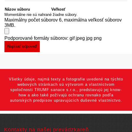
Názov súboru
Veľkosť
Momentálne nie sú nahrané žiadne súbory.
Maximálny počet súborov 6, maximálna veľkosť súborov
3MB.
Podporované formáty súborov: gif jpeg jpg png
Všetky údaje, najmä texty a fotografie uvedené na týchto
webových stránkach sú výtvorom a vlastníctvom
spoločnosti TRUMF sanace s.r.o., predstavujú jej know-
how a ako také požívajú ochranu rovnako podľa
autorských predpisov upravujúcich duševné vlastníctvo.
Kontakty na našej prevádzkareň