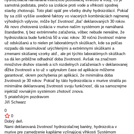
samotná podstata, prečo sa izolácie proti vode a vlhkosti spodnej
stavby zhotovujú. Toto platí opäť pre všetky druhy hydroizolácií. Pokiaľ
by sa zišli vyššie uvedené faktory vo viacerých kombináciách najmenej
výhodných vplyvov, môže byť životnosť „iba“ deklarovaných 30 rokov.
Ak novo zhotovená izolácia v murive naším systémom je namáhaná
štandardne, tj bez extrémneho zaťaženia, vôbec nebude nereálne, že
hydroizolácia bude funkčná 50 a viac rokov. 30 ročnú životnosť máme
už odskúšanú a to nielen pri laboratórnych skúškach, kde sa polčas
rozpadu dá nasimulovať urýchlenými a extrémnymi skúškami a
zmenami skúšanej vzorky atď., ale pri týchto laboratórnych skúškach
sa dá len približne odhadnúť doba životnosti. Avšak na značnom
množstve druhov stavieb a ich rozdielnych zaťaženiach v deklarovanej
dĺžke životnosti a to už v uplynulom čase od aplikácie môžeme
garantovať, okrem pochybenia pri aplikácii, že minimálna doba
životnosti je 30 rokov. Pokiaľ by táto hydroizolácia v murive stratila po
minimálne deklarovanej životnosti svoju funkčnosť, dá sa samozrejme
injektáž rovnakým systémom zhotoviť znova.
S priateľským pozdravom
Jiří Schwarz
0
0
Dobrý deň.
Nami deklarovaná životnosť hydroizolačnej bariéry, hydroizolca v
murive pre zamedzenie kapilárne vzlínajúcej vlhkosti Systémom