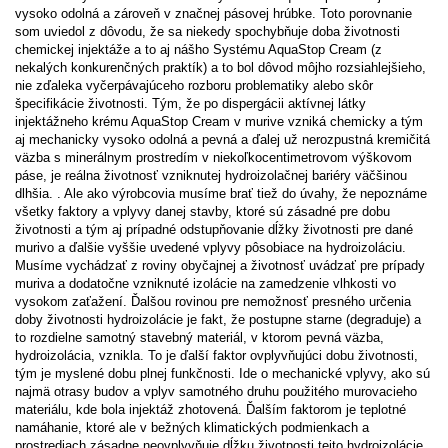
vysoko odolná a zároveň v značnej pásovej hrúbke. Toto porovnanie
som uviedol z dôvodu, že sa niekedy spochybňuje doba životnosti
chemickej injektáže a to aj nášho Systému AquaStop Cream (z
nekalých konkurenčných praktík) a to bol dôvod môjho rozsiahlejšieho,
nie zďaleka vyčerpávajúceho rozboru problematiky alebo skôr
špecifikácie životnosti. Tým, že po dispergácii aktívnej látky
injektážneho krému AquaStop Cream v murive vzniká chemicky a tým
aj mechanicky vysoko odolná a pevná a ďalej už nerozpustná kremičitá
väzba s minerálnym prostredím v niekoľkocentimetrovom výškovom
páse, je reálna životnosť vzniknutej hydroizolačnej bariéry väčšinou
dlhšia. . Ale ako výrobcovia musíme brať tiež do úvahy, že nepoznáme
všetky faktory a vplyvy danej stavby, ktoré sú zásadné pre dobu
životnosti a tým aj prípadné odstupňovanie dĺžky životnosti pre dané
murivo a ďalšie vyššie uvedené vplyvy pôsobiace na hydroizoláciu.
Musíme vychádzať z roviny obyčajnej a životnosť uvádzať pre prípady
muriva a dodatočne vzniknuté izolácie na zamedzenie vlhkosti vo
vysokom zaťažení. Ďalšou rovinou pre nemožnosť presného určenia
doby životnosti hydroizolácie je fakt, že postupne starne (degraduje) a
to rozdielne samotný stavebný materiál, v ktorom pevná väzba,
hydroizolácia, vznikla. To je ďalší faktor ovplyvňujúci dobu životnosti,
tým je myslené dobu plnej funkčnosti. Ide o mechanické vplyvy, ako sú
najmä otrasy budov a vplyv samotného druhu použitého murovacieho
materiálu, kde bola injektáž zhotovená. Ďalším faktorom je teplotné
namáhanie, ktoré ale v bežných klimatických podmienkach a
prostrediach zásadne neovplyvňuje dĺžku životnosti tejto hydroizolácie.