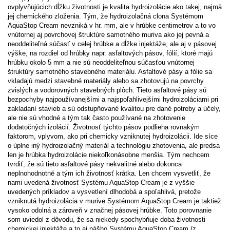
ovplyvňujúcich dĺžku životnosti je kvalita hydroizolácie ako takej, najmä
jej chemického zloženia. Tým, že hydroizolačná clona Systémom
AquaStop Cream nevzniká v hr. mm, ale v hrúbke centimetrov a to vo
vnútornej aj povrchovej štruktúre samotného muriva ako jej pevná a
neoddeliteľná súčasť v celej hrúbke a dĺžke injektáže, ale aj v pásovej
výške, na rozdiel od hrúbky napr. asfaltových pásov, fólií, ktoré majú
hrúbku okolo 5 mm a nie sú neoddeliteľnou súčasťou vnútornej
štruktúry samotného stavebného materiálu. Asfaltové pásy a fólie sa
vkladajú medzi stavebné materiály alebo sa zhotovujú na povrchy
zvislých a vodorovných stavebných plôch. Tieto asfaltové pásy sú
bezpochyby najpoužívanejšími a najspoľahlivejšími hydroizoláciami pri
zakladaní stavieb a sú odstupňované kvalitou pre dané potreby a účely,
ale nie sú vhodné a tým tak často používané na zhotovenie
dodatočných izolácií. Životnosť týchto pásov podlieha rovnakým
faktorom, vplyvom, ako pri chemicky vzniknutej hydroizolácii. Ide síce
o úplne iný hydroizolačný materiál a technológiu zhotovenia, ale predsa
len je hrúbka hydroizolácie niekoľkonásobne menšia. Tým nechcem
tvrdiť, že sú tieto asfaltové pásy nekvalitné alebo dokonca
neplnohodnotné a tým ich životnosť krátka. Len chcem vysvetliť, že
nami uvedená životnosť Systému AquaStop Cream je z vyššie
uvedených príkladov a vysvetlení dlhodobá a spoľahlivá, pretože
vzniknutá hydroizolácia v murive Systémom AquaStop Cream je taktiež
vysoko odolná a zároveň v značnej pásovej hrúbke. Toto porovnanie
som uviedol z dôvodu, že sa niekedy spochybňuje doba životnosti
chemickej injektáže a to aj nášho Systému AquaStop Cream (z