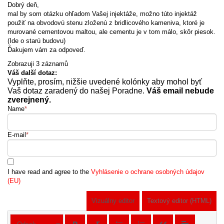
Dobrý deň,
mal by som otázku ohľadom Vašej injektáže, možno túto injektáž
použiť na obvodovú stenu zloženú z bridlicového kameniva, ktoré je
murované cementovou maltou, ale cementu je v tom málo, skôr piesok.
(Ide o starú budovu)
Ďakujem vám za odpoveď.
Zobrazuji 3 záznamů
Váš další dotaz:
Vyplňte, prosím, nižšie uvedené kolónky aby mohol byť
Vaš dotaz zaradený do našej Poradne.
Váš email nebude
zverejnený.
Name
*
E-mail
*
I have read and agree to the
Vyhlásenie o ochrane osobných údajov
(EU)
Vizuálny editor
Textový editor (HTML)