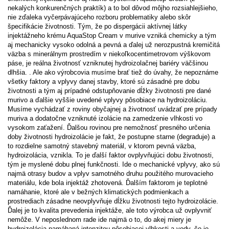
nekalých konkurenčných praktík) a to bol dôvod môjho rozsiahlejšieho,
nie zďaleka vyčerpávajúceho rozboru problematiky alebo skôr
špecifikácie životnosti. Tým, že po dispergácii aktívnej látky
injektážneho krému AquaStop Cream v murive vzniká chemicky a tým
aj mechanicky vysoko odolná a pevná a ďalej už nerozpustná kremičitá
väzba s minerálnym prostredím v niekoľkocentimetrovom výškovom
páse, je reálna životnosť vzniknutej hydroizolačnej bariéry väčšinou
dlhšia. . Ale ako výrobcovia musíme brať tiež do úvahy, že nepoznáme
všetky faktory a vplyvy danej stavby, ktoré sú zásadné pre dobu
životnosti a tým aj prípadné odstupňovanie dĺžky životnosti pre dané
murivo a ďalšie vyššie uvedené vplyvy pôsobiace na hydroizoláciu.
Musíme vychádzať z roviny obyčajnej a životnosť uvádzať pre prípady
muriva a dodatočne vzniknuté izolácie na zamedzenie vlhkosti vo
vysokom zaťažení. Ďalšou rovinou pre nemožnosť presného určenia
doby životnosti hydroizolácie je fakt, že postupne starne (degraduje) a
to rozdielne samotný stavebný materiál, v ktorom pevná väzba,
hydroizolácia, vznikla. To je ďalší faktor ovplyvňujúci dobu životnosti,
tým je myslené dobu plnej funkčnosti. Ide o mechanické vplyvy, ako sú
najmä otrasy budov a vplyv samotného druhu použitého murovacieho
materiálu, kde bola injektáž zhotovená. Ďalším faktorom je teplotné
namáhanie, ktoré ale v bežných klimatických podmienkach a
prostrediach zásadne neovplyvňuje dĺžku životnosti tejto hydroizolácie.
Ďalej je to kvalita prevedenia injektáže, ale toto výrobca už ovplyvniť
nemôže. V neposlednom rade ide najmä o to, do akej miery je
hydroizolácia namáhaná intenzitou pôsobiacej vlhkosti a vody, čo je