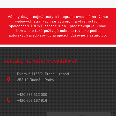
Všetky údaje, najmä texty a fotografie uvedené na týchto
webových stránkach sú výtvorom a vlastníctvom
spoločnosti TRUMF sanace s.r.o., predstavujú jej know-
how a ako také požívajú ochranu rovnako podľa
autorských predpisov upravujúcich duševné vlastníctvo.
Kontakty na našej prevádzkareň
Dvorská 1163/2, Praha – západ
252 19 Rudná u Prahy
+420 235 312 000
+420 606 187 916