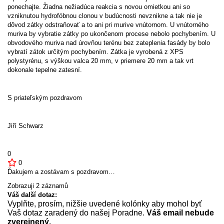
ponechajte. Žiadna nežiadúca reakcia s novou omietkou ani so
vzniknutou hydrofóbnou clonou v budúcnosti nevznikne a tak nie je
dôvod zátky odstraňovať a to ani pri murive vnútornom. U vnútorného
muriva by vybratie zátky po ukončenom procese nebolo pochybením. U
obvodového muriva nad úrovňou terénu bez zateplenia fasády by bolo
vybratí zátok určitým pochybením. Zátka je vyrobená z XPS
polystyrénu, s výškou valca 20 mm, v priemere 20 mm a tak vrt
dokonale tepelne zatesní.
S priateľským pozdravom
Jiří Schwarz
0
0
Ďakujem a zostávam s pozdravom…
Zobrazuji 2 záznamů
Váš další dotaz:
Vyplňte, prosím, nižšie uvedené kolónky aby mohol byť
Vaš dotaz zaradený do našej Poradne.
Váš email nebude
zverejnený.