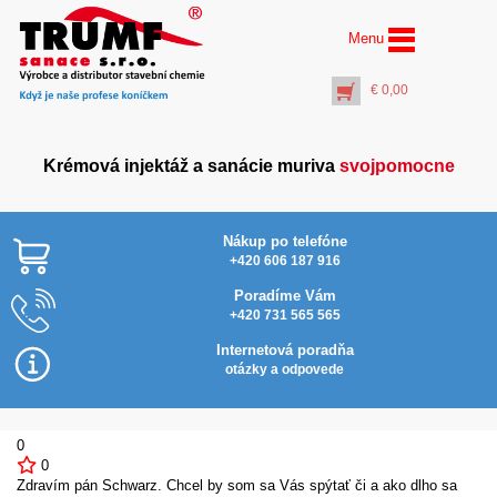
Menu
€
0,00
Krémová injektáž a sanácie muriva
svojpomocne
Nákup po telefóne
+420 606 187 916
Poradíme Vám
+420 731 565 565
Injektážna pumpa (5
Na
litrov) s meraním tlaku a
Internetová poradňa
s možnosťou pripojenia
otázky a odpovede
na kompresor
€
70,00
+
PŘIDAT DO KOŠÍKU
0
0
Zdravím pán Schwarz. Chcel by som sa Vás spýtať či a ako dlho sa