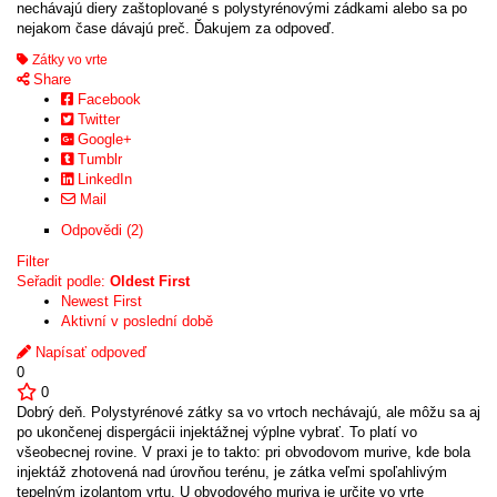
nechávajú diery zaštoplované s polystyrénovými zádkami alebo sa po
nejakom čase dávajú preč. Ďakujem za odpoveď.
Zátky vo vrte
Share
Facebook
Twitter
Google+
Tumblr
LinkedIn
Mail
Odpovědi (2)
Filter
Seřadit podle:
Oldest First
Newest First
Aktivní v poslední době
Napísať odpoveď
0
0
Dobrý deň. Polystyrénové zátky sa vo vrtoch nechávajú, ale môžu sa aj
po ukončenej dispergácii injektážnej výplne vybrať. To platí vo
všeobecnej rovine. V praxi je to takto: pri obvodovom murive, kde bola
injektáž zhotovená nad úrovňou terénu, je zátka veľmi spoľahlivým
tepelným izolantom vrtu. U obvodového muriva je určite vo vrte