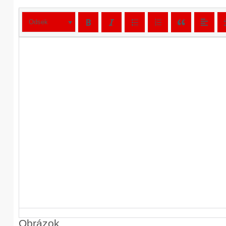
Odsek
Obrázok