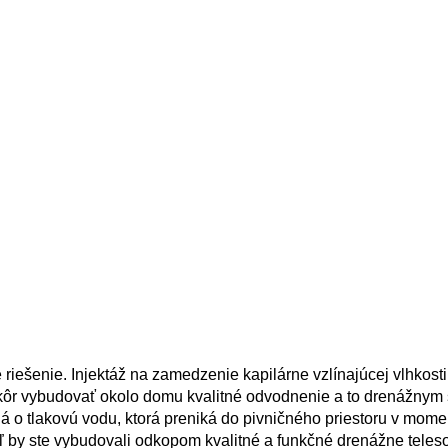
 riešenie. Injektáž na zamedzenie kapilárne vzlínajúcej vlhkosti
skôr vybudovať okolo domu kvalitné odvodnenie a to drenážny
 o tlakovú vodu, ktorá preniká do pivničného priestoru v mome
ľ by ste vybudovali odkopom kvalitné a funkčné drenážne teles