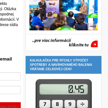
jektu
ý. Otázka
 spodnej
nformácií. V
drese sídla
email
KALKULAČKA PRE RÝCHLY VÝPOČET
SPOTREBY A NAVRHOVANÉHO BALENIA
VRÁTANE CELKOVEJ CENY
editor (HTML)