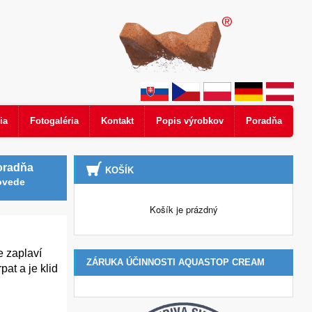
ia
Fotogaléria
Kontakt
Popis výrobkov
Poradňa
oradňa
KOŠÍK
ovede
Košík je prázdný
e zaplaví
ZÁRUKA ÚČINNOSTI AQUASTOP CREAM
at a je klid