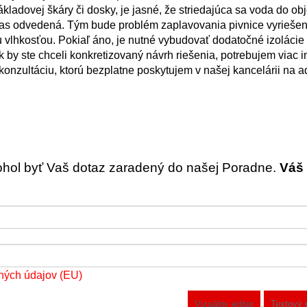
kladovej škáry či dosky, je jasné, že striedajúca sa voda do ob
čas odvedená. Tým bude problém zaplavovania pivnice vyriešen
 vlhkosťou. Pokiaľ áno, je nutné vybudovať dodatočné izolácie
 by ste chceli konkretizovaný návrh riešenia, potrebujem viac i
onzultáciu, ktorú bezplatne poskytujem v našej kancelárii na a
ohol byť Vaš dotaz zaradený do našej Poradne.
Váš 
ných údajov (EU)
Vizuálny editor
Textový 