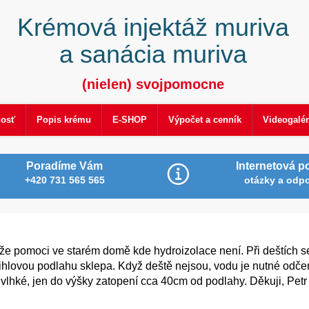
Krémová injektáž muriva
a sanácia muriva
(nielen) svojpomocne
nosť
Popis krému
E-SHOP
Výpočet a cenník
Videogalér
Poradíme Vám
Internetová p
+420 731 565 565
otázky a odp
ůže pomoci ve starém domě kde hydroizolace není. Při deštích s
lovou podlahu sklepa. Když deště nejsou, vodu je nutné odčerp
vlhké, jen do výšky zatopení cca 40cm od podlahy. Děkuji, Petr