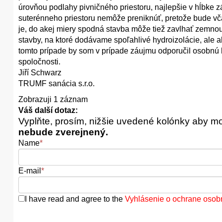
úrovňou podlahy pivničného priestoru, najlepšie v hĺbke zá
suterénneho priestoru nemôže preniknúť, pretože bude v
je, do akej miery spodná stavba môže tiež zavlhať zemnou
stavby, na ktoré dodávame spoľahlivé hydroizolácie, ale ak
tomto prípade by som v prípade záujmu odporučil osobnú k
spoločnosti.
Jiří Schwarz
TRUMF sanácia s.r.o.
Zobrazuji 1 záznam
Váš další dotaz:
Vyplňte, prosím, nižšie uvedené kolónky aby m
nebude zverejnený.
Name
*
E-mail
*
I have read and agree to the
Vyhlásenie o ochrane osob