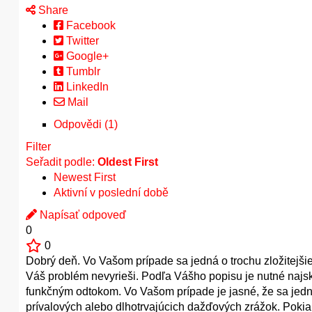
Share
Facebook
Twitter
Google+
Tumblr
LinkedIn
Mail
Odpovědi (1)
Filter
Seřadit podle:
Oldest First
Newest First
Aktivní v poslední době
Napísať odpoveď
0
0
Dobrý deň. Vo Vašom prípade sa jedná o trochu zložitejšie
Váš problém nevyrieši. Podľa Vášho popisu je nutné naj
funkčným odtokom. Vo Vašom prípade je jasné, že sa jedná
prívalových alebo dlhotrvajúcich dažďových zrážok. Pokia