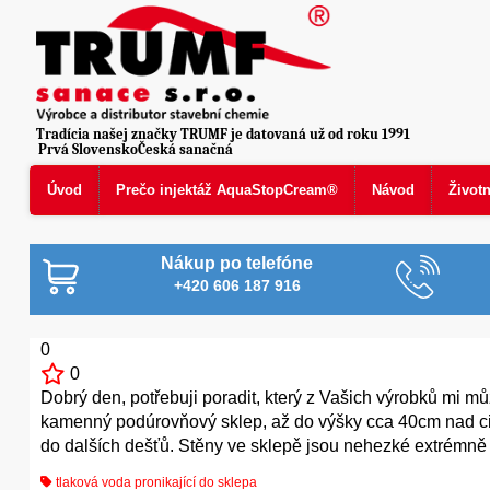
Tradícia našej značky TRUMF je datovaná už od roku 1991
Prvá SlovenskoČeská sanačná
Úvod
Prečo injektáž AquaStopCream®
Návod
Život
Nákup po telefóne
+420 606 187 916
0
0
Dobrý den, potřebuji poradit, který z Vašich výrobků mi m
kamenný podúrovňový sklep, až do výšky cca 40cm nad cih
do dalších dešťů. Stěny ve sklepě jsou nehezké extrémně 
tlaková voda pronikající do sklepa