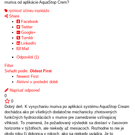
muriva od aplikácie AquaStop Crem?
rýchlosť účinku injektáže
Share
Facebook
Twitter
Google+
Tumblr
LinkedIn
Mail
Odpovědi (1)
Filter
Seřadit podle:
Oldest First
Newest First
Aktivní v poslední době
Napísať odpoveď
0
0
Dobrý deň. K vysychaniu muriva po aplikácii systému AquaStop Cream
dochádza ako pri všetkých dodatočne mechanicky zhotovených
funkčných hydroizoláciách v murive pre zamedzenie vzlínajúcej
vlhkosti. To znamená, že požadovaný výsledok sa dostaví v časovom
horizonte v týždňoch, ale niekedy až mesiacoch. Rozhodne to nie je
okolo roku či dokonca v rokoch, ako sa niekedy uvádza. Je to