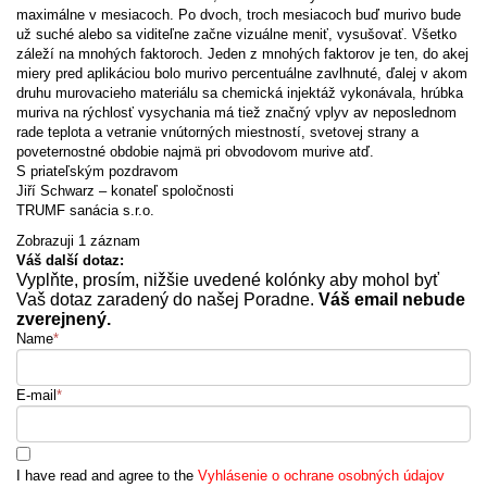
maximálne v mesiacoch. Po dvoch, troch mesiacoch buď murivo bude
už suché alebo sa viditeľne začne vizuálne meniť, vysušovať. Všetko
záleží na mnohých faktoroch. Jeden z mnohých faktorov je ten, do akej
miery pred aplikáciou bolo murivo percentuálne zavlhnuté, ďalej v akom
druhu murovacieho materiálu sa chemická injektáž vykonávala, hrúbka
muriva na rýchlosť vysychania má tiež značný vplyv av neposlednom
rade teplota a vetranie vnútorných miestností, svetovej strany a
poveternostné obdobie najmä pri obvodovom murive atď.
S priateľským pozdravom
Jiří Schwarz – konateľ spoločnosti
TRUMF sanácia s.r.o.
Zobrazuji 1 záznam
Váš další dotaz:
Vyplňte, prosím, nižšie uvedené kolónky aby mohol byť
Vaš dotaz zaradený do našej Poradne.
Váš email nebude
zverejnený.
Name
*
E-mail
*
I have read and agree to the
Vyhlásenie o ochrane osobných údajov