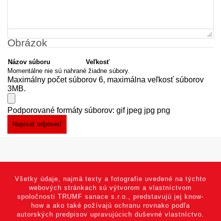
Obrázok
Názov súboru
Veľkosť
Momentálne nie sú nahrané žiadne súbory.
Maximálny počet súborov 6, maximálna veľkosť súborov
3MB.
Podporované formáty súborov: gif jpeg jpg png
Všetky údaje, najmä texty a fotografie uvedené na týchto
webových stránkach sú výtvorom a vlastníctvom
spoločnosti TRUMF sanace s.r.o., predstavujú jej know-
how a ako také požívajú ochranu rovnako podľa
autorských predpisov upravujúcich duševné vlastníctvo.