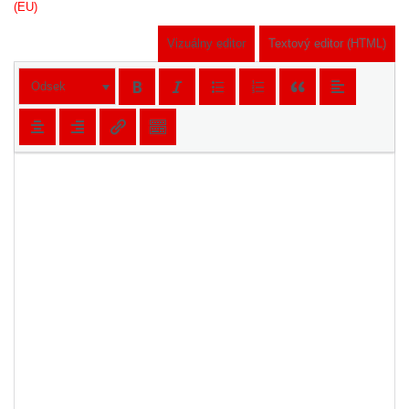
(EU)
Vizuálny editor
Textový editor (HTML)
Odsek