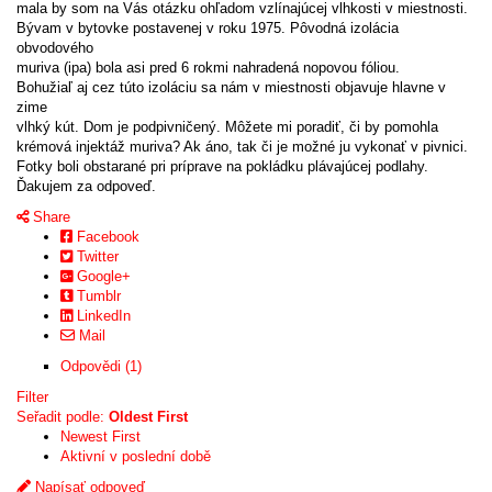
mala by som na Vás otázku ohľadom vzlínajúcej vlhkosti v miestnosti.
Bývam v bytovke postavenej v roku 1975. Pôvodná izolácia
obvodového
muriva (ipa) bola asi pred 6 rokmi nahradená nopovou fóliou.
Bohužiaľ aj cez túto izoláciu sa nám v miestnosti objavuje hlavne v
zime
vlhký kút. Dom je podpivničený. Môžete mi poradiť, či by pomohla
krémová injektáž muriva? Ak áno, tak či je možné ju vykonať v pivnici.
Fotky boli obstarané pri príprave na pokládku plávajúcej podlahy.
Ďakujem za odpoveď.
Share
Facebook
Twitter
Google+
Tumblr
LinkedIn
Mail
Odpovědi (1)
Filter
Seřadit podle:
Oldest First
Newest First
Aktivní v poslední době
Napísať odpoveď