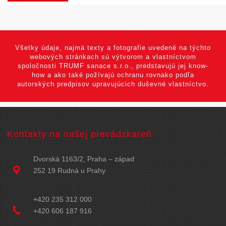
Všetky údaje, najmä texty a fotografie uvedené na týchto
webových stránkach sú výtvorom a vlastníctvom
spoločnosti TRUMF sanace s.r.o., predstavujú jej know-
how a ako také požívajú ochranu rovnako podľa
autorských predpisov upravujúcich duševné vlastníctvo.
Kontakty na našej prevádzkareň
Dvorská 1163/2, Praha – západ
252 19 Rudná u Prahy
+420 235 312 000
+420 606 187 916