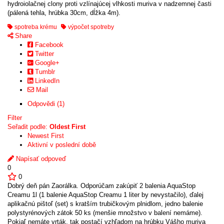
hydroiolačnej clony proti vzlínajúcej vlhkosti muriva v nadzemnej časti
(pálená tehla, hrúbka 30cm, dĺžka 4m).
spotreba krému
výpočet spotreby
Share
Facebook
Twitter
Google+
Tumblr
LinkedIn
Mail
Odpovědi (1)
Filter
Seřadit podle:
Oldest First
Newest First
Aktivní v poslední době
Napísať odpoveď
0
0
Dobrý deň pán Zaorálka. Odporúčam zakúpiť 2 balenia AquaStop
Creamu 1l (1 balenie AquaStop Creamu 1 liter by nevystačilo), ďalej
aplikačnú pištoľ (set) s kratším trubičkovým plnidlom, jedno balenie
polystyrénových zátok 50 ks (menšie množstvo v balení nemáme).
Pokiaľ nemáte vrták, tak postačí vzhľadom na hrúbku Vášho muriva