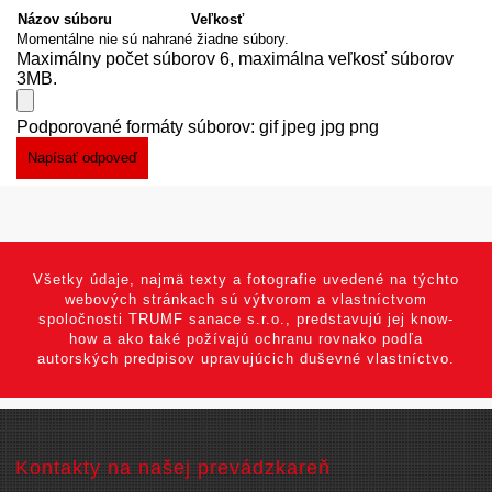
Názov súboru
Veľkosť
Momentálne nie sú nahrané žiadne súbory.
Maximálny počet súborov 6, maximálna veľkosť súborov
3MB.
Podporované formáty súborov: gif jpeg jpg png
Všetky údaje, najmä texty a fotografie uvedené na týchto
webových stránkach sú výtvorom a vlastníctvom
spoločnosti TRUMF sanace s.r.o., predstavujú jej know-
how a ako také požívajú ochranu rovnako podľa
autorských predpisov upravujúcich duševné vlastníctvo.
Kontakty na našej prevádzkareň