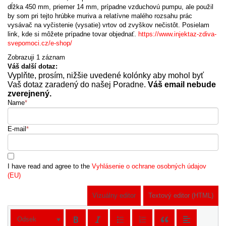
dĺžka 450 mm, priemer 14 mm, prípadne vzduchovú pumpu, ale použil
by som pri tejto hrúbke muriva a relatívne malého rozsahu prác
vysávač na vyčistenie (vysatie) vrtov od zvyškov nečistôt. Posielam
link, kde si môžete prípadne tovar objednať.
https://www.injektaz-zdiva-
svepomoci.cz/e-shop/
Zobrazuji 1 záznam
Váš další dotaz:
Vyplňte, prosím, nižšie uvedené kolónky aby mohol byť
Vaš dotaz zaradený do našej Poradne.
Váš email nebude
zverejnený.
Name
*
E-mail
*
I have read and agree to the
Vyhlásenie o ochrane osobných údajov
(EU)
Vizuálny editor
Textový editor (HTML)
Odsek