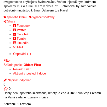
svojpomocne chýbajúcu hydroizoláciu Vaším injektážnym krémom
spoločný múr o šírke 30 cm v dĺžke 7m. Potreboval by som vedieť
potrebné množstvo krému. Ďakujem Eis Pavel
spotreba krému
výpočet spotreby
Share
Facebook
Twitter
Google+
Tumblr
LinkedIn
Mail
Odpovědi (1)
Filter
Seřadit podle:
Oldest First
Newest First
Aktivní v poslední době
Napísať odpoveď
0
0
Dobrý deň, spotreba injektážnej hmoty je cca 3 litre AquaStop Creamu
na Vami zadané rozmery muriva
Zobrazuji 1 záznam