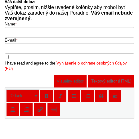
Váš další dotaz:
Vyplňte, prosím, nižšie uvedené kolónky aby mohol byť
Vaš dotaz zaradený do našej Poradne.
Váš email nebude
zverejnený.
Name
*
E-mail
*
I have read and agree to the
Vyhlásenie o ochrane osobných údajov
(EU)
Vizuálny editor
Textový editor (HTML)
Odsek