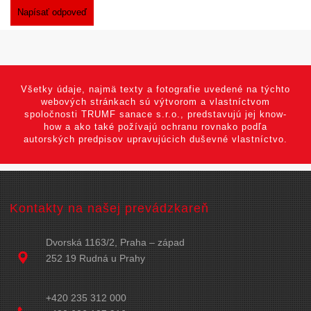
Všetky údaje, najmä texty a fotografie uvedené na týchto
webových stránkach sú výtvorom a vlastníctvom
spoločnosti TRUMF sanace s.r.o., predstavujú jej know-
how a ako také požívajú ochranu rovnako podľa
autorských predpisov upravujúcich duševné vlastníctvo.
Kontakty na našej prevádzkareň
Dvorská 1163/2, Praha – západ
252 19 Rudná u Prahy
+420 235 312 000