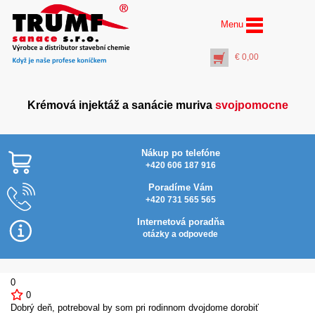
Menu
€
0,00
Krémová injektáž a sanácie muriva
svojpomocne
Nákup po telefóne
+420 606 187 916
Poradíme Vám
+420 731 565 565
PROFI Prostrekovač
vrtov+rúrka 100 cm (k
Internetová poradňa
aplikácii Inject
otázky a odpovede
Activator)
€
20,00
+
PŘIDAT DO KOŠÍKU
0
0
Dobrý deň, potreboval by som pri rodinnom dvojdome dorobiť