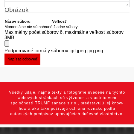
Obrázok
Názov súboru
Veľkosť
Momentálne nie sú nahrané žiadne súbory.
Maximálny počet súborov 6, maximálna veľkosť súborov
3MB.
Podporované formáty súborov: gif jpeg jpg png
Všetky údaje, najmä texty a fotografie uvedené na týchto
webových stránkach sú výtvorom a vlastníctvom
spoločnosti TRUMF sanace s.r.o., predstavujú jej know-
how a ako také požívajú ochranu rovnako podľa
autorských predpisov upravujúcich duševné vlastníctvo.