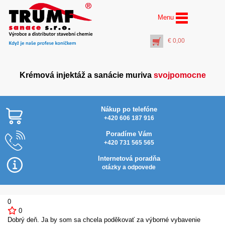
Menu
€
0,00
Krémová injektáž a sanácie muriva
svojpomocne
Nákup po telefóne
+420 606 187 916
Poradíme Vám
+420 731 565 565
AquaStop Cream®
Najlacnejšie v SR
Inject Activator (5 l)
Internetová poradňa
€
33,00
otázky a odpovede
+
PŘIDAT DO KOŠÍKU
0
0
Dobrý deň. Ja by som sa chcela poděkovať za výborné vybavenie