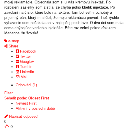
mojej reklamácie. Objednala som si u Vás krémovú injektáž. Po
rozbalení zásielky som zistila, že chýba jedno kbelík injektáže. Po
zavolaní na číslo, ktoré bolo na faktúre. Tam bol veľmi ochotný a
príjemný pán, ktorý mi slúbil, že moju reklamáciu preverí. Tiež rýchle
vybavenie som nečakala ani v najlepšej predstave. O dva dni som mala
doma chýbajúce vedierko injektáže. Ešte raz veľmi pekne ďakujem…
Marianna Hrušovská
e-shop
Share
Facebook
Twitter
Google+
Tumblr
LinkedIn
Mail
Odpovědi (1)
Filter
Seřadit podle:
Oldest First
Newest First
Aktivní v poslední době
Napísať odpoveď
0
0