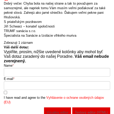
Dobrý večer. Chyba bola na našej strane a tak to považujem za
samozrejmé, ale napriek tomu Vám musím veľmi poďakovať za také
pekné slová. Zahrejú ako jarné slniečko. Ďakujem veľmi pekne pani
Hrušovská.
S priateľským pozdravom
Jiří Schwarz – konateľ spoločnosti
TRUMF sanácia s.r.o.
Špecialista na Sanácie a Izolácie vlhkého muriva
Zobrazuji 1 záznam
Váš další dotaz:
Vyplňte, prosím, nižšie uvedené kolónky aby mohol byť
Vaš dotaz zaradený do našej Poradne.
Váš email nebude
zverejnený.
Name
*
E-mail
*
I have read and agree to the
Vyhlásenie o ochrane osobných údajov
(EU)
Vizuálny editor
Textový editor (HTML)