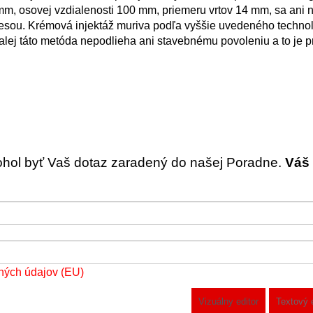
 mm, osovej vzdialenosti 100 mm, priemeru vrtov 14 mm, sa ani 
zmesou. Krémová injektáž muriva podľa vyššie uvedeného techno
alej táto metóda nepodlieha ani stavebnému povoleniu a to je p
ohol byť Vaš dotaz zaradený do našej Poradne.
Váš 
ných údajov (EU)
Vizuálny editor
Textový 