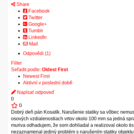
Share
Facebook
Twitter
Google+
Tumblr
LinkedIn
Mail
Odpovědi (1)
Filter
Seřadit podle:
Oldest First
Newest First
Aktivní v poslední době
Napísať odpoveď
0
0
Dobrý deň pán Kosatík. Narušenie statiky sa vôbec nemus
osových vzdialenostiach vrtov okolo 100 mm sa jedná sprá
muriva odhadujem, že som dohliadal a realizoval okolo tis
nezaznamenal jediný problém s narušením statiky objektu.