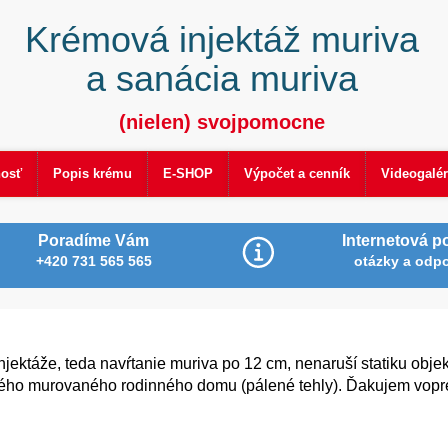
Krémová injektáž muriva
a sanácia muriva
(nielen) svojpomocne
nosť
Popis krému
E-SHOP
Výpočet a cenník
Videogalér
Poradíme Vám
Internetová p
+420 731 565 565
otázky a odp
jektáže, teda navŕtanie muriva po 12 cm, nenaruší statiku objek
ého murovaného rodinného domu (pálené tehly). Ďakujem vopr