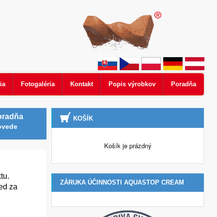
ia
Fotogaléria
Kontakt
Popis výrobkov
Poradňa
oradňa
KOŠÍK
ovede
Košík je prázdný
tu.
ZÁRUKA ÚČINNOSTI AQUASTOP CREAM
ed za