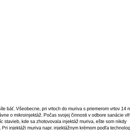
íte báť. Všeobecne, pri vrtoch do muriva s priemerom vrtov 14
vne o mikroinjektáž. Počas svojej činnosti v odbore sanácie v
íc stavieb, kde sa zhotovovala injektáž muriva, ešte som nikdy
 Pri injektáži muriva napr. injektážnym krémom podľa technolo