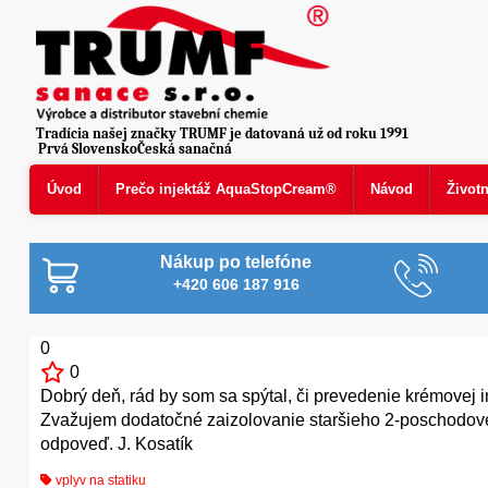
Tradícia našej značky TRUMF je datovaná už od roku 1991
Prvá SlovenskoČeská sanačná
Úvod
Prečo injektáž AquaStopCream®
Návod
Život
Nákup po telefóne
+420 606 187 916
0
0
Dobrý deň, rád by som sa spýtal, či prevedenie krémovej in
Zvažujem dodatočné zaizolovanie staršieho 2-poschodov
odpoveď. J. Kosatík
vplyv na statiku