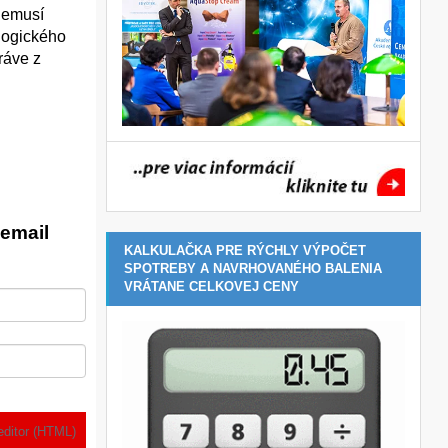
nemusí
logického
ráve z
email
KALKULAČKA PRE RÝCHLY VÝPOČET
SPOTREBY A NAVRHOVANÉHO BALENIA
VRÁTANE CELKOVEJ CENY
editor (HTML)