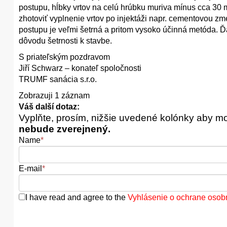
postupu, hĺbky vrtov na celú hrúbku muriva mínus cca 30
zhotoviť vyplnenie vrtov po injektáži napr. cementovou 
postupu je veľmi šetrná a pritom vysoko účinná metóda. Ď
dôvodu šetrnosti k stavbe.
S priateľským pozdravom
Jiří Schwarz – konateľ spoločnosti
TRUMF sanácia s.r.o.
Zobrazuji 1 záznam
Váš další dotaz:
Vyplňte, prosím, nižšie uvedené kolónky aby m
nebude zverejnený.
Name
*
E-mail
*
I have read and agree to the
Vyhlásenie o ochrane osob