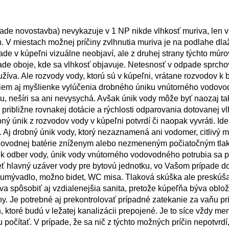
pade novostavba) nevykazuje v 1 NP nikde vlhkosť muriva, len 
h. V miestach možnej príčiny zvlhnutia muriva je na podlahe dla
e v kúpeľni vizuálne neobjaví, ale z druhej strany týchto múro
de oboje, kde sa vlhkosť objavuje. Netesnosť v odpade sprch
žíva. Ale rozvody vody, ktorú sú v kúpeľni, vrátane rozvodov k b
iem aj myšlienke vylúčenia drobného úniku vnútorného vodovo
u, nešíri sa ani nevysychá. Avšak únik vody môže byť naozaj ta
 približne rovnakej dotácie a rýchlosti odparovania dotovanej v
ý únik z rozvodov vody v kúpeľni potvrdí či naopak vyvráti. Ide
Aj drobný únik vody, ktorý nezaznamená ani vodomer, citlivý 
odovodnej batérie zníženym alebo nezmeneným počiatočným tla
k odber vody, únik vody vnútorného vodovodného potrubia sa p
ieť hlavný uzáver vody pre bytovú jednotku, vo Vašom prípade 
ňa, umývadlo, možno bidet, WC misa. Tlaková skúška ale preskúš
va spôsobiť aj vzdialenejšia sanita, pretože kúpeľňa býva oblo
y. Je potrebné aj prekontrolovať prípadné zatekanie za vaňu pr
 ktoré budú v ležatej kanalizácii prepojené. Je to síce vždy me
 počítať. V prípade, že sa nič z týchto možných príčin nepotvrdí