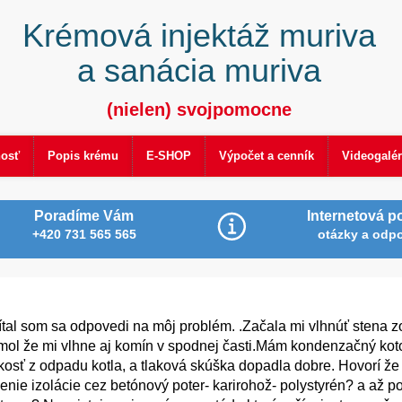
Krémová injektáž muriva
a sanácia muriva
(nielen) svojpomocne
nosť
Popis krému
E-SHOP
Výpočet a cenník
Videogalér
Poradíme Vám
Internetová p
+420 731 565 565
otázky a odp
tal som sa odpovedi na môj problém. .Začala mi vlhnúť stena z
mol že mi vlhne aj komín v spodnej časti.Mám kondenzačný kotol
lhkosť z odpadu kotla, a tlaková skúška dopadla dobre. Hovorí ž
nie izolácie cez betónový poter- karirohož- polystyrén? a až p