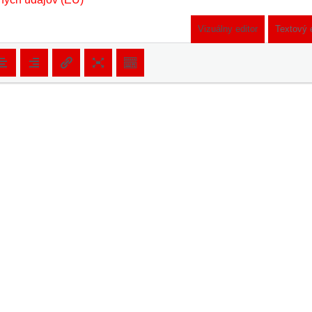
Vizuálny editor
Textový 