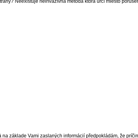
 strany? Neexistuje neinvazívna metóda ktorá určí miesto poruše
na základe Vami zaslaných informácií předpokládám, že príčin