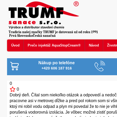
Tradícia našej značky TRUMF je datovaná už od roku 1991
Prvá SlovenskoČeská sanačná
Úvod
Prečo injektáž AquaStopCream®
Návod
Život
Nákup po telefóne
+420 606 187 916
0
0
Dobrý deň. Čítal som niekoľko otázok a odpovedí a nedočí
pracovne asi v metrovej dĺžke a pred pol rokom som si vši
ktoý mi robil vodu odpad a plyn mi povedal že to nie je v
porušená vodorovná izolácia. Je vôbec možné zistiť poruše