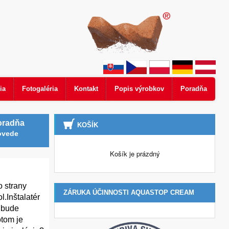
ia
Fotogaléria
Kontakt
Popis výrobkov
Poradňa
oradňa
KOŠÍK
ovede
Košík je prázdný
o strany
ZÁRUKA ÚČINNOSTI AQUASTOP CREAM
.Inštalatér
e bude
otom je