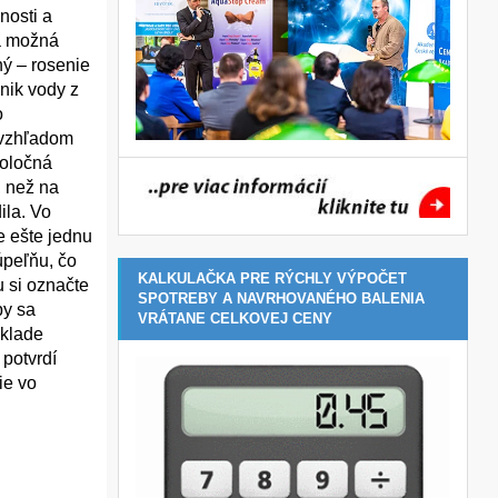
nosti a
na možná
ný – rosenie
Únik vody z
o
 vzhľadom
poločná
, než na
ila. Vo
e ešte jednu
úpeľňu, čo
KALKULAČKA PRE RÝCHLY VÝPOČET
u si označte
SPOTREBY A NAVRHOVANÉHO BALENIA
by sa
VRÁTANE CELKOVEJ CENY
áklade
potvrdí
ie vo