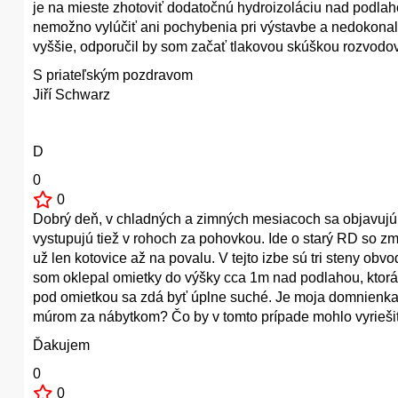
je na mieste zhotoviť dodatočnú hydroizoláciu nad podla
nemožno vylúčiť ani pochybenia pri výstavbe a nedokonal
vyššie, odporučil by som začať tlakovou skúškou rozvodov
S priateľským pozdravom
Jiří Schwarz
D
0
0
Dobrý deň, v chladných a zimných mesiacoch sa objavujú 
vystupujú tiež v rohoch za pohovkou. Ide o starý RD so z
už len kotovice až na povalu. V tejto izbe sú tri steny obvo
som oklepal omietky do výšky cca 1m nad podlahou, ktor
pod omietkou sa zdá byť úplne suché. Je moja domnienka
múrom za nábytkom? Čo by v tomto prípade mohlo vyrieši
Ďakujem
0
0