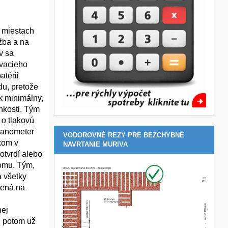
v miestach
žba a na
v sa
ovacieho
atérii
du, pretože
k minimálny,
lhkosti. Tým
 o tlakovú
manometer
VODOROVNÉ REZY PRE BEZCHYBNÉ
kom v
NAVRTANIE MURIVA
otvrdí alebo
domu. Tým,
a všetky
žená na
i
nej
, potom už