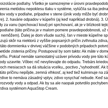
oizolácie podlahy. Všetko je samozrejme v úrovni pravdepodob
kúrenia metódou nepoklesu tlaku v systéme, vylúčila sa iba jed
odov vody v podlahe, prípadne v stene (únik vody môže byť drob
re). 2. havárie odpadov v kúpeľni (aj keď napríklad drobná). 3. 
za vanu (sprchovací kout) pri sprchovaní, ak je v blízkosti tejt
v podlahe (táto príčina je v malom pomere pravdepodobnosti, už
iť nemôžem). Ďalej je dom všude suchý, ľan v mieste kúpeľne s
ujú skôr na niektorú z vyššie popsaných príčin zvlhnutia zdiva
 táto domnienka v drvivej väčšine v podobných prípadoch potvrd
tóde zistenia príčiny. Postupoval by som takto: Ak máte v dom
ľňu. Pokiaľ nemáte samostatný uzáver prívodu vody pre túto k
ody uzavrite. Vôbec nič nevylievajte do odpadu. Trebárs kriedo
ch mesiacoch sa dá situácia vcelku,, poctivo „“vyhodnotiť. Ak 
túto príčinu nepôjde, zemná vlhkosť, aj keď tiež kulminuje na z
zdive to nemáva zásadný vplyv, zdivo vysychať nebude. Keď sa 
 rozvody vody a odpad. Ak by sa ale naopak potvrdilo pochyben
áž zdiva systémom AquaStop Cream.