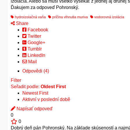
izolácia. Alebo sa musí všetko vysekať z jednej aj druhej
Ďakujem za odpoveď Pohronský.
hydroizolačná vaňa
príčina vlhnutia muriva
vodorovná izolácia
Share
Facebook
Twitter
Google+
Tumblr
LinkedIn
Mail
Odpovědi (4)
Filter
Seřadit podle:
Oldest First
Newest First
Aktivní v poslední době
Napísať odpoveď
0
0
Dobrý deň pán Pohronský. Na základe skúseností a najmä 