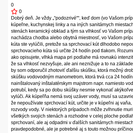
0
0
Dobrý deň. Je vždy „“podozrivé““, keď dom (vo Vašom prí
kúpeľne, kuchynskej linky a na iných sanitárnych miestac
stenách keramický obklad a tým sa vlhkosť vo Vašom prípad
nachádza chodba alebo obytná miestnosť, vo Vašom prípa
kúta ste vylúčili, pretože sa sprchovací kút dlhodobo nepou
sprchovacieho kúta sú určite 24 hodín pod tlakom. Rozum
ako opisujete, vlhká mapa pri podlahe má rovnakú intenzit
že sa vlhkosť nezvyšuje, ale ani neznižuje a to na základe
by som odporučil zhotoviť ďalšiu skúšku, ktorá možný drobn
skúšku vodovodným manometrom, ktorá trvá cca 24 hodín. 
nainštalovaný inštalatérskym majstrom napr. namiesto v
potrubí, kedy sa po dobu skúšky nesmie vykonať akýkoľve
vylúči. Ak kúpeľňa nemá svoj uzáver vody, musí sa uzavr
že nepoužívate sprchovací kút, určite je v kúpeľni aj va
rozvody vody. V niektorých prípadoch môže zvlhnutie muri
všetkých svojich stenách a rozhodne v celej ploche podlah
sprchovaní, ale aj odpadmi v ďalších sanitárnych miestach,
pravdepodobné, ale je potrebné aj s touto možnou príčinou