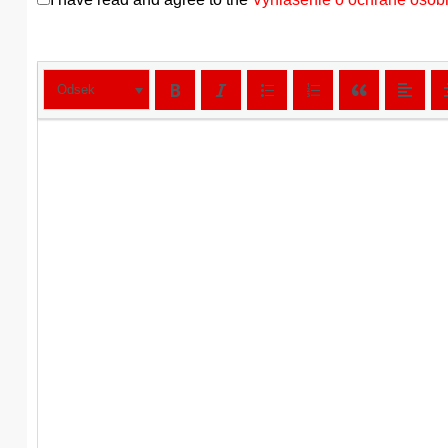
Odsek