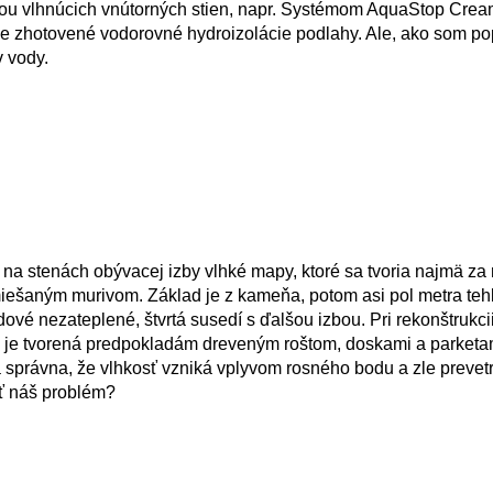
hou vlhnúcich vnútorných stien, napr. Systémom AquaStop Crea
e zhotovené vodorovné hydroizolácie podlahy. Ale, ako som po
 vody.
na stenách obývacej izby vlhké mapy, ktoré sa tvoria najmä za
miešaným murivom. Základ je z kameňa, potom asi pol metra teh
dové nezateplené, štvrtá susedí s ďalšou izbou. Pri rekonštrukcii
á je tvorená predpokladám dreveným roštom, doskami a parketa
 správna, že vlhkosť vzniká vplyvom rosného bodu a zle preve
ť náš problém?