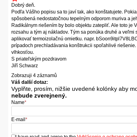
Dobrý deň.
Podľa Vášho popisu sa to javí tak, ako konštatujete. Poki
spôsobená nedostatočnou tepelným odporom muriva a jeh
Radikálnym riešením by bolo objektu zatepliť. Ale toto je
rozsahu a tým aj nákladov. Tým sa ponúka druhé a veľmi s
aplikovať termoizolačnú omietku. napr. bSoon9itpl7V
prípadoch prechladávania konštrukcii spoľahlivé riešenie
vlhkosťou.
S priateľským pozdravom
Jiří Schwarz
Zobrazuji 4 záznamů
Váš další dotaz:
Vyplňte, prosím, nižšie uvedené kolónky aby m
nebude zverejnený.
Name
*
E-mail
*
I have read and agree to the
Vyhlásenie o ochrane osob