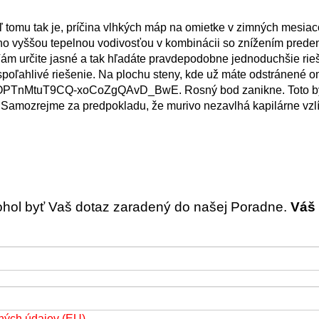
aľ tomu tak je, príčina vlhkých máp na omietke v zimných mesiac
o vyššou tepelnou vodivosťou v kombinácii so znížením prede
 Vám určite jasné a tak hľadáte pravdepodobne jednoduchšie rie
poľahlivé riešenie. Na plochu steny, kde už máte odstránené o
8LBOPTnMtuT9CQ-xoCoZgQAvD_BwE. Rosný bod zanikne. Toto b
. Samozrejme za predpokladu, že murivo nezavlhá kapilárne vzl
ohol byť Vaš dotaz zaradený do našej Poradne.
Váš 
ných údajov (EU)