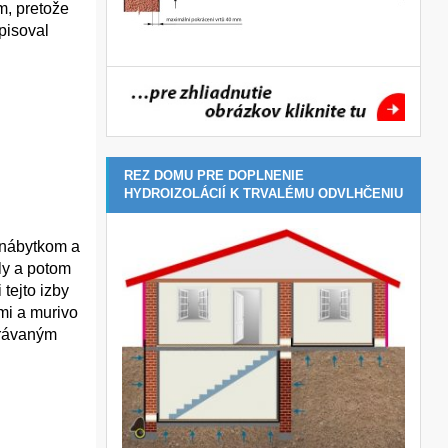
m, pretože
pisoval
REZ DOMU PRE DOPLNENIE
HYDROIZOLÁCIÍ K TRVALÉMU ODVLHČENIU
 nábytkom a
ly a potom
 tejto izby
mi a murivo
trávaným