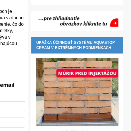
och je
nia vzduchu.
šenie, čo do
mietky,
ýva v
UKÁŽKA ÚČINNOSŤ SYSTÉMU AQUASTOP
ínajúcou
CREAM V EXTRÉMNYCH PODMIENKACH
email