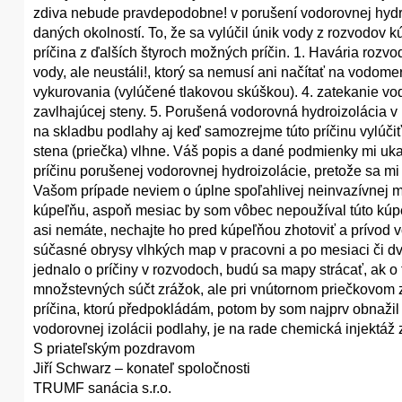
zdiva nebude pravdepodobne! v porušení vodorovnej hydr
daných okolností. To, že sa vylúčil únik vody z rozvodov 
príčina z ďalších štyroch možných príčin. 1. Havária rozv
vody, ale neustáli!, ktorý sa nemusí ani načítať na vodome
vykurovania (vylúčené tlakovou skúškou). 4. zatekanie vody 
zavlhajúcej steny. 5. Porušená vodorovná hydroizolácia 
na skladbu podlahy aj keď samozrejme túto príčinu vylúč
stena (priečka) vlhne. Váš popis a dané podmienky mi ukaz
príčinu porušenej vodorovnej hydroizolácie, pretože sa mi
Vašom prípade neviem o úplne spoľahlivej neinvazívnej me
kúpeľňu, aspoň mesiac by som vôbec nepoužíval túto kúpe
asi nemáte, nechajte ho pred kúpeľňou zhotoviť a prívod v
súčasné obrysy vlhkých map v pracovni a po mesiaci či dvo
jednalo o príčiny v rozvodoch, budú sa mapy strácať, ak o 
množstevných súčt zrážok, ale pri vnútornom priečkovom 
príčina, ktorú předpokládám, potom by som najprv obnažil
vodorovnej izolácii podlahy, je na rade chemická injekt
S priateľským pozdravom
Jiří Schwarz – konateľ spoločnosti
TRUMF sanácia s.r.o.