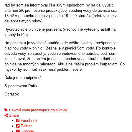
rád by som sa informoval či a akým spôsobom by sa dal využiť
bitúmen 2K pre riešenie presakujúcej spodnej vody do pivnice cca
15m2 v prístavku domu z prelomu 19 – 20 storočia (prístavok je z
deväťdesiatych rokov).
Hydroizolácie pivnice je porušená (v rohoch je vytečený asfalt na
vrchný betón).
Na pozemku je vyhĺbená studňa, kde výška hladiny korešponduje s
hladinou vody v pivnici. Bežne je v pivnici 5cm vody. Po kontrole
odvodu vody zo strechy, vedenie vodovodného potrubia pod. som
identifikoval, že problém je naozaj spodná voda, ktorá sa tlačí do
pivnice na mnohých miestach. Aktuálne riešim problém čerpadlom. Čo
najskôr by som rád však riešil problém lepšie.
Ďakujem za odpoveď
S pozdravom Pařík
Obrázok
Tlaková voda prenikajúca do pivnice
Share
Facebook
Twitter
Google+