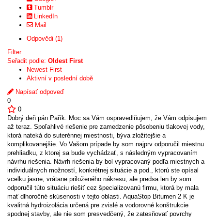
Tumblr
LinkedIn
Mail
Odpovědi (1)
Filter
Seřadit podle:
Oldest First
Newest First
Aktivní v poslední době
Napísať odpoveď
0
0
Dobrý deň pán Pařík. Moc sa Vám ospravedlňujem, že Vám odpisujem
až teraz. Spoľahlivé riešenie pre zamedzenie pôsobeniu tlakovej vody,
ktorá nateká do suterénnej miestnosti, býva zložitejšie a
komplikovanejšie. Vo Vašom prípade by som najprv odporučil miestnu
prehliadku, z ktorej sa bude vychádzať, s následným vypracovaním
návrhu riešenia. Návrh riešenia by bol vypracovaný podľa miestnych a
individuálnych možností, konkrétnej situácie a pod., ktorú ste opísal
vcelku jasne, vrátane priloženého nákresu, ale predsa len by som
odporučil túto situáciu riešiť cez špecializovanú firmu, ktorá by mala
mať dlhoročné skúsenosti v tejto oblasti. AquaStop Bitumen 2 K je
kvalitná hydroizolácia určená pre zvislé a vodorovné konštrukcie
spodnej stavby, ale nie som presvedčený, že zatesňovať povrchy