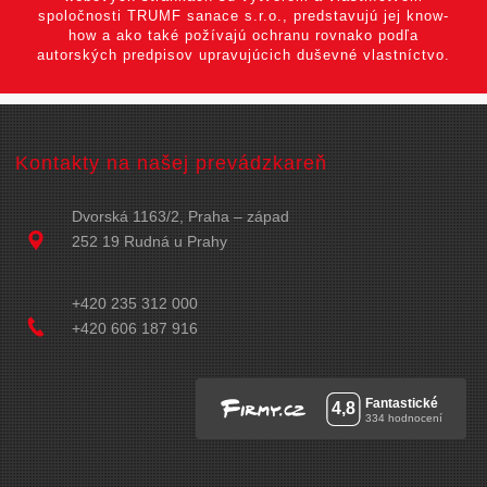
spoločnosti TRUMF sanace s.r.o., predstavujú jej know-
how a ako také požívajú ochranu rovnako podľa
autorských predpisov upravujúcich duševné vlastníctvo.
Kontakty na našej prevádzkareň
Dvorská 1163/2, Praha – západ
252 19 Rudná u Prahy
+420 235 312 000
+420 606 187 916