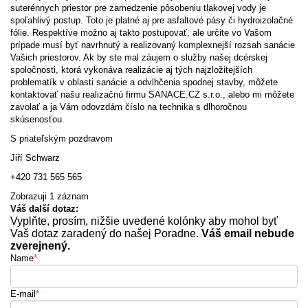
suterénnych priestor pre zamedzenie pôsobeniu tlakovej vody je
spoľahlivý postup. Toto je platné aj pre asfaltové pásy či hydroizolačné
fólie. Respektíve možno aj takto postupovať, ale určite vo Vašom
prípade musí byť navrhnutý a realizovaný komplexnejší rozsah sanácie
Vašich priestorov. Ak by ste mal záujem o služby našej dcérskej
spoločnosti, ktorá vykonáva realizácie aj tých najzložitejších
problematík v oblasti sanácie a odvlhčenia spodnej stavby, môžete
kontaktovať našu realizačnú firmu SANACE.CZ s.r.o., alebo mi môžete
zavolať a ja Vám odovzdám číslo na technika s dlhoročnou
skúsenosťou.
S priateľským pozdravom
Jiří Schwarz
+420 731 565 565
Zobrazuji 1 záznam
Váš další dotaz:
Vyplňte, prosím, nižšie uvedené kolónky aby mohol byť
Vaš dotaz zaradený do našej Poradne.
Váš email nebude
zverejnený.
Name
*
E-mail
*