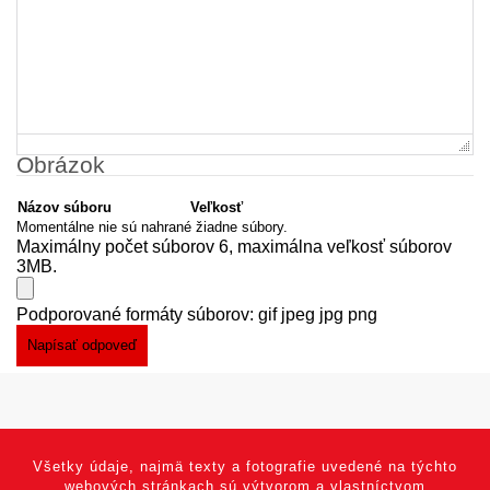
Obrázok
Názov súboru
Veľkosť
Momentálne nie sú nahrané žiadne súbory.
Maximálny počet súborov 6, maximálna veľkosť súborov
3MB.
Podporované formáty súborov: gif jpeg jpg png
Všetky údaje, najmä texty a fotografie uvedené na týchto
webových stránkach sú výtvorom a vlastníctvom