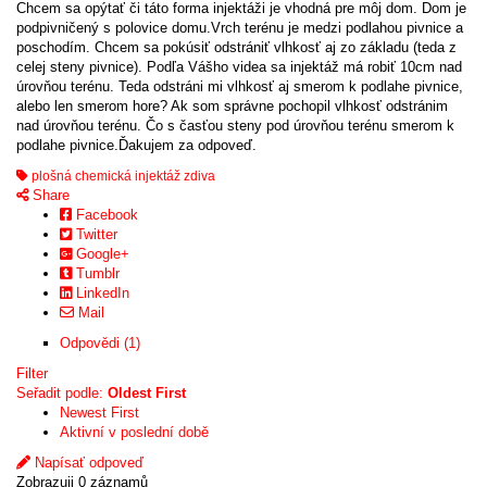
Chcem sa opýtať či táto forma injektáži je vhodná pre môj dom. Dom je
podpivničený s polovice domu.Vrch terénu je medzi podlahou pivnice a
poschodím. Chcem sa pokúsiť odstrániť vlhkosť aj zo základu (teda z
celej steny pivnice). Podľa Vášho videa sa injektáž má robiť 10cm nad
úrovňou terénu. Teda odstráni mi vlhkosť aj smerom k podlahe pivnice,
alebo len smerom hore? Ak som správne pochopil vlhkosť odstránim
nad úrovňou terénu. Čo s časťou steny pod úrovňou terénu smerom k
podlahe pivnice.Ďakujem za odpoveď.
plošná chemická injektáž zdiva
Share
Facebook
Twitter
Google+
Tumblr
LinkedIn
Mail
Odpovědi (1)
Filter
Seřadit podle:
Oldest First
Newest First
Aktivní v poslední době
Napísať odpoveď
Zobrazuji 0 záznamů