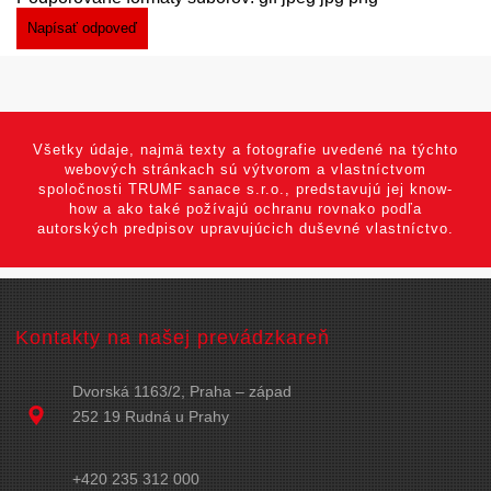
Všetky údaje, najmä texty a fotografie uvedené na týchto
webových stránkach sú výtvorom a vlastníctvom
spoločnosti TRUMF sanace s.r.o., predstavujú jej know-
how a ako také požívajú ochranu rovnako podľa
autorských predpisov upravujúcich duševné vlastníctvo.
Kontakty na našej prevádzkareň
Dvorská 1163/2, Praha – západ
252 19 Rudná u Prahy
+420 235 312 000