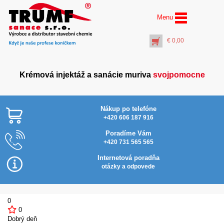
Menu
€
0,00
Krémová injektáž a sanácie muriva
svojpomocne
Nákup po telefóne
+420 606 187 916
Poradíme Vám
+420 731 565 565
HOBBY Prostrekovač
vrtov+rúrka 50 cm (k
Internetová poradňa
aplikácii Inject
otázky a odpovede
Activator)
€
5,00
+
PŘIDAT DO KOŠÍKU
0
0
Dobrý deň