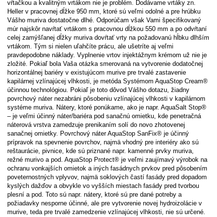
vŕtačkou a kvalitným vrtákom nie je problém. Dodávame vrtáky zn.
Heller v pracovnej dĺžke 950 mm, ktoré sú veľmi odolné a pre hrúbku
Vášho muriva dostatočne dlhé. Odporúčam však Vami špecifikovaný
múr najskôr navŕtať vrtákom s pracovnou dĺžkou 550 mm a po odvŕtaní
celej zamýšľanej dĺžky muriva dovŕtať vrty na požadovanú hĺbku dlhším
vrtákom. Tým si nielen uľahčíte prácu, ale ušetríte aj veľmi
pravdepodobne náklady. Vyplnenie vrtov injektážnym krémom už nie je
zložité. Pokiaľ bola Vaša otázka smerovaná na vytvorenie dodatočnej
horizontálnej bariéry v existujúcom murive pre trvalé zastavenie
kapilárnej vzlínajúcej vlhkosti, je metóda Systémom AquaStop Cream®
účinnou technológiou. Pokiaľ je toto dôvod Vášho dotazu, žiadny
povrchový náter nezabráni pôsobeniu vzlínajúcej vlhkosti v kapilárnom
systéme muriva. Nátery, ktoré ponúkame, ako je napr. AquaSalt Stop®
– je veľmi účinný náter/bariéra pod sanačnú omietku, kde penetračná
náterová vrstva zamedzuje prenikaním solí do novo zhotovenej
sanačnej omietky. Povrchový náter AquaStop SanFix® je účinný
prípravok na spevnenie povrchov, najmä vhodný pre interiéry ako sú
reštaurácie, pivnice, kde sú priznané napr. kamenné prvky muriva,
režné murivo a pod. AquaStop Protect® je veľmi zaujímavý výrobok na
ochranu vonkajších omietok a iných fasádnych prvkov pred pôsobením
poveternostných vplyvov, najmä soklových častí fasády pred dopadom
kyslých dažďov a obvykle vo vyšších miestach fasády pred tvorbou
plesní a pod. Toto sú napr. nátery, ktoré sú pre dané potreby a
požiadavky nesporne účinné, ale pre vytvorenie novej hydroizolácie v
murive, teda pre trvalé zamedzenie vzlínajúcej vlhkosti, nie sú určené.