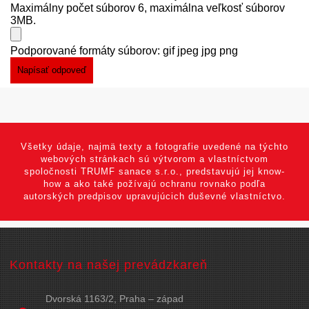
Maximálny počet súborov 6, maximálna veľkosť súborov
3MB.
Podporované formáty súborov: gif jpeg jpg png
Všetky údaje, najmä texty a fotografie uvedené na týchto
webových stránkach sú výtvorom a vlastníctvom
spoločnosti TRUMF sanace s.r.o., predstavujú jej know-
how a ako také požívajú ochranu rovnako podľa
autorských predpisov upravujúcich duševné vlastníctvo.
Kontakty na našej prevádzkareň
Dvorská 1163/2, Praha – západ