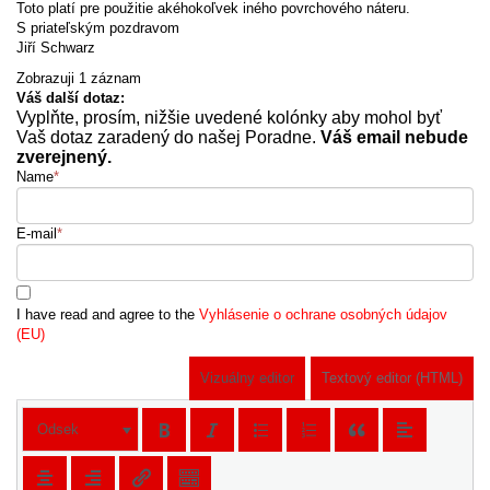
Toto platí pre použitie akéhokoľvek iného povrchového náteru.
S priateľským pozdravom
Jiří Schwarz
Zobrazuji 1 záznam
Váš další dotaz:
Vyplňte, prosím, nižšie uvedené kolónky aby mohol byť
Vaš dotaz zaradený do našej Poradne.
Váš email nebude
zverejnený.
Name
*
E-mail
*
I have read and agree to the
Vyhlásenie o ochrane osobných údajov
(EU)
Vizuálny editor
Textový editor (HTML)
Odsek