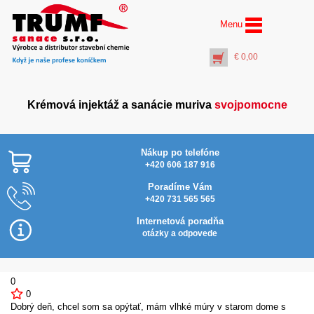
Menu
€
0,00
Krémová injektáž a sanácie muriva
svojpomocne
Nákup po telefóne
+420 606 187 916
Poradíme Vám
+420 731 565 565
AquaStop Bitumen 2K®
Flex (30 l.) tixotropná
Internetová poradňa
hydroizolácia
otázky a odpovede
€
107,00
+
PŘIDAT DO KOŠÍKU
0
0
Dobrý deň, chcel som sa opýtať, mám vlhké múry v starom dome s