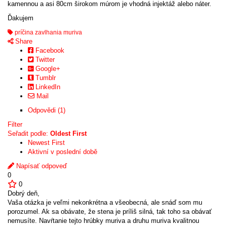
kamennou a asi 80cm širokom múrom je vhodná injektáž alebo náter.
Ďakujem
príčina zavlhania muriva
Share
Facebook
Twitter
Google+
Tumblr
LinkedIn
Mail
Odpovědi (1)
Filter
Seřadit podle:
Oldest First
Newest First
Aktivní v poslední době
Napísať odpoveď
0
0
Dobrý deň,
Vaša otázka je veľmi nekonkrétna a všeobecná, ale snáď som mu
porozumel. Ak sa obávate, že stena je príliš silná, tak toho sa obávať
nemusíte. Navŕtanie tejto hrúbky muriva a druhu muriva kvalitnou