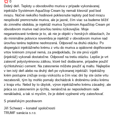
0
Dobrý deň. Teploty u obvodového muriva v prípade vykonávanej
injektáže Systémom AquaStop Cream by nemali klesnúť pod bod
mrazu. Nočné niekoľko hodinové poklesnutie teploty pod bod mrazu
nespôsobí premrznutie muriva, ale je jasné, čím viac sa budeme blížiť
do zimného obdobia, je injektáž muriva Systémom AquaStop Cream pri
obvodovom murive nad úrovňou terénu rizikovejšie. Moje
negarantované tvrdenie je to, ak nie je objekt v horských oblastiach, že
do minimálne polovice novembra je injektáž v obvodovom murive nad
úrovňou terénu teplotne neohrozená. Odpoveď na druhú otázku: Po
dispergácii injektážneho krému z vrtu do muriva a opätovné doplňovanie
vrtov krémom zmysel nemá, za predpokladu, že ste prvú výplň
(injektáž) vykonali dostatočne. Odpoveď na tretiu otázku. Lepšie je vrt
zatesniť polystyrénovou zátkou, ktoré tiež dodávame, prípadne použiť
rýchlotuhnúci cement. Na zatesnenie môžete použiť aj maltu. Najlepšie
v ten istý deň alebo na druhý deň po vykonanej injektáži. Injektážny
krém postupne znižuje svoju viskozitu a čím viac dní by ste ústie vrtu
nezatesnili, tým by mohlo pomaly dochádzok k drobnému úniku krému
z kraja vrtu. Nebol by to úbytok, výron injektážneho krému zásadný, ale
práca so zatesnením je rýchla, nenáročná av neposlednom rade
nenákladná, a tak si myslím, že je dobré vyplnené vrty zatesňovať.
S priateľským pozdravom
Jiří Schwarz – konateľ spoločnosti
TRUMF sanácia s.r.o.