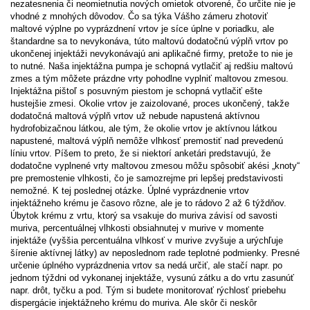
nezatesnenia či neomietnutia nových omietok otvorené, čo určite nie je
vhodné z mnohých dôvodov. Čo sa týka Vášho zámeru zhotoviť
maltové výplne po vyprázdnení vrtov je síce úplne v poriadku, ale
štandardne sa to nevykonáva, túto maltovú dodatočnú výplň vrtov po
ukončenej injektáži nevykonávajú ani aplikačné firmy, pretože to nie je
to nutné. Naša injektážna pumpa je schopná vytlačiť aj redšiu maltovú
zmes a tým môžete prázdne vrty pohodlne vyplniť maltovou zmesou.
Injektážna pištoľ s posuvným piestom je schopná vytlačiť ešte
hustejšie zmesi. Okolie vrtov je zaizolované, proces ukončený, takže
dodatočná maltová výplň vrtov už nebude napustená aktívnou
hydrofobizačnou látkou, ale tým, že okolie vrtov je aktívnou látkou
napustené, maltová výplň nemôže vlhkosť premostiť nad prevedenú
líniu vrtov. Píšem to preto, že si niektorí anketári predstavujú, že
dodatočne vyplnené vrty maltovou zmesou môžu spôsobiť akési „knoty“
pre premostenie vlhkosti, čo je samozrejme pri lepšej predstavivosti
nemožné. K tej poslednej otázke. Úplné vyprázdnenie vrtov
injektážneho krému je časovo rôzne, ale je to rádovo 2 až 6 týždňov.
Úbytok krému z vrtu, ktorý sa vsakuje do muriva závisí od savosti
muriva, percentuálnej vlhkosti obsiahnutej v murive v momente
injektáže (vyššia percentuálna vlhkosť v murive zvyšuje a urýchľuje
šírenie aktívnej látky) av neposlednom rade teplotné podmienky. Presné
určenie úplného vyprázdnenia vrtov sa nedá určiť, ale stačí napr. po
jednom týždni od vykonanej injektáže, vysunú zátku a do vrtu zasunúť
napr. drôt, tyčku a pod. Tým si budete monitorovať rýchlosť priebehu
dispergácie injektážneho krému do muriva. Ale skôr či neskôr