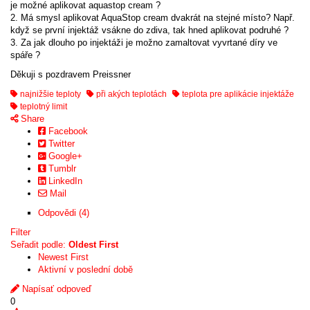
je možné aplikovat aquastop cream ?
2. Má smysl aplikovat AquaStop cream dvakrát na stejné místo? Např.
když se první injektáž vsákne do zdiva, tak hned aplikovat podruhé ?
3. Za jak dlouho po injektáži je možno zamaltovat vyvrtané díry ve
spáře ?
Děkuji s pozdravem Preissner
najnižšie teploty
při akých teplotách
teplota pre aplikácie injektáže
teplotný limit
Share
Facebook
Twitter
Google+
Tumblr
LinkedIn
Mail
Odpovědi (4)
Filter
Seřadit podle:
Oldest First
Newest First
Aktivní v poslední době
Napísať odpoveď
0