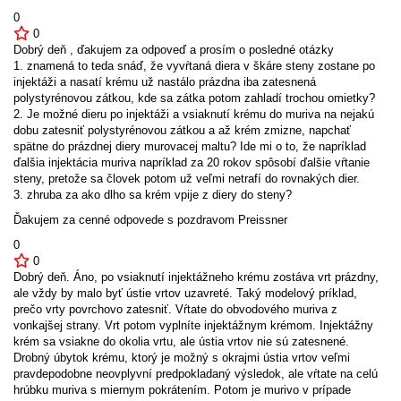
0
0
Dobrý deň , ďakujem za odpoveď a prosím o posledné otázky
1. znamená to teda snáď, že vyvŕtaná diera v škáre steny zostane po
injektáži a nasatí krému už nastálo prázdna iba zatesnená
polystyrénovou zátkou, kde sa zátka potom zahladí trochou omietky?
2. Je možné dieru po injektáži a vsiaknutí krému do muriva na nejakú
dobu zatesniť polystyrénovou zátkou a až krém zmizne, napchať
spätne do prázdnej diery murovacej maltu? Ide mi o to, že napríklad
ďalšia injektácia muriva napríklad za 20 rokov spôsobí ďalšie vŕtanie
steny, pretože sa človek potom už veľmi netrafí do rovnakých dier.
3. zhruba za ako dlho sa krém vpije z diery do steny?
Ďakujem za cenné odpovede s pozdravom Preissner
0
0
Dobrý deň. Áno, po vsiaknutí injektážneho krému zostáva vrt prázdny,
ale vždy by malo byť ústie vrtov uzavreté. Taký modelový príklad,
prečo vrty povrchovo zatesniť. Vŕtate do obvodového muriva z
vonkajšej strany. Vrt potom vyplníte injektážnym krémom. Injektážny
krém sa vsiakne do okolia vrtu, ale ústia vrtov nie sú zatesnené.
Drobný úbytok krému, ktorý je možný s okrajmi ústia vrtov veľmi
pravdepodobne neovplyvní predpokladaný výsledok, ale vŕtate na celú
hrúbku muriva s miernym pokrátením. Potom je murivo v prípade