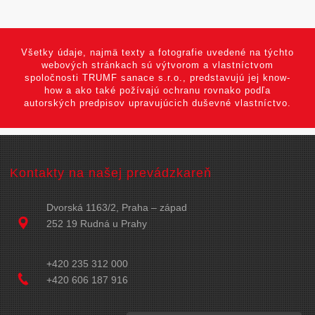
Všetky údaje, najmä texty a fotografie uvedené na týchto
webových stránkach sú výtvorom a vlastníctvom
spoločnosti TRUMF sanace s.r.o., predstavujú jej know-
how a ako také požívajú ochranu rovnako podľa
autorských predpisov upravujúcich duševné vlastníctvo.
Kontakty na našej prevádzkareň
Dvorská 1163/2, Praha – západ
252 19 Rudná u Prahy
+420 235 312 000
+420 606 187 916