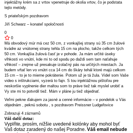
injektážny krém sa z vrtov vpenetruje do okolia vrtov, čo je podstata
tejto metódy.
S priateľským pozdravom
Jiří Schwarz – konateľ spoločnosti
0
0
Má obvodový múr má cez 50 cm, z vonkajšej strany sú 35 cm žulové
kvádre az vnútornej strany tehla 15 cm na plocho, takže celkom tých
50 cm. Vonkajšia žulová časť je v pohode. Ja mám určité úseky
vlhkosti vo vnútri, kde mi to od spodu po daždi sem tam naťahuje
vlhkosť – zrejme už presakuje izolačný pás na určitých miestach. Ja
budem vŕtať len vo vnútri cca 14 cm do škáry tehál ktoré majú celkom
15 cm – to je to mierne pokrátenie. Potom už je tá žula. Videl som Vaše
video s inštrukciami, vyzerá to fajn. S tou injektážnou pištoľou pre
neskoršie vyplnenie dier maltou som to práve tiež tak myslel urobiť a
Vy ste mi to potvrdil tiež. Mám v pláne ju tiež objednať.
Veľmi pekne ďakujem za jasné a cenné informácie – v pondelok u Vás
objednám , peknú sobotu , s pozdravom Preissner Ludgeřovice
Zobrazuji 4 záznamů
Váš další dotaz:
Vyplňte, prosím, nižšie uvedené kolónky aby mohol byť
Vaš dotaz zaradený do našej Poradne.
Váš email nebude