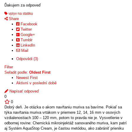
Ďakujem za odpoveď
vplyv na statiku
Share
Facebook
Twitter
Google+
Tumblr
LinkedIn
Mail
Odpovědi (3)
Filter
Seřadit podle:
Oldest First
Newest First
Aktivní v poslední době
Napísať odpoveď
0
0
Dobrý deň. Je otázka o akom navŕtaniu muriva sa bavíme. Pokiaľ sa
týka navŕtania muriva vrtákom v priemere 12, 14, 16 mm v osových
vzdialenostiach 100 – 120 mm, potom to pravda nie je. Vysvetlenie v
odbornej rovine: Chemická mikroinjektáž sanovaného muriva, kam patrí
aj Systém AquaStop Cream, je častou metódou, ako zabrániť prieniku