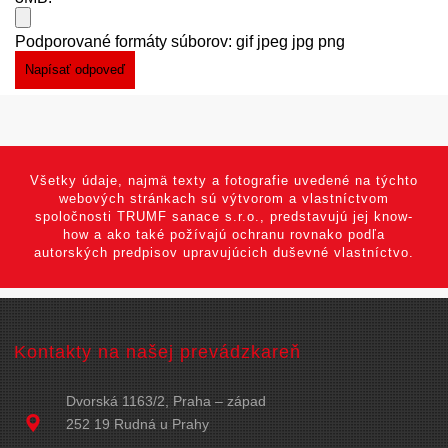
Podporované formáty súborov: gif jpeg jpg png
Všetky údaje, najmä texty a fotografie uvedené na týchto
webových stránkach sú výtvorom a vlastníctvom
spoločnosti TRUMF sanace s.r.o., predstavujú jej know-
how a ako také požívajú ochranu rovnako podľa
autorských predpisov upravujúcich duševné vlastníctvo.
Kontakty na našej prevádzkareň
Dvorská 1163/2, Praha – západ
252 19 Rudná u Prahy