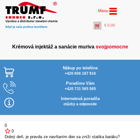
Menu
€
0,00
Krémová injektáž a sanácie muriva
svojpomocne
Nákup po telefóne
+420 606 187 916
Poradíme Vám
+420 731 565 565
AquaStop Cream® –
Najlacnejšie v SR
vedro 5 litrov
Internetová poradňa
PR
€
117,00
otázky a odpovede
ti
+
PŘIDAT DO KOŠÍKU
0
0
Dobrý deň, je pravda ze navŕtaním dier sa zníži statika baráku?