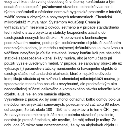
vody a vlhkosti do zvislej obvodovej či vnútornej konštrukcie a tým
dodatočne zabezpečiť požadované stavebno-technické vlastnosti
týchto konštrukcií a následne normové hygienické prostredie v interiéri,
zvlášť potom v obytných a pobytových miestnostiach. Chemická
mikroinjektáž muriva napr. Systémom AquaStop Cream je
vyhľadávaným riešením z dôvodu šetrného a v prípade štandardného
technického stavu objektu aj staticky bezpečného zásahu do
existujúcich nosných konštrukcií. V porovnaní s kontinuálnym
podrezávaním muriva, postupným podbúravaním objektu či zarážaním
nerezových plechov, je metódou najmenej deštruktívnou a invazívnou a
väčšinou nevyžaduje ďalšie stavebné úpravy konštrukcií pre následné
statické zabezpečenie klznej škáry muriva, ako je tomu často pri
použití vyššie uvedených metód. V prípade, že sanovaný objekt ale už
vykazuje (!) parametre staticky narušeného či havarijného objektu či
existujú ďalšie neštandardné okolnosti, ktoré z nejakého dôvodu
komplikujú situáciu aj vo vzťahu k chemickej mikroinjektáži muriva, je
spracovanie statického posudku nevyhnutné, ale predovšetkým ako
neoddeliteľnej súčasti celkového a komplexného návrhu rekonštrukcie
objektu a už nie len pre sanácie objektu.
Vysvetlenie z praxe: Ak by som mohol odhadnúť koľko domov bolo už
metódou mikroinjektáží sanovaných, povedzme od začiatku 90 rokov,
odhadujem, že tak okolo 100 – 150 tisíc objektov a to len v ČR. Tým,
že na vykonanie mikroinjektáže nie je potreba stavebné povolenie,
neexistuje presná štatistika, ale myslím, že môj odhad je reálny. Za
dobu cca 25 rokov som nezaznamenal, že by sa akýkoľvek objekt u