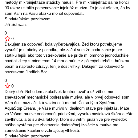
metódy mikroinjektáže staticky narušil. Pre mikroinjektáž sa na konci
90 rokov ustálilo pomenovanie injektáž muriva. To je asi všetko, čo by
som Vám na Vašu otázku mohol odpovedať.
S priateľským pozdravom
Jiří Schwarz
0
0
Ďakujem za odpoveď, bola vyčerpávajúca. Zed ktorú potrebujeme
vysušiť je staticky v poriadku, ale začul som že podrezanie je pre
statiku lepší ako toto vstrekovanie ale príde mi omnoho jednoduchšie
navŕtať diery s priemerom 14 mm a múr je z pálených tehál s hrúbkou
65cm a naprosto zdravý, len je dosť vlhky. Ďakujem za odpoveď S
pozdravom Jindřich Bor
0
0
Dobrý deň. Nebudem akokoľvek konfrontovať a už vôbec nie
znevažovať mechanické podrezanie muriva, ale v prvej odpovedi som
Vám čosi naznačil k invazívnosti metód. Čo sa týka Systému
AquaStop Cream, je Vaše murivo v ideálnom stave pre injektáž. Máte
vo Vašom murive vodorovnú, priebežnú, vysoko nasiakavú škáru a ešte
zavlhnutú, a to sú dva faktory, ktoré sú veľmi priaznivé pre výsledok
nášho systému pre zhotovenie dodatočnej izolácie v murive pre
zamedzenie kapilárne vzlínajúcej vlhkosti.
S priateľským pozdravom