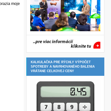
obrazia moje
KALKULAČKA PRE RÝCHLY VÝPOČET
SPOTREBY A NAVRHOVANÉHO BALENIA
VRÁTANE CELKOVEJ CENY