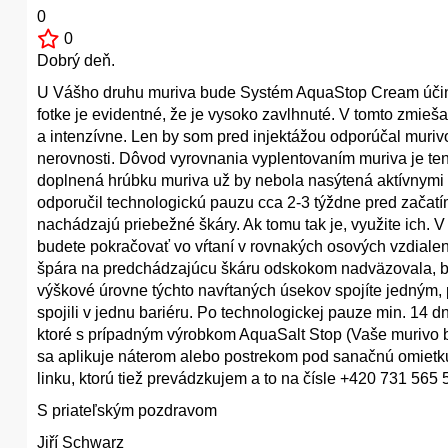
0
0
Dobrý deň.
U Vášho druhu muriva bude Systém AquaStop Cream účinný
fotke je evidentné, že je vysoko zavlhnuté. V tomto zmieš
a intenzívne. Len by som pred injektážou odporúčal muriv
nerovnosti. Dôvod vyrovnania vyplentovaním muriva je ten,
doplnená hrúbku muriva už by nebola nasýtená aktívnymi
odporučil technologickú pauzu cca 2-3 týždne pred začatím
nachádzajú priebežné škáry. Ak tomu tak je, využite ich. 
budete pokračovať vo vŕtaní v rovnakých osových vzdialenos
špára na predchádzajúcu škáru odskokom nadväzovala, bola
výškové úrovne týchto navŕtaných úsekov spojíte jedným, 
spojili v jednu bariéru. Po technologickej pauze min. 14 
ktoré s prípadným výrobkom AquaSalt Stop (Vaše murivo b
sa aplikuje náterom alebo postrekom pod sanačnú omietk
linku, ktorú tiež prevádzkujem a to na čísle +420 731 565 
S priateľským pozdravom
Jiří Schwarz