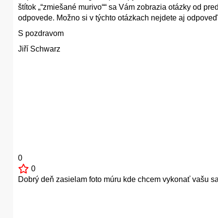
štítok „“zmiešané murivo““ sa Vám zobrazia otázky od pre
odpovede. Možno si v týchto otázkach nejdete aj odpoveď
S pozdravom
Jiří Schwarz
0
0
Dobrý deň zasielam foto múru kde chcem vykonať vašu sa