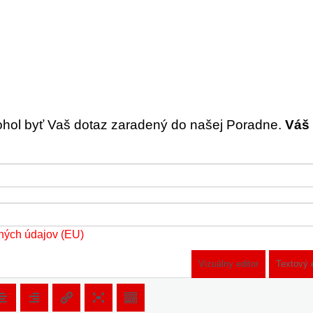
ohol byť Vaš dotaz zaradený do našej Poradne.
Váš 
ných údajov (EU)
Vizuálny editor
Textový 