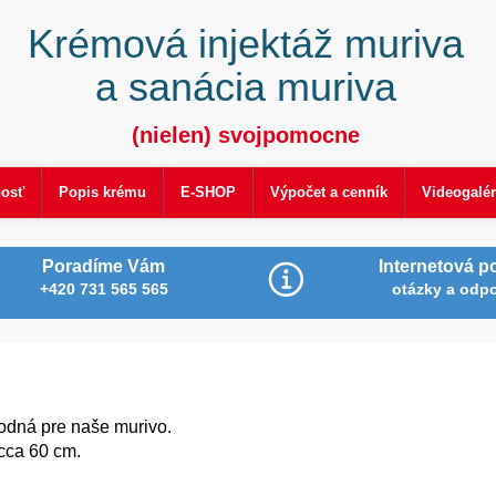
Krémová injektáž muriva
a sanácia muriva
(nielen) svojpomocne
nosť
Popis krému
E-SHOP
Výpočet a cenník
Videogalér
Poradíme Vám
Internetová p
+420 731 565 565
otázky a odp
odná pre naše murivo.
cca 60 cm.