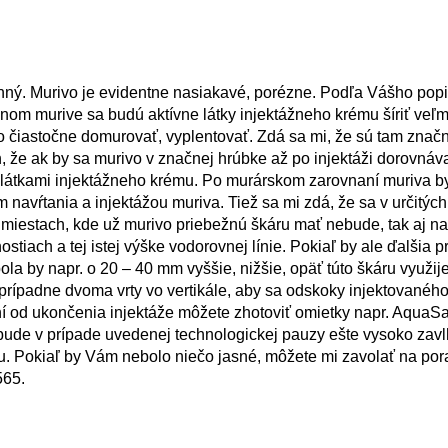
. Murivo je evidentne nasiakavé, porézne. Podľa Vášho popi
anom murive sa budú aktívne látky injektážneho krému šíriť veľm
o čiastočne domurovať, vyplentovať. Zdá sa mi, že sú tam znač
 že ak by sa murivo v značnej hrúbke až po injektáži dorovnáva
 látkami injektážneho krému. Po murárskom zarovnaní muriva 
 navŕtania a injektážou muriva. Tiež sa mi zdá, že sa v určitýc
V miestach, kde už murivo priebežnú škáru mať nebude, tak aj n
tiach a tej istej výške vodorovnej línie. Pokiaľ by ale ďalšia 
 by napr. o 20 – 40 mm vyššie, nižšie, opäť túto škáru využije
prípadne dvoma vrty vo vertikále, aby sa odskoky injektovanéh
dní od ukončenia injektáže môžete zhotoviť omietky napr. AquaSa
ude v prípade uvedenej technologickej pauzy ešte vysoko zavlh
u. Pokiaľ by Vám nebolo niečo jasné, môžete mi zavolať na po
565.