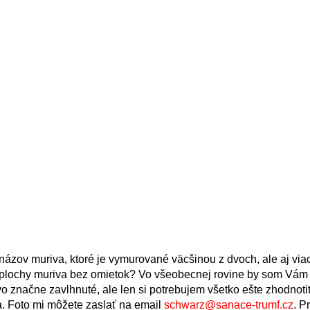
ázov muriva, ktoré je vymurované väcšinou z dvoch, ale aj via
ej plochy muriva bez omietok? Vo všeobecnej rovine by som Vám
vo značne zavlhnuté, ale len si potrebujem všetko ešte zhodnoti
. Foto mi môžete zaslať na email
schwarz@sanace-trumf.cz
. P