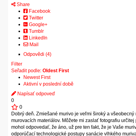
Share
Facebook
Twitter
Google+
Tumblr
LinkedIn
Mail
Odpovědi (4)
Filter
Seřadit podle:
Oldest First
Newest First
Aktivní v poslední době
Napísať odpoveď
0
0
Dobrý deň. Zmiešané murivo je veľmi široký a všeobecný n
murovacích materiálov. Môžete mi zaslať fotografiu určit
mohol odpovedať, že áno, už pre ten fakt, že je Vaše muri
odporúčací technologické postupy sanácie vlhkého muriva