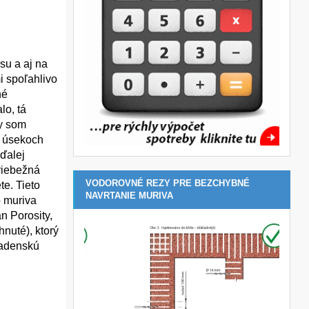
su a aj na
i spoľahlivo
né
lo, tá
by som
h úsekoch
aďalej
priebežná
VODOROVNÉ REZY PRE BEZCHYBNÉ
te. Tieto
NAVRTANIE MURIVA
o muriva
n Porosity,
nuté), ktorý
radenskú