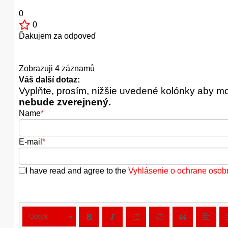
0
0
Ďakujem za odpoveď
Zobrazuji 4 záznamů
Váš další dotaz:
Vyplňte, prosím, nižšie uvedené kolónky aby m
nebude zverejnený.
Name
*
E-mail
*
I have read and agree to the
Vyhlásenie o ochrane osob
Odsek