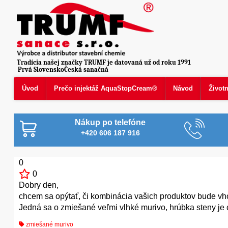
Tradícia našej značky TRUMF je datovaná už od roku 1991
Prvá SlovenskoČeská sanačná
Úvod
Prečo injektáž AquaStopCream®
Návod
Život
Nákup po telefóne
+420 606 187 916
0
0
Dobry den,
chcem sa opýtať, či kombinácia vašich produktov bude vh
Jedná sa o zmiešané veľmi vlhké murivo, hrúbka steny je 
zmiešané murivo