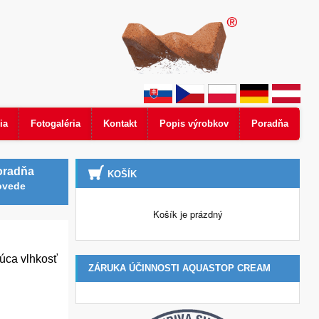
ia
Fotogaléria
Kontakt
Popis výrobkov
Poradňa
oradňa
KOŠÍK
ovede
Košík je prázdný
júca vlhkosť
ZÁRUKA ÚČINNOSTI AQUASTOP CREAM