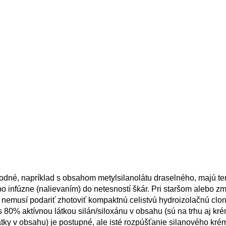
odné, napríklad s obsahom metylsilanolátu draselného, ​​majú t
bo infúzne (nalievaním) do netesností škár. Pri staršom alebo 
c nemusí podariť zhotoviť kompaktnú celistvú hydroizolačnú clon
 80% aktívnou látkou silán/siloxánu v obsahu (sú na trhu aj kr
átky v obsahu) je postupné, ale isté rozpúšťanie silanového kré