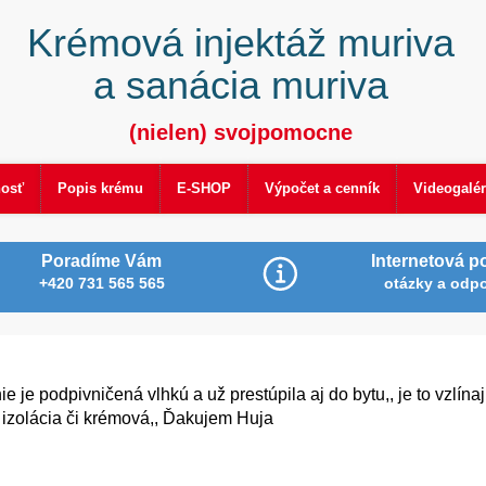
Krémová injektáž muriva
a sanácia muriva
(nielen) svojpomocne
nosť
Popis krému
E-SHOP
Výpočet a cenník
Videogalér
Poradíme Vám
Internetová p
+420 731 565 565
otázky a odp
je podpivničená vlhkú a už prestúpila aj do bytu,, je to vzlína
ta izolácia či krémová,, Ďakujem Huja