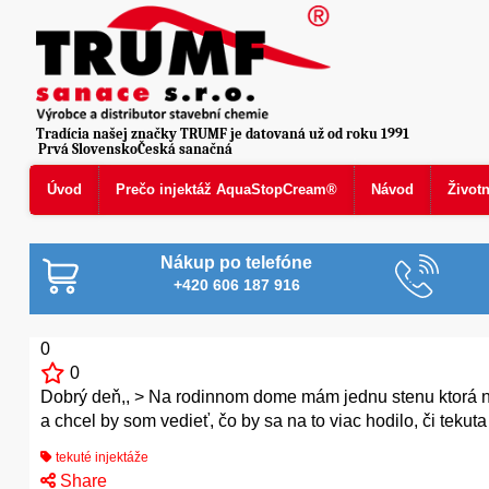
Tradícia našej značky TRUMF je datovaná už od roku 1991
Prvá SlovenskoČeská sanačná
Úvod
Prečo injektáž AquaStopCream®
Návod
Život
Nákup po telefóne
+420 606 187 916
0
0
Dobrý deň,, > Na rodinnom dome mám jednu stenu ktorá nie 
a chcel by som vedieť, čo by sa na to viac hodilo, či teku
tekuté injektáže
Share