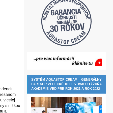
SYSTÉM AQUASTOP CREAM – GENERÁLNY
PARTNER VEDECKÉHO FESTIVALU TÝŽDŇA
AKADEMIE VED PRE ROK 2021 A ROK 2022
endenciu
zmiešanom
u v celej
émy s nižšou
mu a