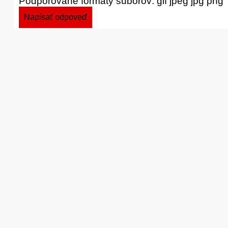
Podporované formáty súborov: gif jpeg jpg png