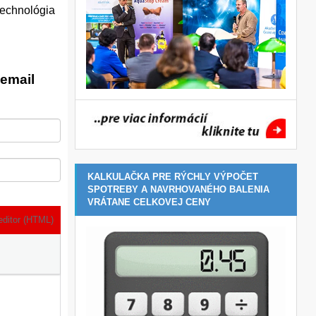
technológia
email
KALKULAČKA PRE RÝCHLY VÝPOČET
SPOTREBY A NAVRHOVANÉHO BALENIA
VRÁTANE CELKOVEJ CENY
editor (HTML)