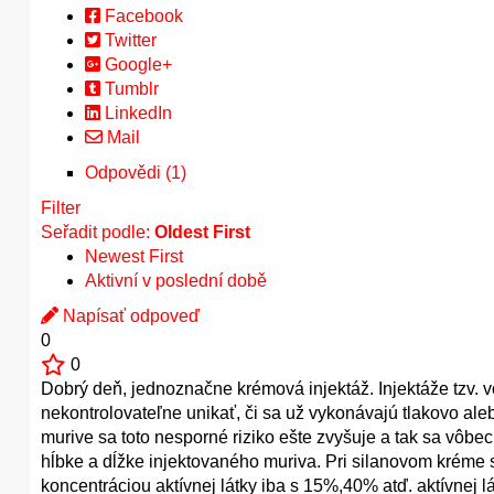
Facebook
Twitter
Google+
Tumblr
LinkedIn
Mail
Odpovědi (1)
Filter
Seřadit podle:
Oldest First
Newest First
Aktivní v poslední době
Napísať odpoveď
0
0
Dobrý deň, jednoznačne krémová injektáž. Injektáže tzv. v
nekontrolovateľne unikať, či sa už vykonávajú tlakovo ale
murive sa toto nesporné riziko ešte zvyšuje a tak sa vôbe
hĺbke a dĺžke injektovaného muriva. Pri silanovom kréme s
koncentráciou aktívnej látky iba s 15%,40% atď. aktívnej l