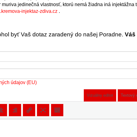
 muriva jedinečná vlastnosť, ktorú nemá žiadna iná injektážna 
.kremova-injektaz-zdiva.cz
.
ohol byť Vaš dotaz zaradený do našej Poradne.
Váš 
ných údajov (EU)
Vizuálny editor
Textový 