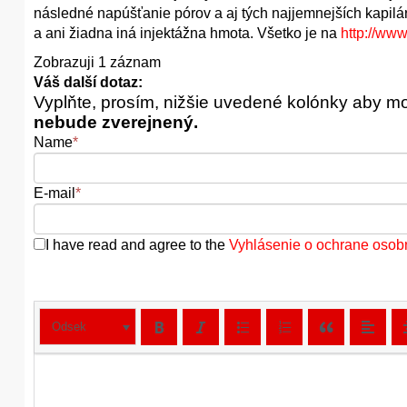
následné napúšťanie pórov a aj tých najjemnejších kapilár
a ani žiadna iná injektážna hmota. Všetko je na
http://www
Zobrazuji 1 záznam
Váš další dotaz:
Vyplňte, prosím, nižšie uvedené kolónky aby m
nebude zverejnený.
Name
*
E-mail
*
I have read and agree to the
Vyhlásenie o ochrane osob
Odsek