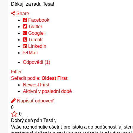
Děkuji za radu Tesař.
Share
Facebook
Twitter
Google+
Tumblr
LinkedIn
Mail
Odpovědi (1)
Filter
Seřadit podle:
Oldest First
Newest First
Aktivní v poslední době
Napísať odpoveď
0
0
Dobrý deň pán Tesár,
Vaše rozhodnutie ošetriť pre istotu a do budúcnosti aj sten