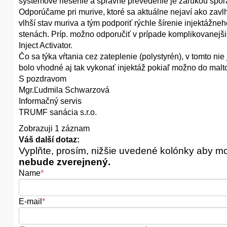
systémové riešenie a správne prevedenie je zárukou spoľ
Odporúčame pri murive, ktoré sa aktuálne nejaví ako zavlh
vlhší stav muriva a tým podporiť rýchle šírenie injektážn
stenách. Príp. možno odporučiť v prípade komplikovanejš
Inject Activator.
Čo sa týka vŕtania cez zateplenie (polystyrén), v tomto nie 
bolo vhodné aj tak vykonať injektáž pokiaľ možno do malto
S pozdravom
Mgr.Ľudmila Schwarzová
Informačný servis
TRUMF sanácia s.r.o.
Zobrazuji 1 záznam
Váš další dotaz:
Vyplňte, prosím, nižšie uvedené kolónky aby m
nebude zverejnený.
Name
*
E-mail
*