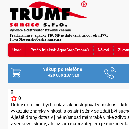
Tradícia našej značky TRUMF je datovaná už od roku 1991
Prvá SlovenskoČeská sanačná
Úvod
Prečo injektáž AquaStopCream®
Návod
Život
Nákup po telefóne
+420 606 187 916
0
0
Dobrý den, měl bych dotaz jak postupovat v místnosti, kde
vykazuje známky vlhkosti a ostatní stěny se zdají být suché 
A ještě druhý dotaz v jiné místnosti mám také vlhké zdivo a
z venkovní strany, ale již tam mám zateplení je možno vrtat d