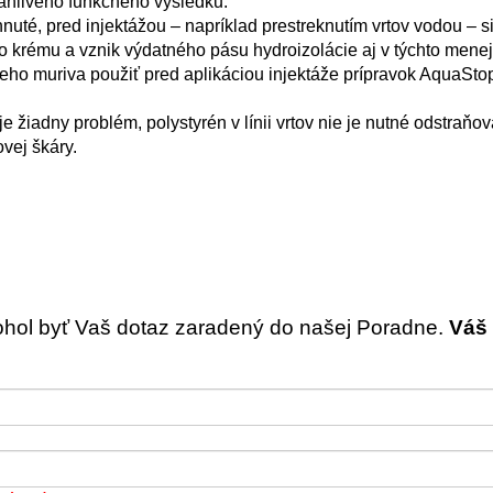
ahlivého funkčného výsledku.
nuté, pred injektážou – napríklad prestreknutím vrtov vodou – 
eho krému a vznik výdatného pásu hydroizolácie aj v týchto mene
ieho muriva použiť pred aplikáciou injektáže prípravok AquaSt
je žiadny problém, polystyrén v línii vrtov nie je nutné odstraňo
vej škáry.
ohol byť Vaš dotaz zaradený do našej Poradne.
Váš 