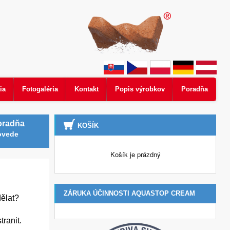
ia
Fotogaléria
Kontakt
Popis výrobkov
Poradňa
oradňa
KOŠÍK
ovede
Košík je prázdný
ZÁRUKA ÚČINNOSTI AQUASTOP CREAM
dělat?
tranit.