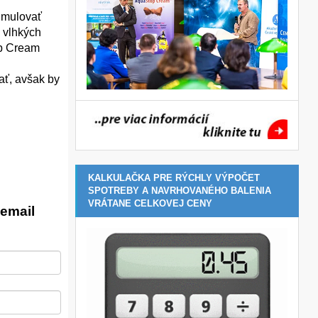
simulovať
j vlhkých
op Cream
vať, avšak by
KALKULAČKA PRE RÝCHLY VÝPOČET
SPOTREBY A NAVRHOVANÉHO BALENIA
VRÁTANE CELKOVEJ CENY
email