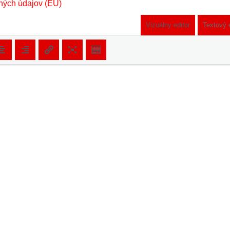
ných údajov (EU)
Vizuálny editor
Textový 