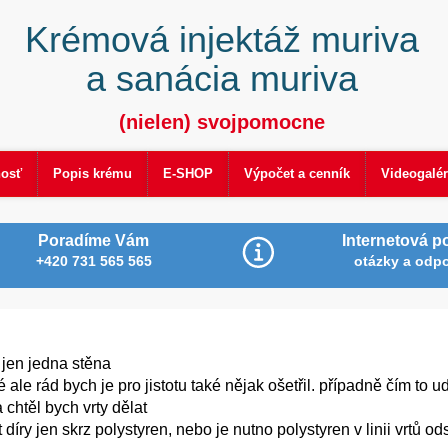
Krémová injektáž muriva
a sanácia muriva
(nielen) svojpomocne
nosť
Popis krému
E-SHOP
Výpočet a cenník
Videogalér
Poradíme Vám
Internetová p
+420 731 565 565
otázky a odp
 jen jedna stěna
ale rád bych je pro jistotu také nějak ošetřil. případně čím to u
 chtěl bych vrty dělat
íry jen skrz polystyren, nebo je nutno polystyren v linii vrtů ods