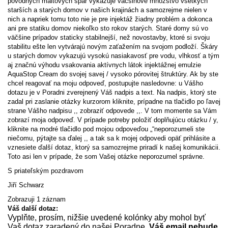
pôvodných maltových špár vykazuje väčšinové množstvo všetkých
starších a starých domov v našich krajinách a samozrejme nielen v
nich a napriek tomu toto nie je pre injektáž žiadny problém a dokonca
ani pre statiku domov niekoľko sto rokov starých. Staré domy sú vo
väčšine prípadov staticky stabilnejší, než novostavby, ktoré si svoju
stabilitu ešte len vytvárajú novým zaťažením na svojom podloží. Škáry
u starých domov vykazujú vysokú nasiakavosť pre vodu, vlhkosť a tým
aj značnú výhodu vsakovania aktívnych látok injektážnej emulzie
AquaStop Cream do svojej savej / vysoko pórovitej štruktúry. Ak by ste
chcel reagovať na moju odpoveď, postupujte nasledovne: u Vášho
dotazu je v Poradni zverejnený Váš nadpis a text. Na nadpis, ktorý ste
zadal pri zaslanie otázky kurzorom kliknite, prípadne na tlačidlo po ľavej
strane Vášho nadpisu ,, zobraziť odpovede ,,. V tom momente sa Vám
zobrazí moja odpoveď. V prípade potreby položiť doplňujúcu otázku / y,
kliknite na modré tlačidlo pod mojou odpoveďou „“neporozumeli ste
niečomu, pýtajte sa ďalej ,, a tak sa k mojej odpovedi opäť prihlásite a
vznesiete ďalší dotaz, ktorý sa samozrejme priradí k našej komunikácii.
Toto asi len v prípade, že som Vašej otázke neporozumel správne.
S priateľským pozdravom
Jiří Schwarz
Zobrazuji 1 záznam
Váš další dotaz:
Vyplňte, prosím, nižšie uvedené kolónky aby mohol byť
Vaš dotaz zaradený do našej Poradne.
Váš email nebude