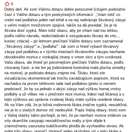
0
Dobrý deň. Ak som Vášmu dotazu dobre porozumel (citujem podstatnú
časť z Vášho dotazu a tým poskytnutých informácií: „“mám totiž vo
vnútri nad podlahou jeden rad tehál a na nej nadväzuje škvárový zásyp
s veľmi malým množstvom spojivá. takže sa dá povedať, že je tá
škvára dosť sypká. Mám totiž obavu, aby pri vŕtaní nad tou tehlou,
podľa vášho návodu, nedochádzalo k sesypávaniu škvary do vrtu ,,
koniec citácie) – pri letmom prečítaní Vášho dotazu som zaznamenal
„“škvárový zásyp““ a „“podlaha““, tak som si hneď vybavil škvárový
zásyp pod podlahou a v týchto miestach škvárového zásypu navŕtanie
obvodového muriva z vonkajšej strany s vrtom skrz a tým vzniknutá
Vaša obava, ale ihneď pri pozornejšom prečítaní Vášho dotazu, podľa
citovanej časti, a nie len jej (odstránená kontrolná malá plocha omietky
na murive), je podstata dotazu zrejme iná. Škáru, ktorú ste
vizualizáciou okomentoval tak trochu zavádzajúcim popisom, ktorá sa
nachádza na prvom tehlovom rade nad podlahou (preto si neviem
predstaviť, že by sa jednalo o akýsi zásyp nad výškou hornej vrstvy
podlahy a už vôbec nie v priečnom reze muriva, kdesi nad škárou) a u
tejto výškovo asi správne zvolenej škáry máte vyššie uvedené obavy.
Ak sa Vám zdá, že je ložná vodorovná škára značne sypká, nesúdržná,
nie je to u starých domov nič neobvyklé. Popis Vašej obavy, ktorú som
z Vašej otázky takto pochopil, je ten, že po navŕtaní muriva vrtákom sa
vrty okamžite zasypajú nesúdržnosťou malty a tým dôjde k
znemožneniu zasunutia trubičkového plnidlá do vyvŕtaného otvoru. Ak
máte túto obavu, postačí zhotoviť jeden skúšobný vrt v tejto škáre a