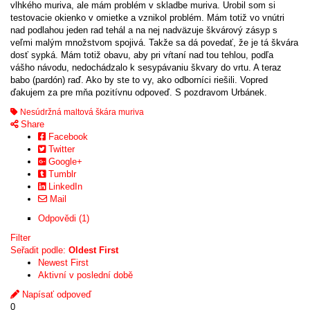
vlhkého muriva, ale mám problém v skladbe muriva. Urobil som si
testovacie okienko v omietke a vznikol problém. Mám totiž vo vnútri
nad podlahou jeden rad tehál a na nej nadväzuje škvárový zásyp s
veľmi malým množstvom spojivá. Takže sa dá povedať, že je tá škvára
dosť sypká. Mám totiž obavu, aby pri vŕtaní nad tou tehlou, podľa
vášho návodu, nedochádzalo k sesypávaniu škvary do vrtu. A teraz
babo (pardón) raď. Ako by ste to vy, ako odborníci riešili. Vopred
ďakujem za pre mňa pozitívnu odpoveď. S pozdravom Urbánek.
Nesúdržná maltová škára muriva
Share
Facebook
Twitter
Google+
Tumblr
LinkedIn
Mail
Odpovědi (1)
Filter
Seřadit podle:
Oldest First
Newest First
Aktivní v poslední době
Napísať odpoveď
0