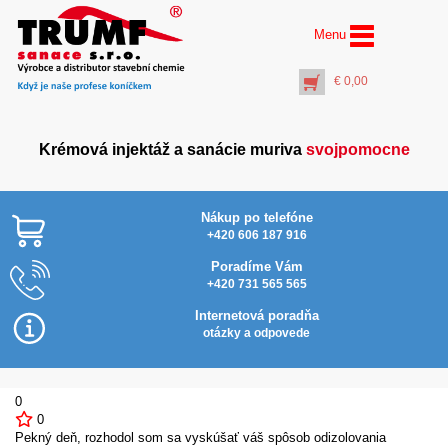
Menu
€
0,00
Krémová injektáž a sanácie muriva
svojpomocne
Nákup po telefóne
+420 606 187 916
Poradíme Vám
+420 731 565 565
Nylonové rukavice
máčané v latexovej
Internetová poradňa
pene, veľ. 10
otázky a odpovede
€
2,10
+
PŘIDAT DO KOŠÍKU
0
0
Pekný deň, rozhodol som sa vyskúšať váš spôsob odizolovania