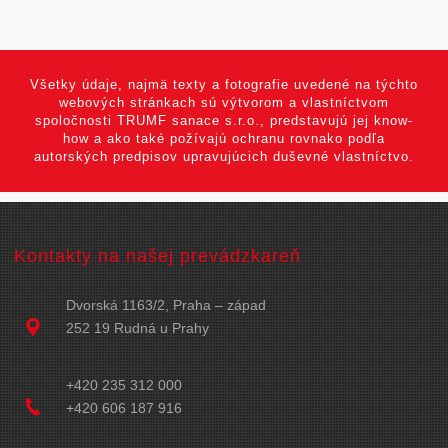
Všetky údaje, najmä texty a fotografie uvedené na týchto
webových stránkach sú výtvorom a vlastníctvom
spoločnosti TRUMF sanace s.r.o., predstavujú jej know-
how a ako také požívajú ochranu rovnako podľa
autorských predpisov upravujúcich duševné vlastníctvo.
Kontakty na našej prevádzkareň
Dvorská 1163/2, Praha – západ
252 19 Rudná u Prahy
+420 235 312 000
+420 606 187 916