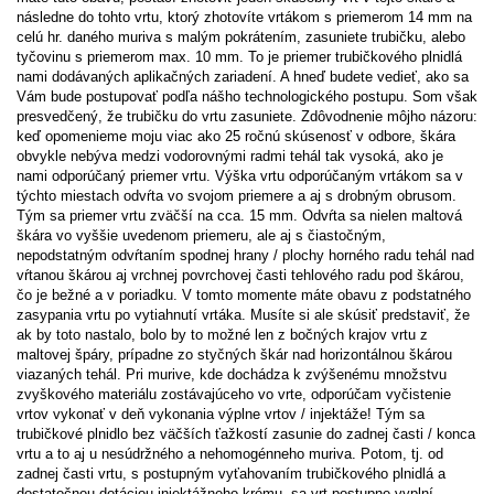
následne do tohto vrtu, ktorý zhotovíte vrtákom s priemerom 14 mm na
celú hr. daného muriva s malým pokrátením, zasuniete trubičku, alebo
tyčovinu s priemerom max. 10 mm. To je priemer trubičkového plnidlá
nami dodávaných aplikačných zariadení. A hneď budete vedieť, ako sa
Vám bude postupovať podľa nášho technologického postupu. Som však
presvedčený, že trubičku do vrtu zasuniete. Zdôvodnenie môjho názoru:
keď opomenieme moju viac ako 25 ročnú skúsenosť v odbore, škára
obvykle nebýva medzi vodorovnými radmi tehál tak vysoká, ako je
nami odporúčaný priemer vrtu. Výška vrtu odporúčaným vrtákom sa v
týchto miestach odvŕta vo svojom priemere a aj s drobným obrusom.
Tým sa priemer vrtu zväčší na cca. 15 mm. Odvŕta sa nielen maltová
škára vo vyššie uvedenom priemeru, ale aj s čiastočným,
nepodstatným odvŕtaním spodnej hrany / plochy horného radu tehál nad
vŕtanou škárou aj vrchnej povrchovej časti tehlového radu pod škárou,
čo je bežné a v poriadku. V tomto momente máte obavu z podstatného
zasypania vrtu po vytiahnutí vrtáka. Musíte si ale skúsiť predstaviť, že
ak by toto nastalo, bolo by to možné len z bočných krajov vrtu z
maltovej špáry, prípadne zo styčných škár nad horizontálnou škárou
viazaných tehál. Pri murive, kde dochádza k zvýšenému množstvu
zvyškového materiálu zostávajúceho vo vrte, odporúčam vyčistenie
vrtov vykonať v deň vykonania výplne vrtov / injektáže! Tým sa
trubičkové plnidlo bez väčších ťažkostí zasunie do zadnej časti / konca
vrtu a to aj u nesúdržného a nehomogénneho muriva. Potom, tj. od
zadnej časti vrtu, s postupným vyťahovaním trubičkového plnidlá a
dostatočnou dotáciou injektážneho krému, sa vrt postupne vyplní