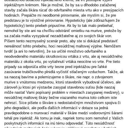
injektážnym krémom. Nie je možné, že by sa u dlhodobo zaťaženej
stavby začala škára rúcať do odvŕtaného miesta vrtu ako v presýpacích
hodinách. Prepáčte mi neodborné prirovnanie, ale myslím si, že pre
predstavu je to výstižné prirovnanie. Hypoteticky (ale zdôrazňujem že
hypoteticky) tento priebeh pripusťme. Ak by to tak malo prebiehať,
nemohol by ste ani na chvíľku odstrániť omietku na murive, pretože by
sa začala malta vysypávať nezadržateľne aj zo svojich škár von.
Píšem tento nezmyselný scenár preto, aby ste si dokázal predstaviť
nereálnosť tohto priebehu, hoci nesúdržnej maltovej výplne. Nemôžem
tvrdiť (a ani to netvrdím), že sa určité množstvo odvŕtaného a
neodvedeného materiálu skrutkovicou vrtáka z vrtu, ale aj nesúdržného
materiálu z okolia vrtu, po vytiahnutí vrtáka neocitne vo vrte. Pre tieto
prípady sa odporúča ešte vrty tesne pred injektážou pre ľahké
zasúvanie trubičkového plnidlá vyčistiť stlačeným vzduchom. Takže, ak
sa naozaj bavíme a polemizujeme o škáre, nie napr. o zdvojenom
murive s vnútornou medzerou, ktorú stavebník vybudoval účelovo, ale
zároveň ju ktosi pri výstavbe zasypal stavebnou suťou (kde naozaj
môže nastať Vami popísaný problém v miestach zasypanej medzery), u
nesúdržnej maltovej škáry bežne viazaného muriva toto celkom iste
nehrozí. Síce píšete o škváre s nedostatočným množstvom spojiva či
jeho degradácii, ale podľa ďalších informácií v dotaze sa jedná
pravdepodobne o murovací materiál v škáre medzi vodorovnými šárami
tehál pre injektáž. Ak tomu je inak, napriek tomu som nemohol z Vašich
poskytnutých informácií na inú tému odpovedať. Túto nesúdržnosť