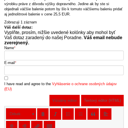
výrobku práve z dôvodu výšky dopravného. Jedine ak by ste si
objednali väčšie balenie potom by šlo k tomuto väčšiemu baleniu pridať
aj jednolitrové balenie v cene 25,5 EUR.
Zobrazuji 1 záznam
Váš další dotaz:
Vyplňte, prosím, nižšie uvedené kolónky aby mohol byť
Vaš dotaz zaradený do našej Poradne.
Váš email nebude
zverejnený.
Name
*
E-mail
*
I have read and agree to the
Vyhlásenie o ochrane osobných údajov
(EU)
Vizuálny editor
Textový editor (HTML)
Odsek