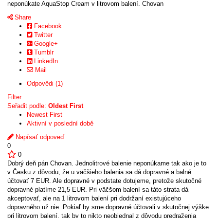
neponúkate AquaStop Cream v litrovom balení. Chovan
Share
Facebook
Twitter
Google+
Tumblr
LinkedIn
Mail
Odpovědi (1)
Filter
Seřadit podle:
Oldest First
Newest First
Aktivní v poslední době
Napísať odpoveď
0
0
Dobrý deň pán Chovan. Jednolitrové balenie neponúkame tak ako je to
v Česku z dôvodu, že u väčšieho balenia sa dá dopravné a balné
účtovať 7 EUR. Ale dopravné v podstate dotujeme, pretože skutočné
dopravné platíme 21,5 EUR. Pri väčšom balení sa táto strata dá
akceptovať, ale na 1 litrovom balení pri dodržaní existujúceho
dopravného už nie. Pokiaľ by sme dopravné účtovali v skutočnej výške
pri litrovom balení, tak by to nikto neobjednal z dôvodu predraženia