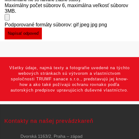
Maximálny počet súborov 6, maximálna veľkosť súborov
3MB.
Podporované formáty súborov: gif jpeg jpg png
Všetky údaje, najmä texty a fotografie uvedené na týchto
webových stránkach sú výtvorom a vlastníctvom
spoločnosti TRUMF sanace s.r.o., predstavujú jej know-
how a ako také požívajú ochranu rovnako podľa
autorských predpisov upravujúcich duševné vlastníctvo.
Kontakty na našej prevádzkareň
Dvorská 1163/2, Praha – západ