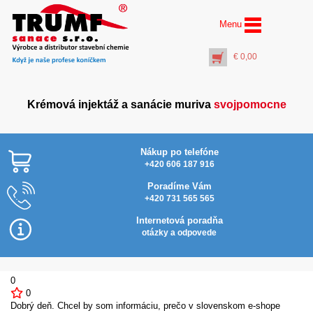
Menu
€
0,00
Krémová injektáž a sanácie muriva
svojpomocne
Nákup po telefóne
+420 606 187 916
Poradíme Vám
+420 731 565 565
AquaStop Protect® (10
l) hydrofóbny ochranný
Internetová poradňa
náter
otázky a odpovede
€
88,00
+
PŘIDAT DO KOŠÍKU
0
0
Dobrý deň. Chcel by som informáciu, prečo v slovenskom e-shope