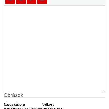
Obrázok
Názov súboru
Veľkosť
Momentálne nie sú nahrané žiadne súbory.