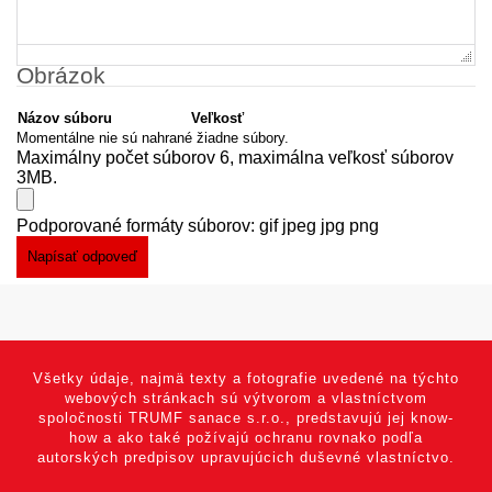
Obrázok
Názov súboru
Veľkosť
Momentálne nie sú nahrané žiadne súbory.
Maximálny počet súborov 6, maximálna veľkosť súborov
3MB.
Podporované formáty súborov: gif jpeg jpg png
Všetky údaje, najmä texty a fotografie uvedené na týchto
webových stránkach sú výtvorom a vlastníctvom
spoločnosti TRUMF sanace s.r.o., predstavujú jej know-
how a ako také požívajú ochranu rovnako podľa
autorských predpisov upravujúcich duševné vlastníctvo.