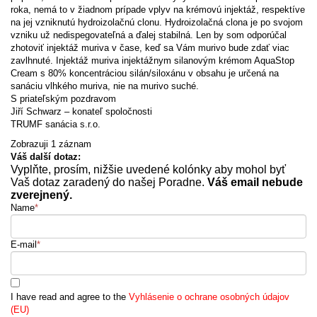
roka, nemá to v žiadnom prípade vplyv na krémovú injektáž, respektíve
na jej vzniknutú hydroizolačnú clonu. Hydroizolačná clona je po svojom
vzniku už nedispegovateľná a ďalej stabilná. Len by som odporúčal
zhotoviť injektáž muriva v čase, keď sa Vám murivo bude zdať viac
zavlhnuté. Injektáž muriva injektážnym silanovým krémom AquaStop
Cream s 80% koncentráciou silán/siloxánu v obsahu je určená na
sanáciu vlhkého muriva, nie na murivo suché.
S priateľským pozdravom
Jiří Schwarz – konateľ spoločnosti
TRUMF sanácia s.r.o.
Zobrazuji 1 záznam
Váš další dotaz:
Vyplňte, prosím, nižšie uvedené kolónky aby mohol byť
Vaš dotaz zaradený do našej Poradne.
Váš email nebude
zverejnený.
Name
*
E-mail
*
I have read and agree to the
Vyhlásenie o ochrane osobných údajov
(EU)