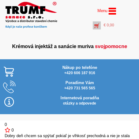
Menu
€
0,00
Krémová injektáž a sanácie muriva
svojpomocne
Nákup po telefóne
+420 606 187 916
Poradíme Vám
+420 731 565 565
AquaSalt Stop® (5 l)
ochrana omietok pred
Internetová poradňa
zasolením
otázky a odpovede
€
52,50
+
PŘIDAT DO KOŠÍKU
0
0
Dobry deň chcem sa spýtať pokiaľ je vlhkosť prechodná a nie je stala