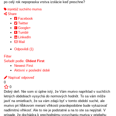
po celý rok nepopraska vrstva izolácie keď preschne?
injektáž suchého muriva
Share
Facebook
Twitter
Google+
Tumblr
LinkedIn
Mail
Odpovědi (1)
Filter
Seřadit podle:
Oldest First
Newest First
Aktivní v poslední době
Napísať odpoveď
0
0
Dobrý deň. Nie som si úplne istý, že Vám murivo napríklad v suchších
letných obdobiach vysychá do normových hodnôt. To sa vám môže
javiť na omietkach, že sa vám zdajú byť v tomto období suché, ale
murivo pri hĺbkovom meraní vlhkosti pravdepodobne bude vykazovať
nadlimitnú vlhkosť. Ale to nie je podstatné a na to ste sa nepýtali. V
prípade, že dochádza k prechodnému vysychaniu muriva v priebehu