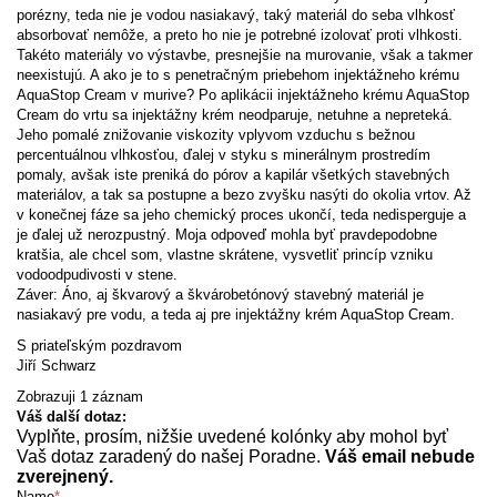
porézny, teda nie je vodou nasiakavý, taký materiál do seba vlhkosť
absorbovať nemôže, a preto ho nie je potrebné izolovať proti vlhkosti.
Takéto materiály vo výstavbe, presnejšie na murovanie, však a takmer
neexistujú. A ako je to s penetračným priebehom injektážneho krému
AquaStop Cream v murive? Po aplikácii injektážneho krému AquaStop
Cream do vrtu sa injektážny krém neodparuje, netuhne a nepreteká.
Jeho pomalé znižovanie viskozity vplyvom vzduchu s bežnou
percentuálnou vlhkosťou, ďalej v styku s minerálnym prostredím
pomaly, avšak iste preniká do pórov a kapilár všetkých stavebných
materiálov, a tak sa postupne a bezo zvyšku nasýti do okolia vrtov. Až
v konečnej fáze sa jeho chemický proces ukončí, teda nedisperguje a
je ďalej už nerozpustný. Moja odpoveď mohla byť pravdepodobne
kratšia, ale chcel som, vlastne skrátene, vysvetliť princíp vzniku
vodoodpudivosti v stene.
Záver: Áno, aj škvarový a škvárobetónový stavebný materiál je
nasiakavý pre vodu, a teda aj pre injektážny krém AquaStop Cream.
S priateľským pozdravom
Jiří Schwarz
Zobrazuji 1 záznam
Váš další dotaz:
Vyplňte, prosím, nižšie uvedené kolónky aby mohol byť
Vaš dotaz zaradený do našej Poradne.
Váš email nebude
zverejnený.
Name
*