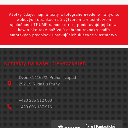
Všetky údaje, najmä texty a fotografie uvedené na týchto
webových stránkach sú výtvorom a vlastníctvom
spoločnosti TRUMF sanace s.r.o., predstavujú jej know-
how a ako také požívajú ochranu rovnako podľa
autorských predpisov upravujúcich duševné vlastníctvo.
Kontakty na našej prevádzkareň
Dvorská 1163/2, Praha – západ
252 19 Rudná u Prahy
+420 235 312 000
+420 606 187 916