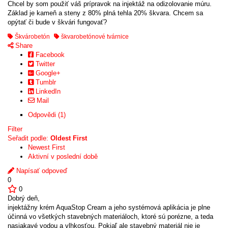
Chcel by som použiť váš prípravok na injektáž na odizolovanie múru.
Základ je kameň a steny z 80% plná tehla 20% škvara. Chcem sa
opýtať či bude v škvári fungovať?
Škvárobetón
škvarobetónové tvárnice
Share
Facebook
Twitter
Google+
Tumblr
LinkedIn
Mail
Odpovědi (1)
Filter
Seřadit podle:
Oldest First
Newest First
Aktivní v poslední době
Napísať odpoveď
0
0
Dobrý deň,
injektážny krém AquaStop Cream a jeho systémová aplikácia je plne
účinná vo všetkých stavebných materiáloch, ktoré sú porézne, a teda
nasiakavé vodou a vlhkosťou. Pokiaľ ale stavebný materiál nie je