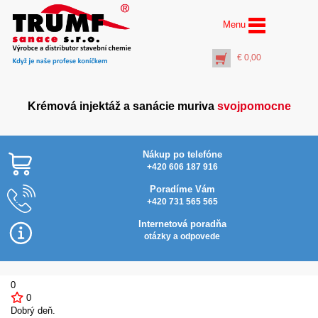
Menu
€
0,00
Krémová injektáž a sanácie muriva
svojpomocne
Nákup po telefóne
+420 606 187 916
Poradíme Vám
+420 731 565 565
Vzduchová pumpa na
vyčistenie vrtov pre
Internetová poradňa
murivo max. hr. 1000
otázky a odpovede
mm
€
18,00
+
PŘIDAT DO KOŠÍKU
0
0
Dobrý deň.